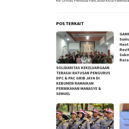
Ke Ormas Pemuda Pancasila Kota Palemb
POS TERKAIT
GAMP
Sumu
Hent
Revi
Sukm
Raza
SOLIDARITAS KEKELUARGAAN
TERASA! RATUSAN PENGURUS
DPC & PAC GRIB JAYA DI
KEBUMEN RAMAIKAN
PERNIKAHAN MANASYE &
SEMUEL