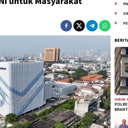
NI untuk Masyarakat
PA
SI
PE
BERIT
HUKUM
,
POLRE
BRAN