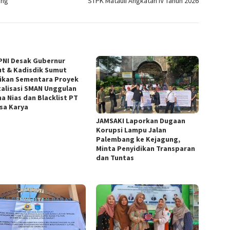
ang
STPK Matauli Angkatan IV Tahun 2026
NI Desak Gubernur
t & Kadisdik Sumut
ikan Sementara Proyek
talisasi SMAN Unggulan
a Nias dan Blacklist PT
sa Karya
JAMSAKI Laporkan Dugaan
Korupsi Lampu Jalan
Palembang ke Kejagung,
Minta Penyidikan Transparan
dan Tuntas