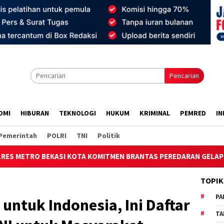
Pencarian
OMI
HIBURAN
TEKNOLOGI
HUKUM
KRIMINAL
PEMRED
IN
Pemerintah
POLRI
TNI
Politik
KOTA KOMITMEN BRANTAS PEREDARAN GELAP NARKOBA
Du
TOPIK
PA
 untuk Indonesia, Ini Daftar
TA