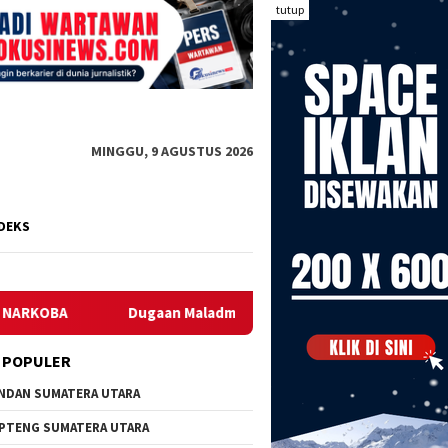
tutup
MINGGU, 9 AGUSTUS 2026
DEKS
gaan Maladministrasi dan Manipulasi Suara di Pilkam Bairei Distr
 POPULER
NDAN SUMATERA UTARA
PTENG SUMATERA UTARA