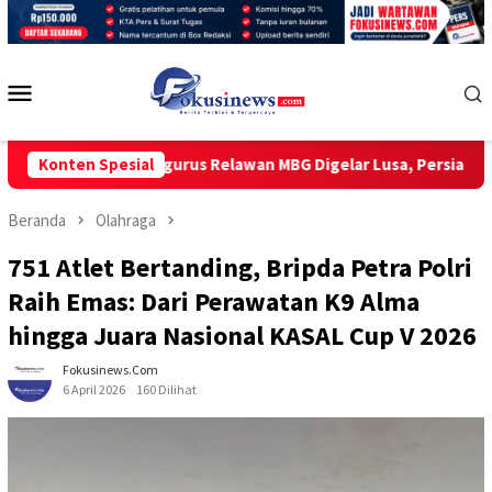
Loncat
ke
konten
Menu
Mobile
ikan Pengurus Relawan MBG Digelar Lusa, Persiapan Capai 90 Per
Konten Spesial
Beranda
Olahraga
751 Atlet Bertanding, Bripda Petra Polri
Raih Emas: Dari Perawatan K9 Alma
hingga Juara Nasional KASAL Cup V 2026
Fokusinews.com
6 April 2026
160 Dilihat