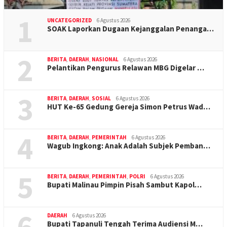
1
UNCATEGORIZED
6 Agustus 2026
SOAK Laporkan Dugaan Kejanggalan Penanga…
2
BERITA
,
DAERAH
,
NASIONAL
6 Agustus 2026
Pelantikan Pengurus Relawan MBG Digelar …
3
BERITA
,
DAERAH
,
SOSIAL
6 Agustus 2026
HUT Ke-65 Gedung Gereja Simon Petrus Wad…
4
BERITA
,
DAERAH
,
PEMERINTAH
6 Agustus 2026
Wagub Ingkong: Anak Adalah Subjek Pemban…
5
BERITA
,
DAERAH
,
PEMERINTAH
,
POLRI
6 Agustus 2026
Bupati Malinau Pimpin Pisah Sambut Kapol…
6
DAERAH
6 Agustus 2026
Bupati Tapanuli Tengah Terima Audiensi M…