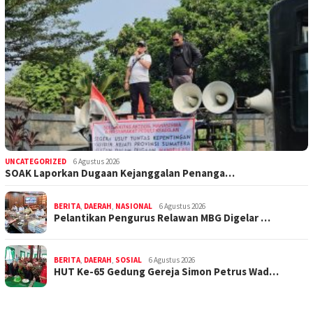
UNCATEGORIZED
6 Agustus 2026
SOAK Laporkan Dugaan Kejanggalan Penanga…
BERITA
,
DAERAH
,
NASIONAL
6 Agustus 2026
Pelantikan Pengurus Relawan MBG Digelar …
BERITA
,
DAERAH
,
SOSIAL
6 Agustus 2026
HUT Ke-65 Gedung Gereja Simon Petrus Wad…