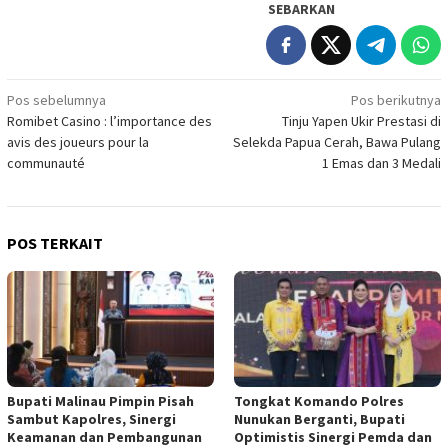
SEBARKAN
Navigasi
Pos sebelumnya
Pos berikutnya
Romibet Casino : l’importance des
Tinju Yapen Ukir Prestasi di
pos
avis des joueurs pour la
Selekda Papua Cerah, Bawa Pulang
communauté
1 Emas dan 3 Medali
POS TERKAIT
Bupati Malinau Pimpin Pisah
Tongkat Komando Polres
Sambut Kapolres, Sinergi
Nunukan Berganti, Bupati
Keamanan dan Pembangunan
Optimistis Sinergi Pemda dan