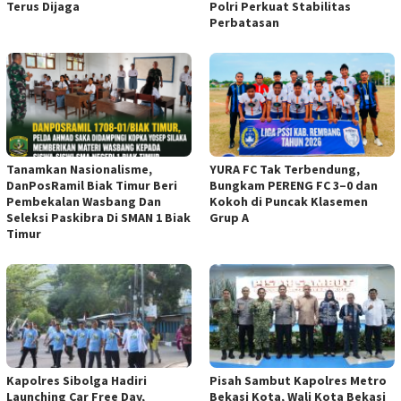
Terus Dijaga
Polri Perkuat Stabilitas
Perbatasan
Tanamkan Nasionalisme,
YURA FC Tak Terbendung,
DanPosRamil Biak Timur Beri
Bungkam PERENG FC 3–0 dan
Pembekalan Wasbang Dan
Kokoh di Puncak Klasemen
Seleksi Paskibra Di SMAN 1 Biak
Grup A
Timur
Kapolres Sibolga Hadiri
Pisah Sambut Kapolres Metro
Launching Car Free Day,
Bekasi Kota, Wali Kota Bekasi