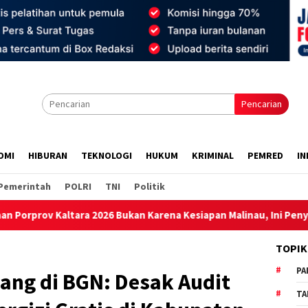
Pencarian
OMI
HIBURAN
TEKNOLOGI
HUKUM
KRIMINAL
PEMRED
IN
Pemerintah
POLRI
TNI
Politik
26 Bukan Karena Kesiapan Malinau, Ini Penyebabnya
Ban
TOPIK
PA
ang di BGN: Desak Audit
TA