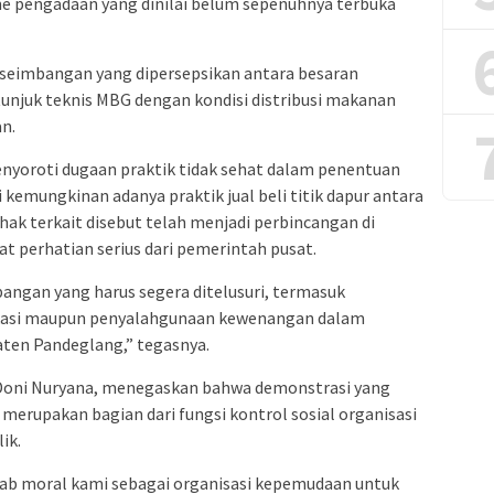
e pengadaan yang dinilai belum sepenuhnya terbuka
kseimbangan yang dipersepsikan antara besaran
unjuk teknis MBG dengan kondisi distribusi makanan
n.
enyoroti dugaan praktik tidak sehat dalam penentuan
i kemungkinan adanya praktik jual beli titik dapur antara
hak terkait disebut telah menjadi perbincangan di
t perhatian serius dari pemerintah pusat.
ngan yang harus segera ditelusuri, termasuk
ikasi maupun penyalahgunaan kewenangan dalam
ten Pandeglang,” tegasnya.
 Doni Nuryana, menegaskan bahwa demonstrasi yang
l merupakan bagian dari fungsi kontrol sosial organisasi
ik.
awab moral kami sebagai organisasi kepemudaan untuk