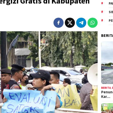
gizi Gratis di Kabupaten
PA
SI
PE
BERIT
BERITA
,
Penund
Kar…