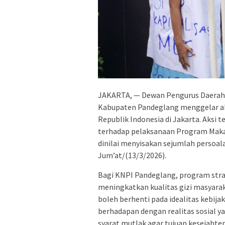
JAKARTA, — Dewan Pengurus Daerah
Kabupaten Pandeglang menggelar aks
Republik Indonesia di Jakarta. Aksi 
terhadap pelaksanaan Program Makan
dinilai menyisakan sejumlah persoa
Jum’at/(13/3/2026).
Bagi KNPI Pandeglang, program stra
meningkatkan kualitas gizi masyar
boleh berhenti pada idealitas kebija
berhadapan dengan realitas sosial 
syarat mutlak agar tujuan kesejahte