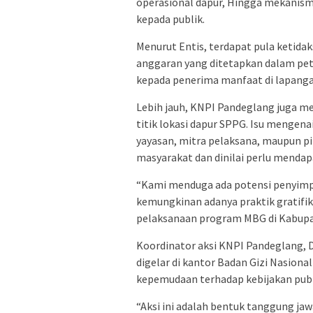
operasional dapur, Hingga mekanism
kepada publik.
Menurut Entis, terdapat pula ketida
anggaran yang ditetapkan dalam pet
kepada penerima manfaat di lapanga
Lebih jauh, KNPI Pandeglang juga m
titik lokasi dapur SPPG. Isu mengena
yayasan, mitra pelaksana, maupun pi
masyarakat dan dinilai perlu mendapa
“Kami menduga ada potensi penyimpa
kemungkinan adanya praktik gratif
pelaksanaan program MBG di Kabupa
Koordinator aksi KNPI Pandeglang,
digelar di kantor Badan Gizi Nasiona
kepemudaan terhadap kebijakan publ
“Aksi ini adalah bentuk tanggung j