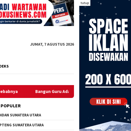
tutup
JUMAT, 7 AGUSTUS 2026
DEKS
gun Guru Adaptif di Era Digital, Tim Pengabdian Universitas Sri
 POPULER
NDAN SUMATERA UTARA
PTENG SUMATERA UTARA