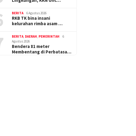
Lingkungan, KKN Unc…
6
BERITA
6 Agustus 2026
RKB TK bina insani
kelurahan rimba asam …
7
BERITA
,
DAERAH
,
PEMERINTAH
6
Agustus 2026
Bendera 81 meter
Membentang di Perbatasa…