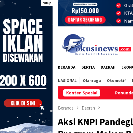
Loncat
tutup
ke
konten
BERANDA
BERITA
DAERAH
EKON
NASIONAL
Olahraga
Otomotif
Konten Spesial
Penundaan Porprov Kaltara 20
Beranda
Daerah
Aksi KNPI Pandegl