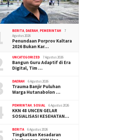
1
BERITA
,
DAERAH
,
PEMERINTAH
7
Agustus 2026
Penundaan Porprov Kaltara
2026 Bukan Kar…
2
UNCATEGORIZED
7 Agustus 2026
Bangun Guru Adaptif di Era
Digital, Tim …
3
DAERAH
6 Agustus 2026
Trauma Banjir Puluhan
Warga Hutanabolon …
4
PEMRINTAH
,
SOSIAL
6 Agustus 2026
KKN 48 UNCEN GELAR
SOSIALISASI KESEHATAN…
5
BERITA
6 Agustus 2026
Tingkatkan Kesadaran