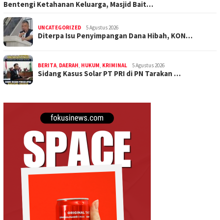
Bentengi Ketahanan Keluarga, Masjid Bait…
UNCATEGORIZED
5 Agustus 2026
Diterpa Isu Penyimpangan Dana Hibah, KON…
BERITA
,
DAERAH
,
HUKUM
,
KRIMINAL
5 Agustus 2026
Sidang Kasus Solar PT PRI di PN Tarakan …