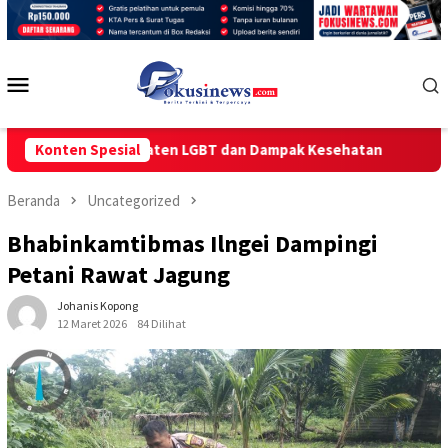
Loncat
ke
konten
Menu
Mobile
Bahaya Laten LGBT dan Dampak Kesehatan
Konten Spesial
Diterpa Isu Pe
Beranda
Uncategorized
Bhabinkamtibmas Ilngei Dampingi
Petani Rawat Jagung
Johanis Kopong
12 Maret 2026
84 Dilihat