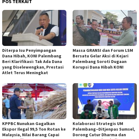
POS TERKAIT
Diterpa Isu Penyimpangan
Massa GRANSI dan Forum LSM
Dana Hibah, KONI Palembang
Bersatu Gelar Aksi di Kejari
Beri Klarifikasi: Tak Ada Dana
Palembang Soroti Dugaan
yang Diselewengkan, Prestasi
Korupsi Dana Hibah KONI
Atlet Terus Meningkat
KPPBC Nunukan Gagalkan
Kolaborasi Strategis UM
Ekspor Ilegal 99,5 Ton Rotan ke
Palembang–Ditjenpas Sumsel,
Malaysia, Nilai Barang Capai
Dorong Catur Dharma dan