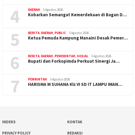
4
DAERAH
5 Agustus 2026
Kobarkan Semangat Kemerdekaan di Bagan D…
5
BERITA
,
DAERAH
,
PUBLIC
5 Agustus 2026
Ketua Pemuda Kampung Manaini Desak Pemer…
6
BERITA
,
DAERAH
,
PEMERINTAH
,
SOSIAL
5 Agustus 2026
Bupati dan Forkopimda Perkuat Sinergi Ja…
7
PEMRINTAH
5 Agustus 2026
HARISMA M SUHANA Kls VI SD IT LAMPU IMAN…
INDEKS
KONTAK
PRIVACY POLICY
REDAKSI