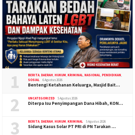
1
BERITA
,
DAERAH
,
HUKUM
,
KRIMINAL
,
NASIONAL
,
PENDIDIKAN
,
SOSIAL
6 Agustus 2026
Bentengi Ketahanan Keluarga, Masjid Bait…
2
UNCATEGORIZED
5 Agustus 2026
Diterpa Isu Penyimpangan Dana Hibah, KON…
3
BERITA
,
DAERAH
,
HUKUM
,
KRIMINAL
5 Agustus 2026
Sidang Kasus Solar PT PRI di PN Tarakan …