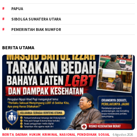
PAPUA
SIBOLGA SUMATERA UTARA
PEMERINTAH BIAK NUMFOR
BERITA UTAMA
BERITA
,
DAERAH
,
HUKUM
,
KRIMINAL
,
NASIONAL
,
PENDIDIKAN
,
SOSIAL
6 Agustus 2026