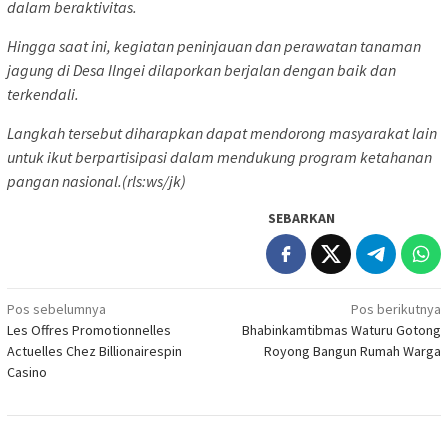
dalam beraktivitas.
Hingga saat ini, kegiatan peninjauan dan perawatan tanaman
jagung di Desa Ilngei dilaporkan berjalan dengan baik dan
terkendali.
Langkah tersebut diharapkan dapat mendorong masyarakat lain
untuk ikut berpartisipasi dalam mendukung program ketahanan
pangan nasional.(rls:ws/jk)
SEBARKAN
Navigasi
Pos sebelumnya
Pos berikutnya
Les Offres Promotionnelles
Bhabinkamtibmas Waturu Gotong
pos
Actuelles Chez Billionairespin
Royong Bangun Rumah Warga
Casino