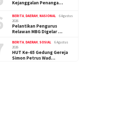
Kejanggalan Penanga…
6
BERITA
,
DAERAH
,
NASIONAL
6 Agustus
2026
Pelantikan Pengurus
Relawan MBG Digelar …
7
BERITA
,
DAERAH
,
SOSIAL
6 Agustus
2026
HUT Ke-65 Gedung Gereja
Simon Petrus Wad…