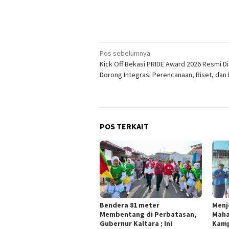
Navigasi
Pos sebelumnya
Kick Off Bekasi PRIDE Award 2026 Resmi Di
pos
Dorong Integrasi Perencanaan, Riset, dan 
POS TERKAIT
Bendera 81 meter
Menj
Membentang di Perbatasan,
Maha
Gubernur Kaltara ; Ini
Kamp