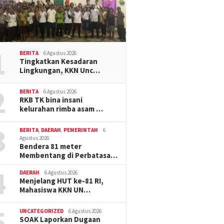
1
BERITA
6 Agustus 2026
Tingkatkan Kesadaran
Lingkungan, KKN Unc…
2
BERITA
6 Agustus 2026
RKB TK bina insani
kelurahan rimba asam …
3
BERITA
,
DAERAH
,
PEMERINTAH
6
Agustus 2026
Bendera 81 meter
Membentang di Perbatasa…
4
DAERAH
6 Agustus 2026
Menjelang HUT ke-81 RI,
Mahasiswa KKN UN…
5
UNCATEGORIZED
6 Agustus 2026
SOAK Laporkan Dugaan