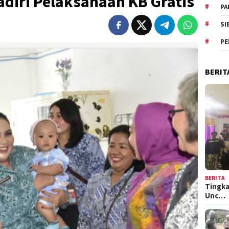
diri Pelaksanaan KB Gratis
PA
SI
PE
BERIT
BERITA
Tingka
Unc…