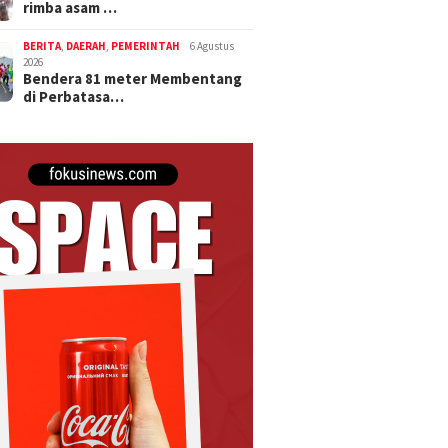
rimba asam …
BERITA
,
DAERAH
,
PEMERINTAH
6 Agustus
2026
Bendera 81 meter Membentang
di Perbatasa…