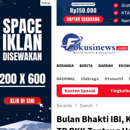
Loncat
tutup
ke
konten
BERANDA
BERITA
DAERAH
EKON
NASIONAL
Olahraga
Otomotif
Konten Spesial
Tingkatkan Kesadaran Lingkun
Beranda
Daerah
Bulan Bhakti IBI, 