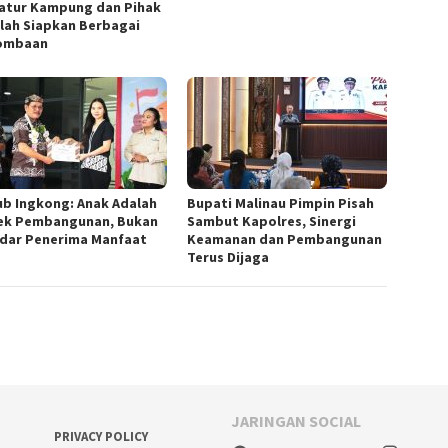
atur Kampung dan Pihak
lah Siapkan Berbagai
ombaan
b Ingkong: Anak Adalah
Bupati Malinau Pimpin Pisah
ek Pembangunan, Bukan
Sambut Kapolres, Sinergi
dar Penerima Manfaat
Keamanan dan Pembangunan
Terus Dijaga
JARINGAN SOCIAL
PRIVACY POLICY