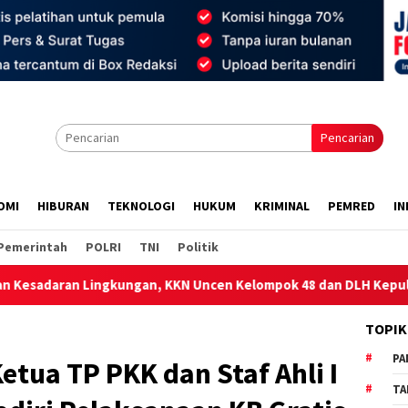
Pencarian
OMI
HIBURAN
TEKNOLOGI
HUKUM
KRIMINAL
PEMRED
IN
Pemerintah
POLRI
TNI
Politik
gan, KKN Uncen Kelompok 48 dan DLH Kepulauan Yapen Gelar So
TOPIK
PA
Ketua TP PKK dan Staf Ahli I
TA