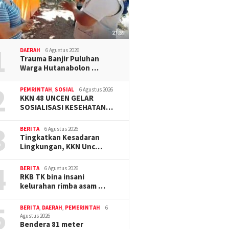
1
DAERAH
6 Agustus 2026
Trauma Banjir Puluhan
Warga Hutanabolon …
2
PEMRINTAH
,
SOSIAL
6 Agustus 2026
KKN 48 UNCEN GELAR
SOSIALISASI KESEHATAN…
3
BERITA
6 Agustus 2026
Tingkatkan Kesadaran
Lingkungan, KKN Unc…
4
BERITA
6 Agustus 2026
RKB TK bina insani
kelurahan rimba asam …
5
BERITA
,
DAERAH
,
PEMERINTAH
6
Agustus 2026
Bendera 81 meter