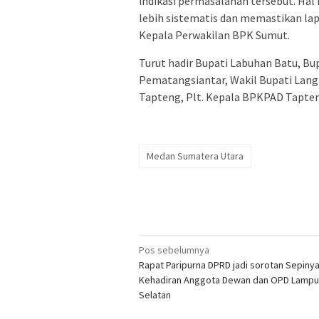
indikasi permasalahan tersebut. Hal
lebih sistematis dan memastikan lap
Kepala Perwakilan BPK Sumut.
Turut hadir Bupati Labuhan Batu, Bu
Pematangsiantar, Wakil Bupati Langk
Tapteng, Plt. Kepala BPKPAD Tapten
Medan Sumatera Utara
Navigasi
Pos sebelumnya
Rapat Paripurna DPRD jadi sorotan Sepiny
pos
Kehadiran Anggota Dewan dan OPD Lamp
Selatan