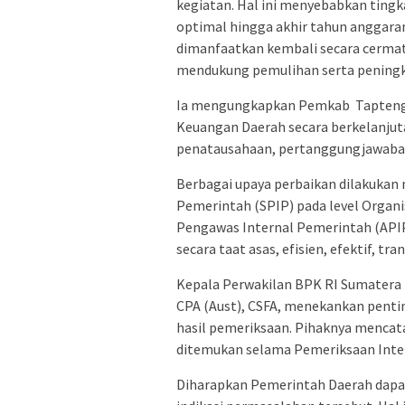
kegiatan. Hal ini menyebabkan ting
optimal hingga akhir tahun anggara
dimanfaatkan kembali secara cermat
mendukung pemulihan serta pening
Ia mengungkapkan Pemkab Tapteng 
Keuangan Daerah secara berkelanjuta
penatausahaan, pertanggungjawaban
Berbagai upaya perbaikan dilakukan
Pemerintah (SPIP) pada level Organi
Pengawas Internal Pemerintah (APIP
secara taat asas, efisien, efektif, t
Kepala Perwakilan BPK RI Sumatera Ut
CPA (Aust), CSFA, menekankan penti
hasil pemeriksaan. Pihaknya mencat
ditemukan selama Pemeriksaan Inte
Diharapkan Pemerintah Daerah dapat 