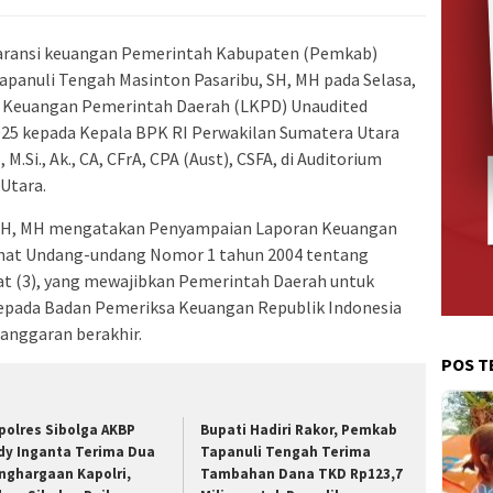
ransi keuangan Pemerintah Kabupaten (Pemkab)
apanuli Tengah Masinton Pasaribu, SH, MH pada Selasa,
 Keuangan Pemerintah Daerah (LKPD) Unaudited
5 kepada Kepala BPK RI Perwakilan Sumatera Utara
M.Si., Ak., CA, CFrA, CPA (Aust), CSFA, di Auditorium
Utara.
, SH, MH mengatakan Penyampaian Laporan Keuangan
at Undang-undang Nomor 1 tahun 2004 tentang
at (3), yang mewajibkan Pemerintah Daerah untuk
pada Badan Pemeriksa Keuangan Republik Indonesia
 anggaran berakhir.
POS T
polres Sibolga AKBP
Bupati Hadiri Rakor, Pemkab
dy Inganta Terima Dua
Tapanuli Tengah Terima
nghargaan Kapolri,
Tambahan Dana TKD Rp123,7