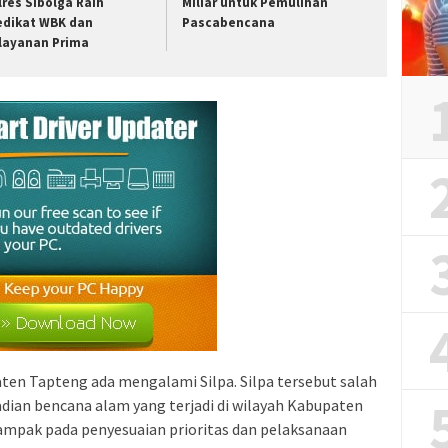
lres Sibolga Raih
Miliar untuk Pemulihan
edikat WBK dan
Pascabencana
layanan Prima
en Tapteng ada mengalami Silpa. Silpa tersebut salah
adian bencana alam yang terjadi di wilayah Kabupaten
ampak pada penyesuaian prioritas dan pelaksanaan