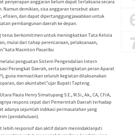
kat penyerapan anggaran belum dapat terlaksana secara
n. Namun demikian, sisa anggaran tersebut akan
, efisien, dan dapat dipertanggungjawabkan untuk
katan pembangunan daerah ke depan.
terus berkomitmen untuk meningkatkan Tata Kelola
n, mulai dari tahap perencanaan, pelaksanaan,
.”kata Masinton Pasaribu
 melalui penguatan Sistem Pengendalian Intern
sasi Perangkat Daerah, serta peningkatan peran Aparat
), guna memastikan seluruh kegiatan dilaksanakan
ransparan, dan akuntabel.”ujar Bupati Tapteng.
ara Paula Henry Simatupang S.E., M.Si., Ak., CA, CFrA,
ngnya respons cepat dari Pemerintah Daerah terhadap
at adanya sejumlah indikasi permasalahan yang
rim (pendahuluan).
lebih responsif dan aktif dalam menindaklanjuti