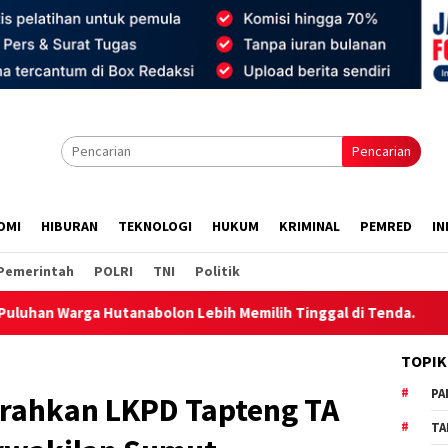
Pencarian
OMI
HIBURAN
TEKNOLOGI
HUKUM
KRIMINAL
PEMRED
IN
Pemerintah
POLRI
TNI
Politik
n Lebih Memilih Tinggal di Tenda.
KKN 48 UNCEN GELAR
TOPIK
PA
erahkan LKPD Tapteng TA
TA