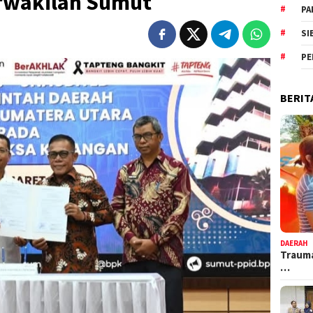
erwakilan Sumut
PA
SI
PE
BERIT
DAERAH
Trauma
…