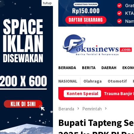
Loncat
tutup
ke
konten
BERANDA
BERITA
DAERAH
EKON
NASIONAL
Olahraga
Otomotif
Trauma Banjir Puluhan Warga Hutanabolo
Konten Spesial
Beranda
Pemrintah
Bupati Tapteng S