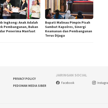
b Ingkong: Anak Adalah
Bupati Malinau Pimpin Pisah
ek Pembangunan, Bukan
Sambut Kapolres, Sinergi
dar Penerima Manfaat
Keamanan dan Pembangunan
Terus Dijaga
JARINGAN SOCIAL
PRIVACY POLICY
Facebook
Instagr
PEDOMAN MEDIA SIBER