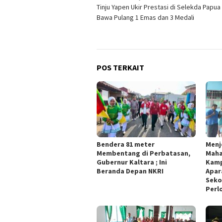
Tinju Yapen Ukir Prestasi di Selekda Papua
pos
Bawa Pulang 1 Emas dan 3 Medali
POS TERKAIT
Bendera 81 meter
Menj
Membentang di Perbatasan,
Maha
Gubernur Kaltara ; Ini
Kamp
Beranda Depan NKRI
Apar
Seko
Perl