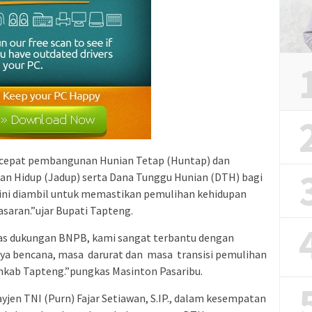
rcepat pembangunan Hunian Tetap (Huntap) dan
n Hidup (Jadup) serta Dana Tunggu Hunian (DTH) bagi
ini diambil untuk memastikan pemulihan kehidupan
asaran.”ujar Bupati Tapteng.
tas dukungan BNPB, kami sangat terbantu dengan
nya bencana, masa darurat dan masa transisi pemulihan
ab Tapteng.”pungkas Masinton Pasaribu.
jen TNI (Purn) Fajar Setiawan, S.IP., dalam kesempatan