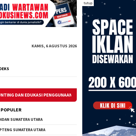
tutup
KAMIS, 6 AGUSTUS 2026
DEKS
GGUNAAN ANTIBIOTIK TEPAT GUNA
Tingkatkan Kesadaran
 POPULER
NDAN SUMATERA UTARA
PTENG SUMATERA UTARA