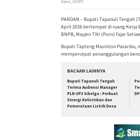
Oplus_131072
PANDAN – Bupati Tapanuli Tengah (Ta
April 2026 bertempat di ruang Kerj
BNPB, Mayjen TNI (Purn) Fajar Setia
Bupati Tapteng Masinton Pasaribu
mempercepat penanggulangan benca
BACAAN LAINNYA
Bupati Tapanuli Tengah
Pe
Terima Audiensi Manager
Te
PLN UP3 Sibolga : Perkuat
DP
Sinergi Kelistrikan dan
Pemerataan Listrik Desa