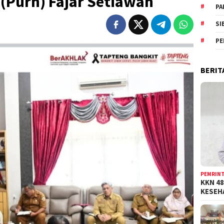
(Purn) Fajar Setiawan
PA
SI
PE
BERIT
PEMRIN
KKN 48
KESE