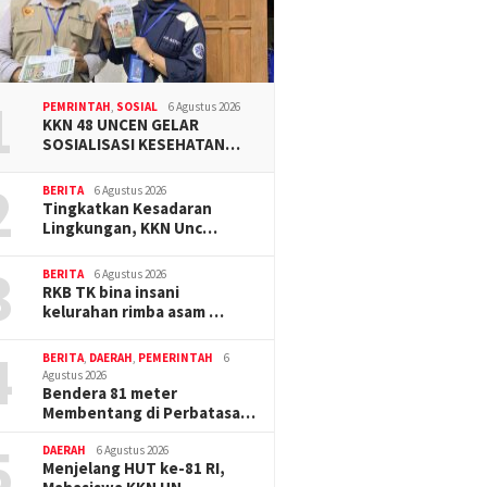
1
PEMRINTAH
,
SOSIAL
6 Agustus 2026
KKN 48 UNCEN GELAR
SOSIALISASI KESEHATAN…
2
BERITA
6 Agustus 2026
Tingkatkan Kesadaran
Lingkungan, KKN Unc…
3
BERITA
6 Agustus 2026
RKB TK bina insani
kelurahan rimba asam …
4
BERITA
,
DAERAH
,
PEMERINTAH
6
Agustus 2026
Bendera 81 meter
Membentang di Perbatasa…
5
DAERAH
6 Agustus 2026
Menjelang HUT ke-81 RI,