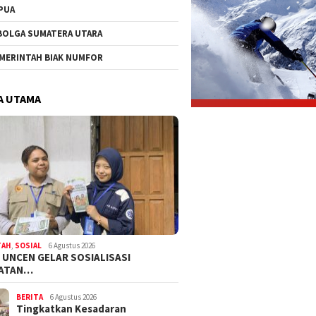
PUA
BOLGA SUMATERA UTARA
MERINTAH BIAK NUMFOR
A UTAMA
TAH
,
SOSIAL
6 Agustus 2026
 UNCEN GELAR SOSIALISASI
HATAN…
BERITA
6 Agustus 2026
Tingkatkan Kesadaran