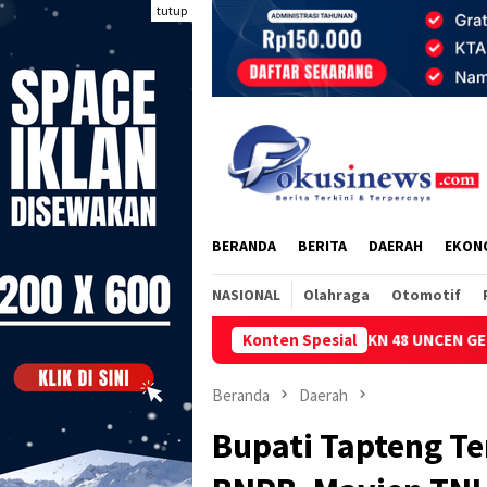
Loncat
tutup
ke
konten
BERANDA
BERITA
DAERAH
EKON
NASIONAL
Olahraga
Otomotif
KKN 48 UNCEN GELAR SOSIALISASI KESEHA
Konten Spesial
Beranda
Daerah
Bupati Tapteng Te