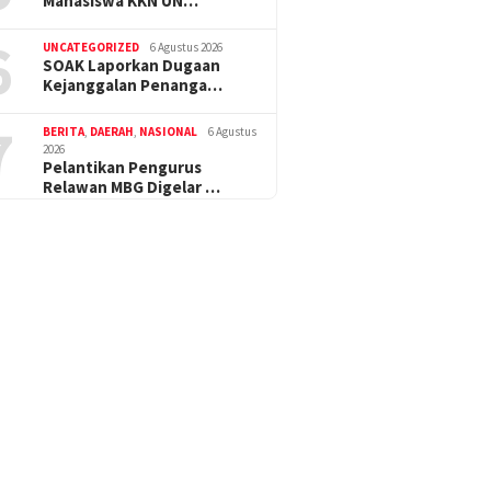
Mahasiswa KKN UN…
6
UNCATEGORIZED
6 Agustus 2026
SOAK Laporkan Dugaan
Kejanggalan Penanga…
7
BERITA
,
DAERAH
,
NASIONAL
6 Agustus
2026
Pelantikan Pengurus
Relawan MBG Digelar …