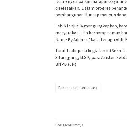
itu menyampaikan harapan saya unt
diselesaikan. Dalam progres penangg
pembangunan Huntap maupun dana s
Lebih lanjut Ia mengungkapkan, k
masyarakat, kita berharap semua ba
Name By Address.”kata Tenaga Ahli B
Turut hadir pada kegiatan ini Sekret
Sitanggang, M.SP, para Asisten Set
BNPB.(JN)
Pandan sumatera utara
Navigasi
Pos sebelumnya