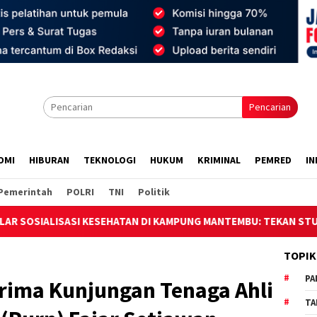
Pencarian
OMI
HIBURAN
TEKNOLOGI
HUKUM
KRIMINAL
PEMRED
IN
Pemerintah
POLRI
TNI
Politik
TAN DI KAMPUNG MANTEMBU: TEKAN STUNTING DAN EDUKASI PEN
TOPIK
PA
rima Kunjungan Tenaga Ahli
TA