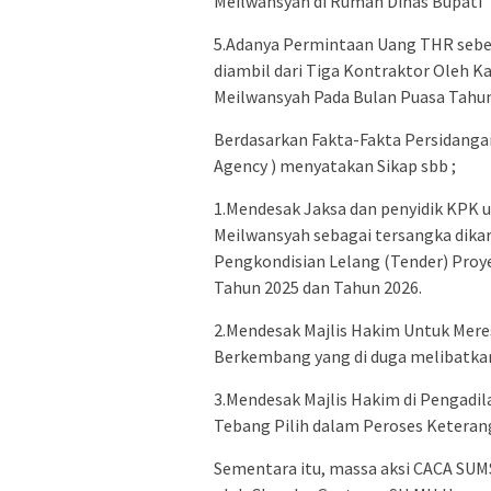
Meilwansyah di Rumah Dinas Bupati
5.Adanya Permintaan Uang THR sebes
diambil dari Tiga Kontraktor Oleh 
Meilwansyah Pada Bulan Puasa Tahun 
Berdasarkan Fakta-Fakta Persidanga
Agency ) menyatakan Sikap sbb ;
1.Mendesak Jaksa dan penyidik KPK 
Meilwansyah sebagai tersangka dika
Pengkondisian Lelang (Tender) Pro
Tahun 2025 dan Tahun 2026.
2.Mendesak Majlis Hakim Untuk Mer
Berkembang yang di duga melibatka
3.Mendesak Majlis Hakim di Pengadil
Tebang Pilih dalam Peroses Keteran
Sementara itu, massa aksi CACA SUMS