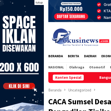
Loncat
tutup
ke
konten
BERANDA
BERITA
DAERAH
EKON
NASIONAL
Olahraga
Otomotif
Konten Spesial
Bangun Guru Adaptif di Era 
Beranda
Uncategorized
CACA Sumsel Desa