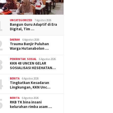
1
UNCATEGORIZED
7 Agustus 2026
Bangun Guru Adaptif di Era
Digital, Tim …
2
DAERAH
6 Agustus 2026
Trauma Banjir Puluhan
Warga Hutanabolon …
3
PEMRINTAH
,
SOSIAL
6 Agustus 2026
KKN 48 UNCEN GELAR
SOSIALISASI KESEHATAN…
4
BERITA
6 Agustus 2026
Tingkatkan Kesadaran
Lingkungan, KKN Unc…
5
BERITA
6 Agustus 2026
RKB TK bina insani
kelurahan rimba asam …