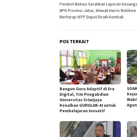
Pemkot Bekasi Serahkan Laporan Keuang
pos
BPK Provinsi Jabar, Wawali Harris Bobihoe
Berharap WTP Dapat Diraih Kembali
POS TERKAIT
SOAK
Bangun Guru Adaptif di Era
Keja
Digital, Tim Pengabdian
Waki
Universitas Sriwijaya
Agun
Kenalkan GURULAB-AI untuk
Pembelajaran Inovatif