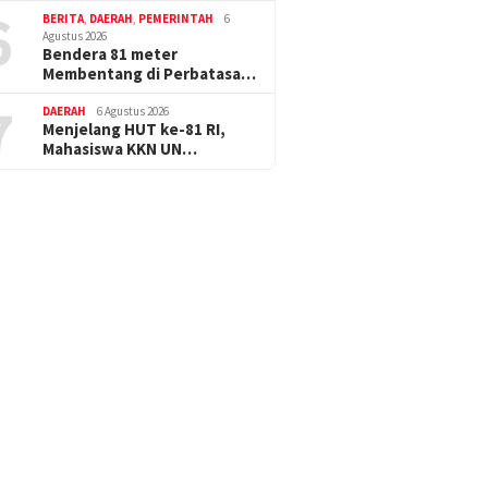
6
BERITA
,
DAERAH
,
PEMERINTAH
6
Agustus 2026
Bendera 81 meter
Membentang di Perbatasa…
7
DAERAH
6 Agustus 2026
Menjelang HUT ke-81 RI,
Mahasiswa KKN UN…