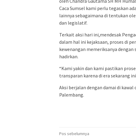
oleh Chandra Gautama SH MH Humas P
Caca Sumsel kami perlu tegaskan ad
lainnya sebagaimana di tentukan oleh
dan legislatif.
Terkait aksi hari ini,mendesak Peng
dalam hal ini kejaksaan, proses di 
kewenangan memeriksanya dengan sea
hadirkan.
“Kami yakin dan kami pastikan prose
transparan karena di era sekarang in
Aksi berjalan dengan damai di kawal 
Palembang.
Navigasi
Pos sebelumnya