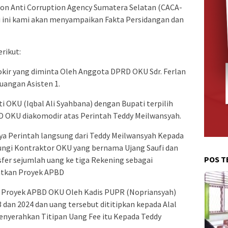
ion Anti Corruption Agency Sumatera Selatan (CACA-
i ini kami akan menyampaikan Fakta Persidangan dan
rikut:
okir yang diminta Oleh Anggota DPRD OKU Sdr. Ferlan
uangan Asisten 1.
i OKU (Iqbal Ali Syahbana) dengan Bupati terpilih
D OKU diakomodir atas Perintah Teddy Meilwansyah.
ya Perintah langsung dari Teddy Meilwansyah Kepada
ungi Kontraktor OKU yang bernama Ujang Saufi dan
POS T
fer sejumlah uang ke tiga Rekening sebagai
atkan Proyek APBD
ee Proyek APBD OKU Oleh Kadis PUPR (Nopriansyah)
 dan 2024 dan uang tersebut dititipkan kepada Alal
enyerahkan Titipan Uang Fee itu Kepada Teddy