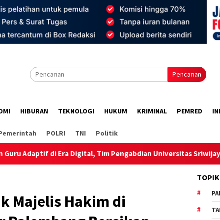
Pencarian
OMI
HIBURAN
TEKNOLOGI
HUKUM
KRIMINAL
PEMRED
IN
Pemerintah
POLRI
TNI
Politik
Digital, Tim Pengabdian Universitas Sriwijaya Kenalkan GURULAB-
TOPIK
PA
k Majelis Hakim di
TA