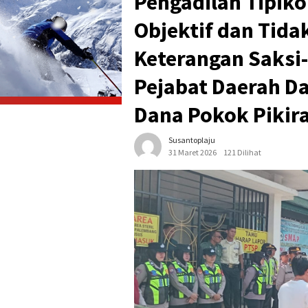
Pengadilan Tipik
Objektif dan Tida
Keterangan Saksi
Pejabat Daerah D
Dana Pokok Pikir
Susantoplaju
31 Maret 2026
121 Dilihat