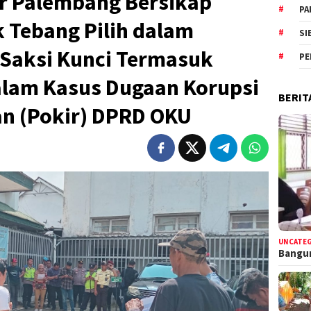
or Palembang Bersikap
PA
k Tebang Pilih dalam
SI
-Saksi Kunci Termasuk
PE
alam Kasus Dugaan Korupsi
BERIT
an (Pokir) DPRD OKU
UNCATE
Bangun