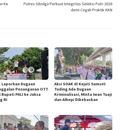
an Ke
Polres Sibolga Perkuat Integritas Seleksi Polri 2026
demi Cegah Praktik KKN
 Laporkan Dugaan
Aksi SOAK di Kejati Sumsel:
nggalan Penanganan OTT
Tuding Ada Dugaan
l Bupati PALI ke Jaksa
Kriminalisasi, Minta Iwan Tuaji
g RI
dan Alhepi Dibebaskan