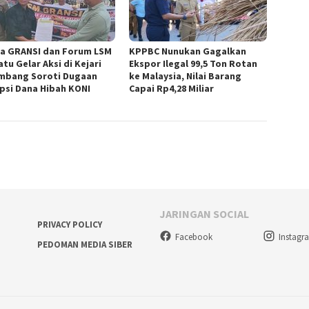
a GRANSI dan Forum LSM
KPPBC Nunukan Gagalkan
tu Gelar Aksi di Kejari
Ekspor Ilegal 99,5 Ton Rotan
mbang Soroti Dugaan
ke Malaysia, Nilai Barang
psi Dana Hibah KONI
Capai Rp4,28 Miliar
JARINGAN SOCIAL
PRIVACY POLICY
Facebook
Instagr
PEDOMAN MEDIA SIBER