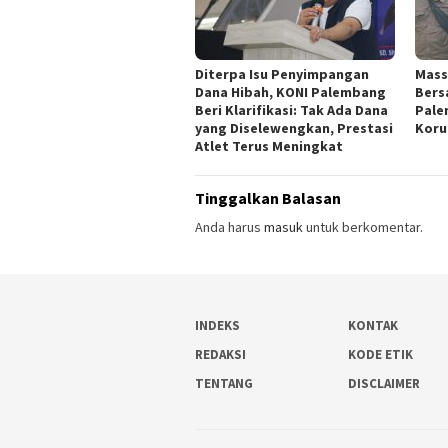
Diterpa Isu Penyimpangan
Mass
Dana Hibah, KONI Palembang
Bersa
Beri Klarifikasi: Tak Ada Dana
Pale
yang Diselewengkan, Prestasi
Koru
Atlet Terus Meningkat
Tinggalkan Balasan
Anda harus
masuk
untuk berkomentar.
INDEKS
KONTAK
REDAKSI
KODE ETIK
TENTANG
DISCLAIMER