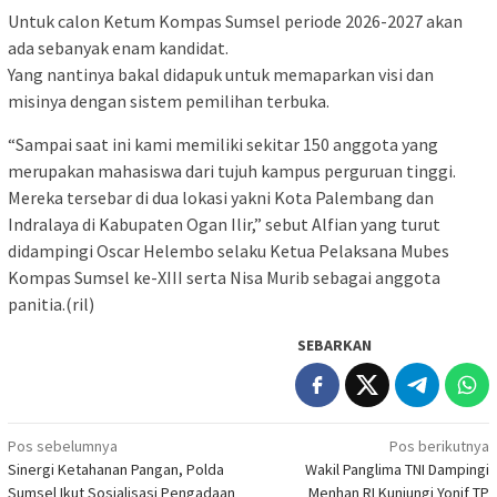
Untuk calon Ketum Kompas Sumsel periode 2026-2027 akan
ada sebanyak enam kandidat.
Yang nantinya bakal didapuk untuk memaparkan visi dan
misinya dengan sistem pemilihan terbuka.
“Sampai saat ini kami memiliki sekitar 150 anggota yang
merupakan mahasiswa dari tujuh kampus perguruan tinggi.
Mereka tersebar di dua lokasi yakni Kota Palembang dan
Indralaya di Kabupaten Ogan Ilir,” sebut Alfian yang turut
didampingi Oscar Helembo selaku Ketua Pelaksana Mubes
Kompas Sumsel ke-XIII serta Nisa Murib sebagai anggota
panitia.(ril)
SEBARKAN
Navigasi
Pos sebelumnya
Pos berikutnya
Sinergi Ketahanan Pangan, Polda
Wakil Panglima TNI Dampingi
pos
Sumsel Ikut Sosialisasi Pengadaan
Menhan RI Kunjungi Yonif TP