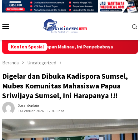
Loncat
ke
konten
Menu
Mobile
na Kesiapan Malinau, Ini Penyebabnya
Konten Spesial
Bangun Guru Adapt
Beranda
Uncategorized
Digelar dan Dibuka Kadispora Sumsel,
Mubes Komunitas Mahasiswa Papua
Sriwijaya Sumsel, Ini Harapanya !!!
Susantoplaju
14 Februari 2026
129 Dilihat