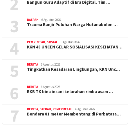
2
Bangun Guru Adaptif di Era Digital, Tim …
3
DAERAH
6 Agustus 2026
Trauma Banjir Puluhan Warga Hutanabolon …
4
PEMRINTAH
,
SOSIAL
6 Agustus 2026
KKN 48 UNCEN GELAR SOSIALISASI KESEHATAN…
5
BERITA
6 Agustus 2026
Tingkatkan Kesadaran Lingkungan, KKN Unc…
6
BERITA
6 Agustus 2026
RKB TK bina insani kelurahan rimba asam …
7
BERITA
,
DAERAH
,
PEMERINTAH
6 Agustus 2026
Bendera 81 meter Membentang di Perbatasa…