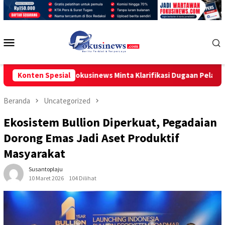
Loncat
ke
konten
Menu
Mobile
Media Fokusinews Minta Klarifikasi Dugaan Pelanggaran Penye
Konten Spesial
Beranda
Uncategorized
Ekosistem Bullion Diperkuat, Pegadaian
Dorong Emas Jadi Aset Produktif
Masyarakat
Susantoplaju
10 Maret 2026
104 Dilihat