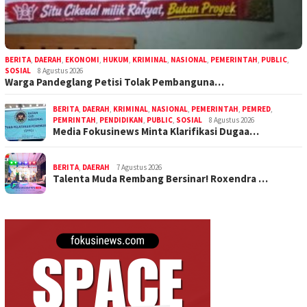
BERITA
,
DAERAH
,
EKONOMI
,
HUKUM
,
KRIMINAL
,
NASIONAL
,
PEMERINTAH
,
PUBLIC
,
SOSIAL
8 Agustus 2026
Warga Pandeglang Petisi Tolak Pembanguna…
BERITA
,
DAERAH
,
KRIMINAL
,
NASIONAL
,
PEMERINTAH
,
PEMRED
,
PEMRINTAH
,
PENDIDIKAN
,
PUBLIC
,
SOSIAL
8 Agustus 2026
Media Fokusinews Minta Klarifikasi Dugaa…
BERITA
,
DAERAH
7 Agustus 2026
Talenta Muda Rembang Bersinar! Roxendra …