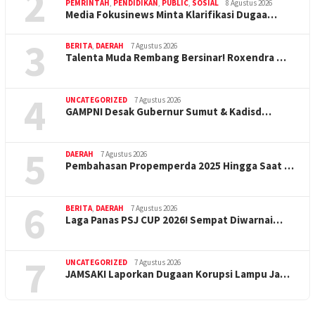
2
PEMRINTAH
,
PENDIDIKAN
,
PUBLIC
,
SOSIAL
8 Agustus 2026
Media Fokusinews Minta Klarifikasi Dugaa…
3
BERITA
,
DAERAH
7 Agustus 2026
Talenta Muda Rembang Bersinar! Roxendra …
4
UNCATEGORIZED
7 Agustus 2026
GAMPNI Desak Gubernur Sumut & Kadisd…
5
DAERAH
7 Agustus 2026
Pembahasan Propemperda 2025 Hingga Saat …
6
BERITA
,
DAERAH
7 Agustus 2026
Laga Panas PSJ CUP 2026! Sempat Diwarnai…
7
UNCATEGORIZED
7 Agustus 2026
JAMSAKI Laporkan Dugaan Korupsi Lampu Ja…