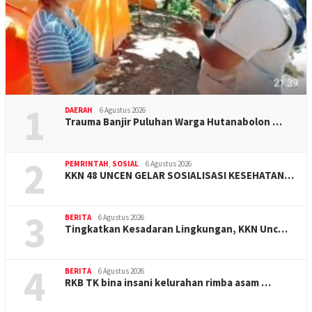
1
DAERAH
6 Agustus 2026
Trauma Banjir Puluhan Warga Hutanabolon …
2
PEMRINTAH
,
SOSIAL
6 Agustus 2026
KKN 48 UNCEN GELAR SOSIALISASI KESEHATAN…
3
BERITA
6 Agustus 2026
Tingkatkan Kesadaran Lingkungan, KKN Unc…
4
BERITA
6 Agustus 2026
RKB TK bina insani kelurahan rimba asam …