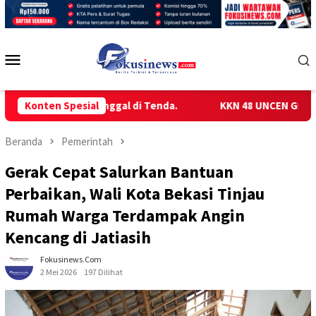
Loncat
ke
konten
Menu
Mobile
ilih Tinggal di Tenda.
Konten Spesial
KKN 48 UNCEN GELAR SOSIALISA
Beranda
Pemerintah
Gerak Cepat Salurkan Bantuan
Perbaikan, Wali Kota Bekasi Tinjau
Rumah Warga Terdampak Angin
Kencang di Jatiasih
Fokusinews.com
2 Mei 2026
197 Dilihat