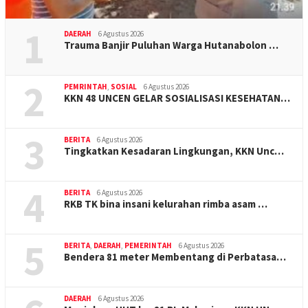
1
DAERAH
6 Agustus 2026
Trauma Banjir Puluhan Warga Hutanabolon …
2
PEMRINTAH
,
SOSIAL
6 Agustus 2026
KKN 48 UNCEN GELAR SOSIALISASI KESEHATAN…
3
BERITA
6 Agustus 2026
Tingkatkan Kesadaran Lingkungan, KKN Unc…
4
BERITA
6 Agustus 2026
RKB TK bina insani kelurahan rimba asam …
5
BERITA
,
DAERAH
,
PEMERINTAH
6 Agustus 2026
Bendera 81 meter Membentang di Perbatasa…
DAERAH
6 Agustus 2026