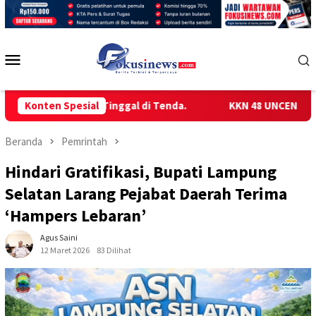
Loncat
ke
konten
Menu
Mobile
emilih Tinggal di Tenda.
Konten Spesial
KKN 48 UNCEN GELAR SOSIALI
Beranda
Pemrintah
Hindari Gratifikasi, Bupati Lampung
Selatan Larang Pejabat Daerah Terima
‘Hampers Lebaran’
Agus Saini
12 Maret 2026
83 Dilihat