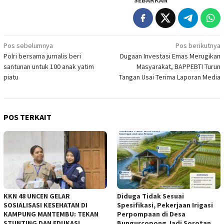
SEBARKAN
Navigasi
Pos sebelumnya
Pos berikutnya
Polri bersama jurnalis beri
Dugaan Investasi Emas Merugikan
pos
santunan untuk 100 anak yatim
Masyarakat, BAPPEBTI Turun
piatu
Tangan Usai Terima Laporan Media
POS TERKAIT
KKN 48 UNCEN GELAR
Diduga Tidak Sesuai
SOSIALISASI KESEHATAN DI
Spesifikasi, Pekerjaan Irigasi
KAMPUNG MANTEMBU: TEKAN
Perpompaan di Desa
STUNTING DAN EDUKASI
Bungurcopong Jadi Sorotan