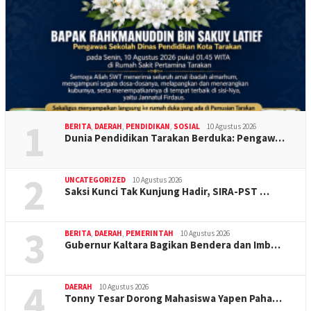
1
BERITA
,
DAERAH
,
PENDIDIKAN
,
SOSIAL
10 Agustus 2026
Dunia Pendidikan Tarakan Berduka: Pengaw…
2
UNCATEGORIZED
10 Agustus 2026
Saksi Kunci Tak Kunjung Hadir, SIRA-PST …
3
BERITA
,
DAERAH
,
PEMERINTAH
10 Agustus 2026
Gubernur Kaltara Bagikan Bendera dan Imb…
4
DAERAH
10 Agustus 2026
Tonny Tesar Dorong Mahasiswa Yapen Paha…