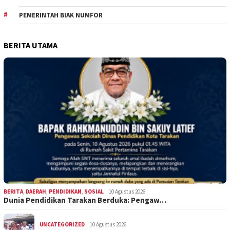
PEMERINTAH BIAK NUMFOR
BERITA UTAMA
BERITA
,
DAERAH
,
PENDIDIKAN
,
SOSIAL
10 Agustus 2026
Dunia Pendidikan Tarakan Berduka: Pengaw…
UNCATEGORIZED
10 Agustus 2026