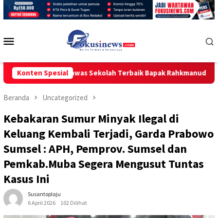
Loncat
ke
konten
Menu
Mobile
duka: Pengawas Sekolah Terbaik Bapak Rahkmanuddin Bin Sakuy 
Konten Spesial
Beranda
Uncategorized
Kebakaran Sumur Minyak Ilegal di
Keluang Kembali Terjadi, Garda Prabowo
Sumsel : APH, Pemprov. Sumsel dan
Pemkab.Muba Segera Mengusut Tuntas
Kasus Ini
Susantoplaju
6 April 2026
102 Dilihat