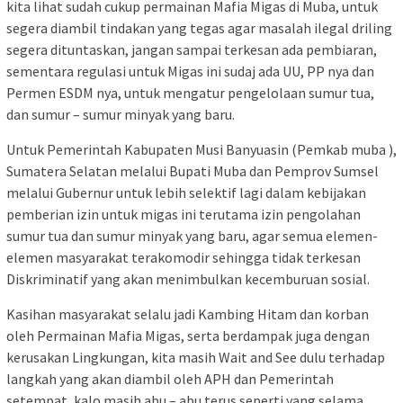
kita lihat sudah cukup permainan Mafia Migas di Muba, untuk
segera diambil tindakan yang tegas agar masalah ilegal driling
segera dituntaskan, jangan sampai terkesan ada pembiaran,
sementara regulasi untuk Migas ini sudaj ada UU, PP nya dan
Permen ESDM nya, untuk mengatur pengelolaan sumur tua,
dan sumur – sumur minyak yang baru.
Untuk Pemerintah Kabupaten Musi Banyuasin (Pemkab muba ),
Sumatera Selatan melalui Bupati Muba dan Pemprov Sumsel
melalui Gubernur untuk lebih selektif lagi dalam kebijakan
pemberian izin untuk migas ini terutama izin pengolahan
sumur tua dan sumur minyak yang baru, agar semua elemen-
elemen masyarakat terakomodir sehingga tidak terkesan
Diskriminatif yang akan menimbulkan kecemburuan sosial.
Kasihan masyarakat selalu jadi Kambing Hitam dan korban
oleh Permainan Mafia Migas, serta berdampak juga dengan
kerusakan Lingkungan, kita masih Wait and See dulu terhadap
langkah yang akan diambil oleh APH dan Pemerintah
setempat, kalo masih abu – abu terus seperti yang selama