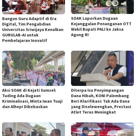
SOAK Laporkan Dugaan
Bangun Guru Adaptif di Era
Kejanggalan Penanganan OTT
Digital, Tim Pengabdian
Wakil Bupati PALI ke Jaksa
Universitas Sriwijaya Kenalkan
Agung RI
GURULAB-AI untuk
Pembelajaran Inovatif
Aksi SOAK di Kejati Sumsel:
Diterpa Isu Penyimpangan
Tuding Ada Dugaan
Dana Hibah, KONI Palembang
Kriminalisasi, Minta Iwan Tuaji
Beri Klarifikasi: Tak Ada Dana
dan Alhepi Dibebaskan
yang Diselewengkan, Prestasi
Atlet Terus Meningkat