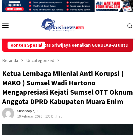
Loncat
ke
konten
Menu
Mobile
niversitas Sriwijaya Kenalkan GURULAB-AI untuk Pembelajaran In
Konten Spesial
Beranda
Uncategorized
Ketua Lembaga Milenial Anti Korupsi (
MAKO ) Sumsel Wadi Hartono
Mengapresiasi Kejati Sumsel OTT Oknum
Anggota DPRD Kabupaten Muara Enim
Susantoplaju
19 Februari 2026
133 Dilihat