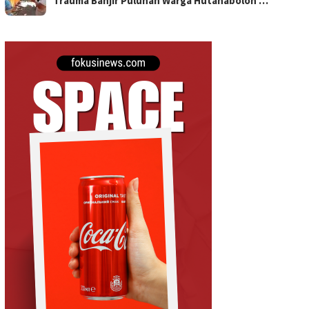
Trauma Banjir Puluhan Warga Hutanabolon …