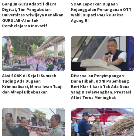
Bangun Guru Adaptif di Era
SOAK Laporkan Dugaan
Digital, Tim Pengabdian
Kejanggalan Penanganan OTT
Universitas Sriwijaya Kenalkan
Wakil Bupati PALI ke Jaksa
GURULAB-AI untuk
Agung RI
Pembelajaran Inovatif
Aksi SOAK di Kejati Sumsel:
Diterpa Isu Penyimpangan
Tuding Ada Dugaan
Dana Hibah, KONI Palembang
Kriminalisasi, Minta Iwan Tuaji
Beri Klarifikasi: Tak Ada Dana
dan Alhepi Dibebaskan
yang Diselewengkan, Prestasi
Atlet Terus Meningkat