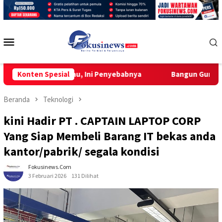
Loncat
ke
konten
Menu
Mobile
an Malinau, Ini Penyebabnya
Konten Spesial
Bangun Guru Adaptif di Era
Beranda
Teknologi
kini Hadir PT . CAPTAIN LAPTOP CORP
Yang Siap Membeli Barang IT bekas anda
kantor/pabrik/ segala kondisi
Fokusinews.com
3 Februari 2026
131 Dilihat