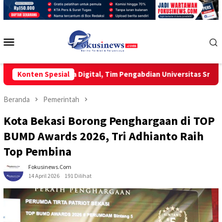
Loncat
ke
konten
Menu
Mobile
if di Era Digital, Tim Pengabdian Universitas Sriwijaya Kenalk
Konten Spesial
Beranda
Pemerintah
Kota Bekasi Borong Penghargaan di TOP
BUMD Awards 2026, Tri Adhianto Raih
Top Pembina
Fokusinews.com
14 April 2026
191 Dilihat