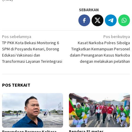
SEBARKAN
Navigasi
Pos sebelumnya
Pos berikutnya
TP PKK Kota Bekasi Monitoring 6
Kasat Narkoba Polres Sibolga
pos
SPM di Posyandu Kenari, Dorong
Tingkatkan Kemampuan Personel
Edukasi Vaksinasi dan
dalam Penanganan Kasus Narkoba
Transformasi Layanan Terintegrasi
dengan melakukan pelatihan
POS TERKAIT
Bendera 81 meter
Penundaan Porprov Kaltara