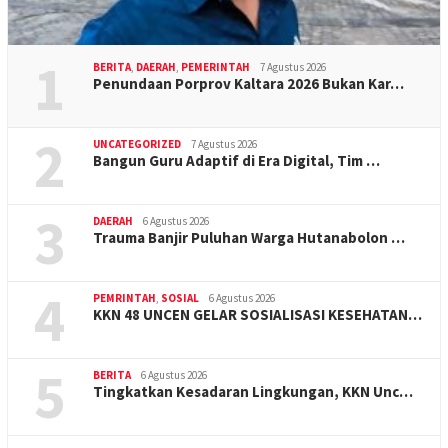
1
BERITA
,
DAERAH
,
PEMERINTAH
7 Agustus 2026
Penundaan Porprov Kaltara 2026 Bukan Kar…
2
UNCATEGORIZED
7 Agustus 2026
Bangun Guru Adaptif di Era Digital, Tim …
3
DAERAH
6 Agustus 2026
Trauma Banjir Puluhan Warga Hutanabolon …
4
PEMRINTAH
,
SOSIAL
6 Agustus 2026
KKN 48 UNCEN GELAR SOSIALISASI KESEHATAN…
5
BERITA
6 Agustus 2026
Tingkatkan Kesadaran Lingkungan, KKN Unc…