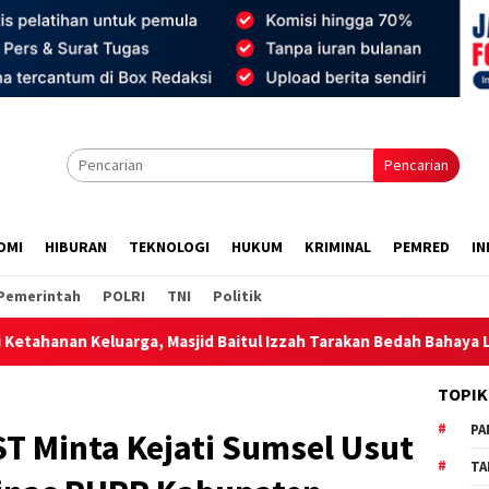
Pencarian
OMI
HIBURAN
TEKNOLOGI
HUKUM
KRIMINAL
PEMRED
IN
Pemerintah
POLRI
TNI
Politik
 Masjid Baitul Izzah Tarakan Bedah Bahaya Laten LGBT dan Dam
TOPIK
PA
T Minta Kejati Sumsel Usut
TA