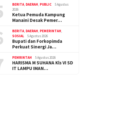
5
BERITA
,
DAERAH
,
PUBLIC
5 Agustus
2026
Ketua Pemuda Kampung
Manaini Desak Pemer…
6
BERITA
,
DAERAH
,
PEMERINTAH
,
SOSIAL
5 Agustus 2026
Bupati dan Forkopimda
Perkuat Sinergi Ja…
7
PEMRINTAH
5 Agustus 2026
HARISMA M SUHANA Kls VI SD
IT LAMPU IMAN…