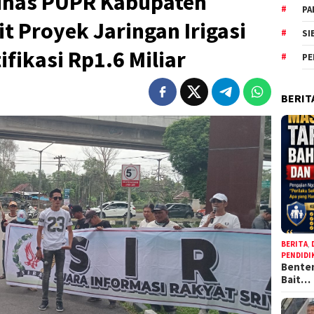
inas PUPR Kabupaten
PA
t Proyek Jaringan Irigasi
SI
fikasi Rp1.6 Miliar
PE
BERIT
BERITA
,
PENDIDI
Benten
Bait…