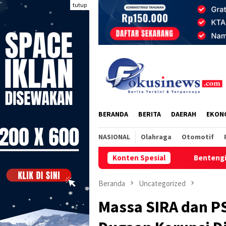
Loncat
tutup
ke
konten
BERANDA
BERITA
DAERAH
EKON
NASIONAL
Olahraga
Otomotif
Konten Spesial
Bentengi Ketahanan Keluarga,
Beranda
Uncategorized
Massa SIRA dan PS