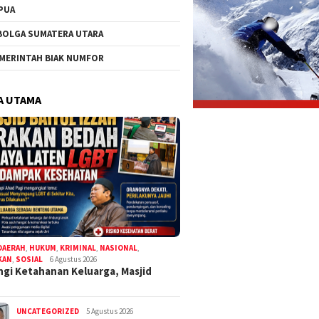
PUA
BOLGA SUMATERA UTARA
MERINTAH BIAK NUMFOR
A UTAMA
DAERAH
,
HUKUM
,
KRIMINAL
,
NASIONAL
,
KAN
,
SOSIAL
6 Agustus 2026
gi Ketahanan Keluarga, Masjid
UNCATEGORIZED
5 Agustus 2026