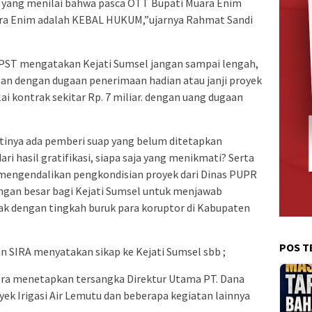
 yang menilai bahwa pasca OTT Bupati Muara Enim
ara Enim adalah KEBAL HUKUM,”ujarnya Rahmat Sandi
PST mengatakan Kejati Sumsel jangan sampai lengah,
an dengan dugaan penerimaan hadian atau janji proyek
lai kontrak sekitar Rp. 7 miliar. dengan uang dugaan
artinya ada pemberi suap yang belum ditetapkan
ri hasil gratifikasi, siapa saja yang menikmati? Serta
mengendalikan pengkondisian proyek dari Dinas PUPR
tangan besar bagi Kejati Sumsel untuk menjawab
ak dengan tingkah buruk para koruptor di Kabupaten
POS T
an SIRA menyatakan sikap ke Kejati Sumsel sbb ;
era menetapkan tersangka Direktur Utama PT. Dana
yek Irigasi Air Lemutu dan beberapa kegiatan lainnya