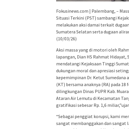
Fokusinews.com | Palembang, – Massa
Situasi Terkini (PST) sambangi Keja
melakukan aksi damai terkait dugaa
Sumatera Selatan serta dugaan aliran
(10/03/26)
Aksi massa yang di motori oleh Rahm
lapangan, Dian HS Rahmat Hidayat, S
mendatangi Kejaksaan Tinggi Sumat
dukungan moral dan apresiasi seting
kepemimpinan Dr. Ketut Sumedana 
(KT) bersama anaknya (RA) pada 18 f
dilingkungan Dinas PUPR Kab. Muara
Ataran Air Lemutu di Kecamatan Tan
gratifikasi sebesar Rp. 1,6 miliar,”u
“Sebagai penggiat korupsi, kami men
sangat membanggakan dan sangat lay