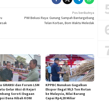
Pos berikutnya
ru
PWI Bekasi Raya: Gunung Sampah Bantargebang
desak
Telan Korban, Bom Waktu Meledak
a GRANSI dan Forum LSM
KPPBC Nunukan Gagalkan
tu Gelar Aksi di Kejari
Ekspor Ilegal 99,5 Ton Rotan
mbang Soroti Dugaan
ke Malaysia, Nilai Barang
psi Dana Hibah KONI
Capai Rp4,28 Miliar