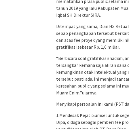
mematahkan prasa public selama ini
tahun 2019 yang lalu Kabupaten Mu
Iqbal SH Direktur SIRA.
Ditempat yang sama, Dian HS Ketua 
sebab penangkapan tersebut berkait
dan atau fee proyek yang memiliki ni
gratifikasi sebesar Rp. 1,6 miliar.
“Berbicara soal gratifikasi/hadiah, 
tersangka? kemana saja aliran dana da
kemungkinan otak intelektual yang 
tersebut pasti ada. Ini menjadi tan
keresahan public yang selama ini mu
Muara Enim,”ujarnya.
Menyikapi persoalan ini kami (PST d
1.Mendesak Kejati Sumsel untuk seg
Dipa, diduga sebagai pemberi fee pro
yang didapatkan oleh PT. Dana Dipa.