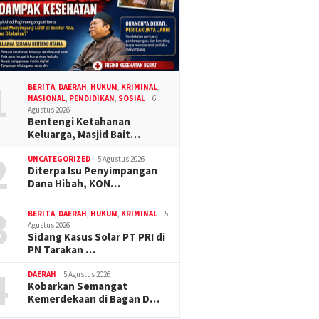
1
BERITA
,
DAERAH
,
HUKUM
,
KRIMINAL
,
NASIONAL
,
PENDIDIKAN
,
SOSIAL
6
Agustus 2026
Bentengi Ketahanan
Keluarga, Masjid Bait…
2
UNCATEGORIZED
5 Agustus 2026
Diterpa Isu Penyimpangan
Dana Hibah, KON…
3
BERITA
,
DAERAH
,
HUKUM
,
KRIMINAL
5
Agustus 2026
Sidang Kasus Solar PT PRI di
PN Tarakan …
4
DAERAH
5 Agustus 2026
Kobarkan Semangat
Kemerdekaan di Bagan D…