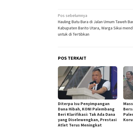
Navigasi
Pos sebelumnya
Hauling Batu Bara di Jalan Umum Taweh Ba
pos
Kabupaten Barito Utara, Warga Sikui men
untuk di Tertibkan
POS TERKAIT
Diterpa Isu Penyimpangan
Mass
Dana Hibah, KONI Palembang
Bersa
Beri Klarifikasi: Tak Ada Dana
Pale
yang Diselewengkan, Prestasi
Koru
Atlet Terus Meningkat