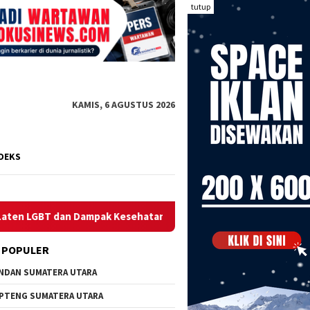
tutup
KAMIS, 6 AGUSTUS 2026
DEKS
pak Kesehatan
Diterpa Isu Penyimpangan Dana Hibah, KON
 POPULER
NDAN SUMATERA UTARA
PTENG SUMATERA UTARA