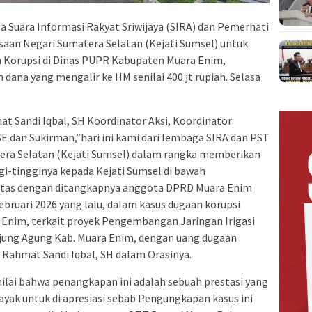
 Suara Informasi Rakyat Sriwijaya (SIRA) dan Pemerhati
ksaan Negari Sumatera Selatan (Kejati Sumsel) untuk
n Korupsi di Dinas PUPR Kabupaten Muara Enim,
 dana yang mengalir ke HM senilai 400 jt rupiah. Selasa
at Sandi Iqbal, SH Koordinator Aksi, Koordinator
E dan Sukirman,”hari ini kami dari lembaga SIRA dan PST
era Selatan (Kejati Sumsel) dalam rangka memberikan
gi-tingginya kepada Kejati Sumsel di bawah
atas dengan ditangkapnya anggota DPRD Muara Enim
ebruari 2026 yang lalu, dalam kasus dugaan korupsi
 Enim, terkait proyek Pengembangan Jaringan Irigasi
jung Agung Kab. Muara Enim, dengan uang dugaan
jar Rahmat Sandi Iqbal, SH dalam Orasinya.
ilai bahwa penangkapan ini adalah sebuah prestasi yang
ak untuk di apresiasi sebab Pengungkapan kasus ini