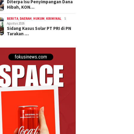
Diterpa Isu Penyimpangan Dana
Hibah, KON…
BERITA
,
DAERAH
,
HUKUM
,
KRIMINAL
5
Agustus 2026
Sidang Kasus Solar PT PRI di PN
Tarakan …