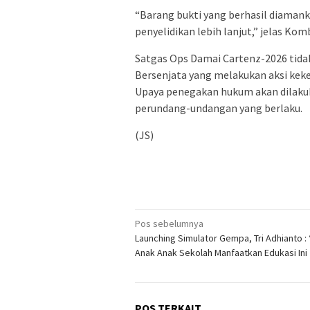
“Barang bukti yang berhasil diaman
penyelidikan lebih lanjut,” jelas Ko
Satgas Ops Damai Cartenz-2026 tid
Bersenjata yang melakukan aksi keke
Upaya penegakan hukum akan dilakuka
perundang-undangan yang berlaku.
(JS)
Navigasi
Pos sebelumnya
Launching Simulator Gempa, Tri Adhianto : 
pos
Anak Anak Sekolah Manfaatkan Edukasi Ini
POS TERKAIT