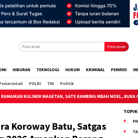
Pencarian
OMI
HIBURAN
TEKNOLOGI
HUKUM
KRIMINAL
PEMRED
IN
Pemerintah
POLRI
TNI
Politik
R MAGETAN, SATE KAMBING MBAH MOEL, BUKA CABANG 1 DI TEMP
TOPIK
PA
ara Koroway Batu, Satgas
TA