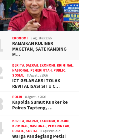
1
EKONOMI
8 Agustus 2026
RAMAIKAN KULINER
MAGETAN, SATE KAMBING
M…
2
BERITA
,
DAERAH
,
EKONOMI
,
KRIMINAL
,
NASIONAL
,
PEMERINTAH
,
PUBLIC
,
SOSIAL
8 Agustus 2026
ICT GELAR AKSI TOLAK
REVITALISASI SITU C…
3
POLRI
8 Agustus 2026
Kapolda Sumut Kunker ke
Polres Tapteng, …
4
BERITA
,
DAERAH
,
EKONOMI
,
HUKUM
,
KRIMINAL
,
NASIONAL
,
PEMERINTAH
,
PUBLIC
,
SOSIAL
8 Agustus 2026
Warga Pandeglang Petisi