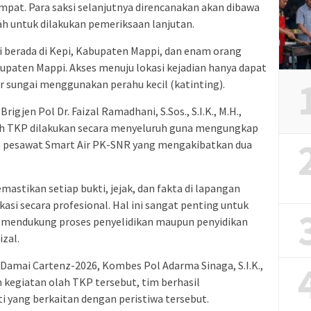
pat. Para saksi selanjutnya direncanakan akan dibawa
ah untuk dilakukan pemeriksaan lanjutan.
i berada di Kepi, Kabupaten Mappi, dan enam orang
bupaten Mappi. Akses menuju lokasi kejadian hanya dapat
ur sungai menggunakan perahu kecil (katinting).
igjen Pol Dr. Faizal Ramadhani, S.Sos., S.I.K., M.H.,
h TKP dilakukan secara menyeluruh guna mengungkap
n pesawat Smart Air PK-SNR yang mengakibatkan dua
astikan setiap bukti, jejak, dan fakta di lapangan
kasi secara profesional. Hal ini sangat penting untuk
 mendukung proses penyelidikan maupun penyidikan
izal.
 Damai Cartenz-2026, Kombes Pol Adarma Sinaga, S.I.K.,
egiatan olah TKP tersebut, tim berhasil
yang berkaitan dengan peristiwa tersebut.