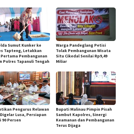
lda Sumut Kunker ke
Warga Pandeglang Petisi
es Tapteng, Letakkan
Tolak Pembangunan Wisata
 Pertama Pembangunan
Situ Cikedal Senilai Rp9,49
n Polres Tapanuli Tengah
Miliar
ntikan Pengurus Relawan
Bupati Malinau Pimpin Pisah
Digelar Lusa, Persiapan
Sambut Kapolres, Sinergi
i 90 Persen
Keamanan dan Pembangunan
Terus Dijaga