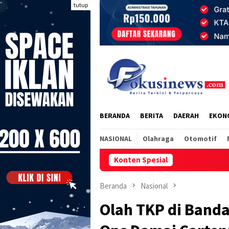
Loncat
tutup
ke
konten
BERANDA
BERITA
DAERAH
EKON
NASIONAL
Olahraga
Otomotif
Konten Spesial
RAMAIKAN KULINE
Beranda
Nasional
Olah TKP di Band