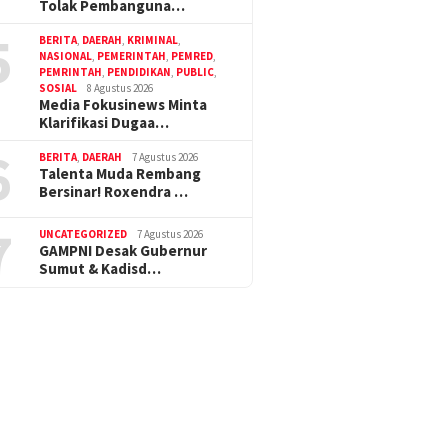
Tolak Pembanguna…
5
BERITA
,
DAERAH
,
KRIMINAL
,
NASIONAL
,
PEMERINTAH
,
PEMRED
,
PEMRINTAH
,
PENDIDIKAN
,
PUBLIC
,
SOSIAL
8 Agustus 2026
Media Fokusinews Minta
Klarifikasi Dugaa…
6
BERITA
,
DAERAH
7 Agustus 2026
Talenta Muda Rembang
Bersinar! Roxendra …
7
UNCATEGORIZED
7 Agustus 2026
GAMPNI Desak Gubernur
Sumut & Kadisd…