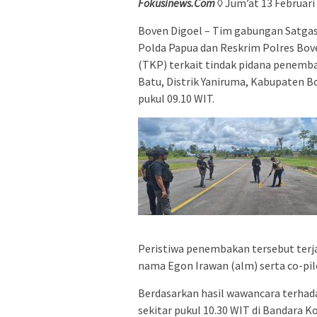
Fokusinews.Com
◊ Jum’at 13 Februari
Boven Digoel – Tim gabungan Satga
Polda Papua dan Reskrim Polres Bov
(TKP) terkait tindak pidana penemb
Batu, Distrik Yaniruma, Kabupaten Bo
pukul 09.10 WIT.
Peristiwa penembakan tersebut terja
nama Egon Irawan (alm) serta co-pil
Berdasarkan hasil wawancara terhad
sekitar pukul 10.30 WIT di Bandara 