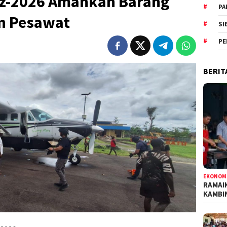
nz-2026 Amankan Barang
PA
n Pesawat
SI
PE
BERIT
EKONOM
RAMAI
KAMBI