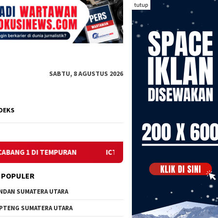
tutup
SABTU, 8 AGUSTUS 2026
DEKS
URAN
ICT GELAR AKSI TOLAK REVITALISASI SITU CIKEDAL 1
 POPULER
NDAN SUMATERA UTARA
PTENG SUMATERA UTARA