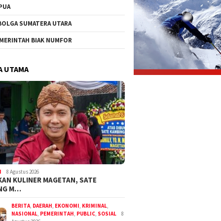
PUA
BOLGA SUMATERA UTARA
MERINTAH BIAK NUMFOR
A UTAMA
I
8 Agustus 2026
KAN KULINER MAGETAN, SATE
NG M…
BERITA
,
DAERAH
,
EKONOMI
,
KRIMINAL
,
NASIONAL
,
PEMERINTAH
,
PUBLIC
,
SOSIAL
8