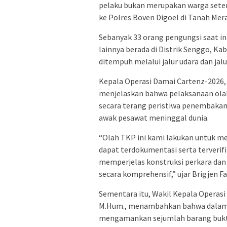
pelaku bukan merupakan warga setem
ke Polres Boven Digoel di Tanah Mer
Sebanyak 33 orang pengungsi saat in
lainnya berada di Distrik Senggo, Ka
ditempuh melalui jalur udara dan jal
Kepala Operasi Damai Cartenz-2026, Br
menjelaskan bahwa pelaksanaan ola
secara terang peristiwa penembaka
awak pesawat meninggal dunia.
“Olah TKP ini kami lakukan untuk mem
dapat terdokumentasi serta terverifi
memperjelas konstruksi perkara dan
secara komprehensif,” ujar Brigjen Fa
Sementara itu, Wakil Kepala Operasi
M.Hum., menambahkan bahwa dalam k
mengamankan sejumlah barang bukti 