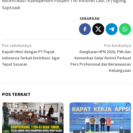
Autentikasi: Kabidpenum Puspen TNI Kolonel Laut (P) Agung
Saptoadi
SEBARKAN
Navigasi
Pos sebelumnya
Pos berikutnya
Kapolri MoU dengan PT Pupuk
Rangkaian HPN 2026, PWI dan
pos
Indonesia Terkait Distribusi: Agar
Kemenhan Gelar Retret Perkuat
Tepat Sasaran
Pers Profesional dan Berwawasan
Kebangsaan
POS TERKAIT