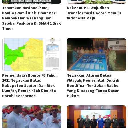
Tanamkan Nasionalisme,
Raker APPSI Wujudkan
DanPosRamil Biak Timur Beri
Transformasi Daerah Menuju
Pembekalan Wasbang Dan
Indonesia Maju
Seleksi Paskibra Di SMAN 1 Biak
Timur
Permendagri Nomor 43 Tahun
Tegakkan Aturan Batas
2021 Tegaskan Batas
Wilayah, Pemerintah Distrik
Kabupaten Supiori Dan Biak
Bondifuar Tertibkan Baliho
Numfor, Pemerintah Diminta
Yang Dipasang Tanpa Dasar
Patuhi Ketentuan
Hukum