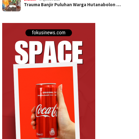
Trauma Banjir Puluhan Warga Hutanabolon …