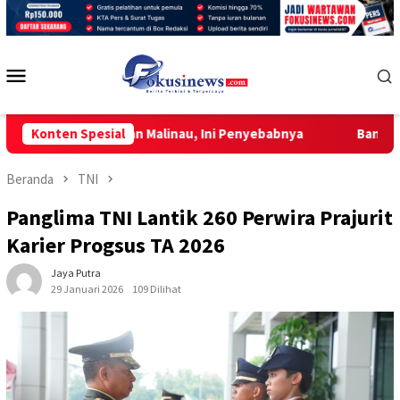
Loncat
ke
konten
Menu
Mobile
 Kesiapan Malinau, Ini Penyebabnya
Konten Spesial
Bangun Guru Adaptif
Beranda
TNI
Panglima TNI Lantik 260 Perwira Prajurit
Karier Progsus TA 2026
Jaya Putra
29 Januari 2026
109 Dilihat