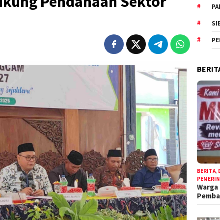
ukung Pendanaan Sektor
PA
SI
PE
BERIT
BERITA
,
PEMERI
Warga 
Pemb