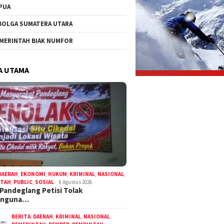
PUA
BOLGA SUMATERA UTARA
MERINTAH BIAK NUMFOR
A UTAMA
DAERAH
,
EKONOMI
,
HUKUM
,
KRIMINAL
,
NASIONAL
,
NTAH
,
PUBLIC
,
SOSIAL
8 Agustus 2026
Pandeglang Petisi Tolak
anguna…
BERITA
,
DAERAH
,
KRIMINAL
,
NASIONAL
,