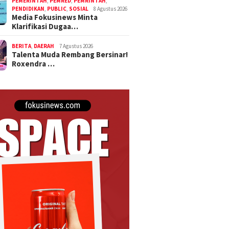
PEMERINTAH
,
PEMRED
,
PEMRINTAH
,
PENDIDIKAN
,
PUBLIC
,
SOSIAL
8 Agustus 2026
Media Fokusinews Minta
Klarifikasi Dugaa…
BERITA
,
DAERAH
7 Agustus 2026
Talenta Muda Rembang Bersinar!
Roxendra …