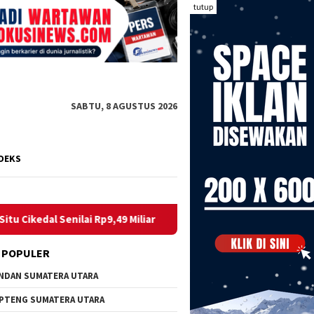
tutup
SABTU, 8 AGUSTUS 2026
DEKS
ai Rp9,49 Miliar
Media Fokusinews Minta Klarifikasi Du
 POPULER
NDAN SUMATERA UTARA
PTENG SUMATERA UTARA