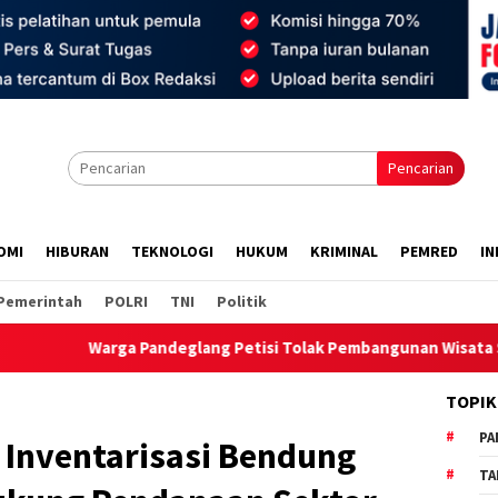
Pencarian
OMI
HIBURAN
TEKNOLOGI
HUKUM
KRIMINAL
PEMRED
IN
Pemerintah
POLRI
TNI
Politik
a Pandeglang Petisi Tolak Pembangunan Wisata Situ Cikedal Senil
TOPIK
PA
Inventarisasi Bendung
TA