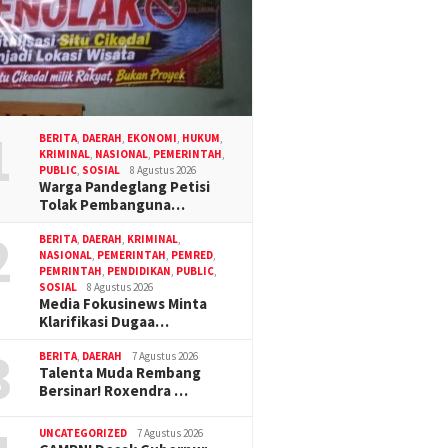
1
BERITA
,
DAERAH
,
EKONOMI
,
HUKUM
,
KRIMINAL
,
NASIONAL
,
PEMERINTAH
,
PUBLIC
,
SOSIAL
8 Agustus 2026
Warga Pandeglang Petisi
Tolak Pembanguna…
2
BERITA
,
DAERAH
,
KRIMINAL
,
NASIONAL
,
PEMERINTAH
,
PEMRED
,
PEMRINTAH
,
PENDIDIKAN
,
PUBLIC
,
SOSIAL
8 Agustus 2026
Media Fokusinews Minta
Klarifikasi Dugaa…
3
BERITA
,
DAERAH
7 Agustus 2026
Talenta Muda Rembang
Bersinar! Roxendra …
UNCATEGORIZED
7 Agustus 2026