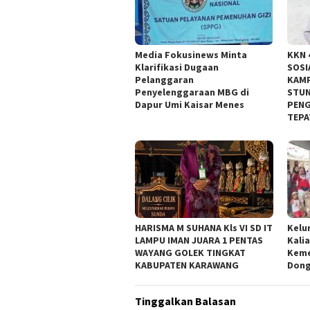
Media Fokusinews Minta
KKN 
Klarifikasi Dugaan
SOSI
Pelanggaran
KAM
Penyelenggaraan MBG di
STUN
Dapur Umi Kaisar Menes
PENG
TEPA
HARISMA M SUHANA Kls VI SD IT
Kelu
LAMPU IMAN JUARA 1 PENTAS
Kali
WAYANG GOLEK TINGKAT
Keme
KABUPATEN KARAWANG
Dong
Tinggalkan Balasan