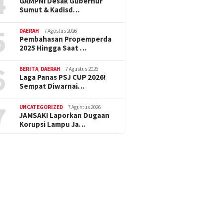
4
GAMPNI Desak Gubernur
Sumut & Kadisd…
5
DAERAH
7 Agustus 2026
Pembahasan Propemperda
2025 Hingga Saat …
6
BERITA
,
DAERAH
7 Agustus 2026
Laga Panas PSJ CUP 2026!
Sempat Diwarnai…
7
UNCATEGORIZED
7 Agustus 2026
JAMSAKI Laporkan Dugaan
Korupsi Lampu Ja…