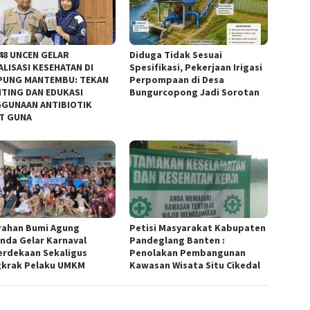
48 UNCEN GELAR
Diduga Tidak Sesuai
ALISASI KESEHATAN DI
Spesifikasi, Pekerjaan Irigasi
PUNG MANTEMBU: TEKAN
Perpompaan di Desa
TING DAN EDUKASI
Bungurcopong Jadi Sorotan
GUNAAN ANTIBIOTIK
T GUNA
rahan Bumi Agung
Petisi Masyarakat Kabupaten
anda Gelar Karnaval
Pandeglang Banten :
rdekaan Sekaligus
Penolakan Pembangunan
krak Pelaku UMKM
Kawasan Wisata Situ Cikedal