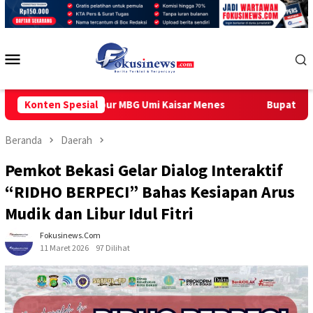
Loncat
ke
konten
Menu
Mobile
tup Dapur MBG Umi Kaisar Menes
Konten Spesial
Bupati Malinau Resmika
Beranda
Daerah
Pemkot Bekasi Gelar Dialog Interaktif
“RIDHO BERPECI” Bahas Kesiapan Arus
Mudik dan Libur Idul Fitri
Fokusinews.com
11 Maret 2026
97 Dilihat