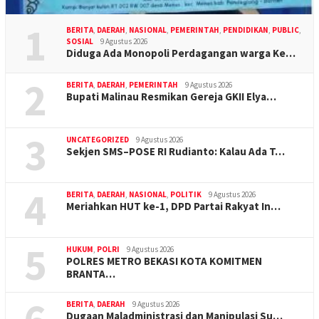
1
BERITA
,
DAERAH
,
NASIONAL
,
PEMERINTAH
,
PENDIDIKAN
,
PUBLIC
,
SOSIAL
9 Agustus 2026
Diduga Ada Monopoli Perdagangan warga Ke…
2
BERITA
,
DAERAH
,
PEMERINTAH
9 Agustus 2026
Bupati Malinau Resmikan Gereja GKII Elya…
3
UNCATEGORIZED
9 Agustus 2026
Sekjen SMS–POSE RI Rudianto: Kalau Ada T…
4
BERITA
,
DAERAH
,
NASIONAL
,
POLITIK
9 Agustus 2026
Meriahkan HUT ke-1, DPD Partai Rakyat In…
5
HUKUM
,
POLRI
9 Agustus 2026
POLRES METRO BEKASI KOTA KOMITMEN
BRANTA…
BERITA
,
DAERAH
9 Agustus 2026
Dugaan Maladministrasi dan Manipulasi Su…