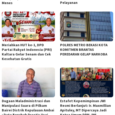
Pelayanan
Menes
Meriahkan HUT ke-1, DPD
POLRES METRO BEKASI KOTA
Partai Rakyat Indonesia (PRI)
KOMITMEN BRANTAS
Kaltara Gelar Senam dan Cek
PEREDARAN GELAP NARKOBA
Kesehatan Gratis
Dugaan Maladministrasi dan
Estafet Kepemimpinan JWI
Manipulasi Suara di Pilkam
Resmi Berlanjut: Ir. Maxmillian
Bairei Distrik Kepulauan Ambai
Apituley, MT Dipercaya Jadi
: Data Berubah Drastis Usai
Ketua Umum DPN-JWI