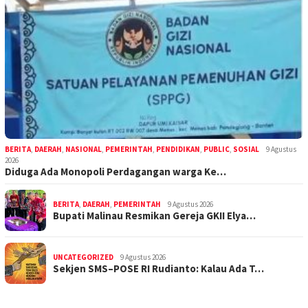
BERITA
,
DAERAH
,
NASIONAL
,
PEMERINTAH
,
PENDIDIKAN
,
PUBLIC
,
SOSIAL
9 Agustus
2026
Diduga Ada Monopoli Perdagangan warga Ke…
BERITA
,
DAERAH
,
PEMERINTAH
9 Agustus 2026
Bupati Malinau Resmikan Gereja GKII Elya…
UNCATEGORIZED
9 Agustus 2026
Sekjen SMS–POSE RI Rudianto: Kalau Ada T…