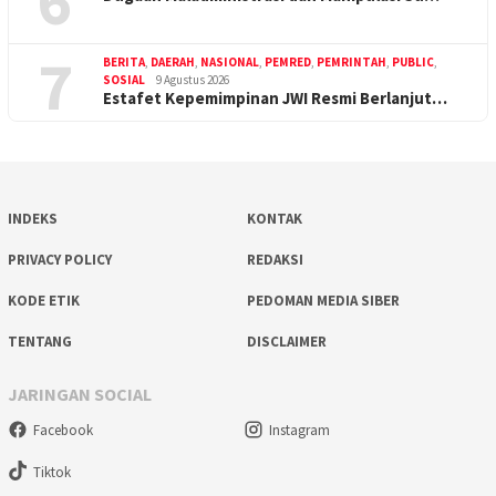
6
7
BERITA
,
DAERAH
,
NASIONAL
,
PEMRED
,
PEMRINTAH
,
PUBLIC
,
SOSIAL
9 Agustus 2026
Estafet Kepemimpinan JWI Resmi Berlanjut…
INDEKS
KONTAK
PRIVACY POLICY
REDAKSI
KODE ETIK
PEDOMAN MEDIA SIBER
TENTANG
DISCLAIMER
JARINGAN SOCIAL
Facebook
Instagram
Tiktok