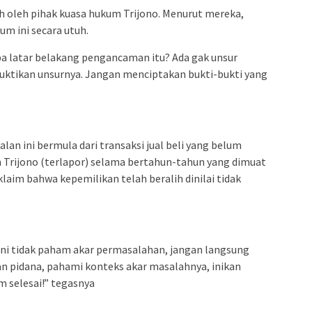
 oleh pihak kuasa hukum Trijono. Menurut mereka,
um ini secara utuh.
 latar belakang pengancaman itu? Ada gak unsur
buktikan unsurnya. Jangan menciptakan bukti-bukti yang
an ini bermula dari transaksi jual beli yang belum
h Trijono (terlapor) selama bertahun-tahun yang dimuat
klaim bahwa kepemilikan telah beralih dinilai tidak
ini tidak paham akar permasalahan, jangan langsung
n pidana, pahami konteks akar masalahnya, inikan
m selesai!” tegasnya