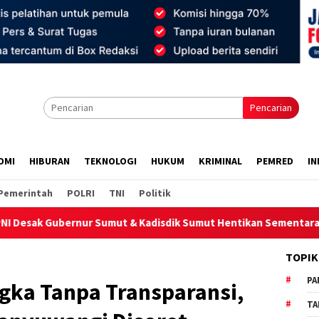
Pencarian
OMI
HIBURAN
TEKNOLOGI
HUKUM
KRIMINAL
PEMRED
IN
Pemerintah
POLRI
TNI
Politik
t & Kadisdik Sumut Hentikan Sementara Proyek Revitalisasi SMA
TOPIK
PA
gka Tanpa Transparansi,
TA