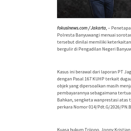
fokusinews.com / Jakarta
, – Penetapa
Polresta Banyuwangi menuai sorotan.
tersebut dinilai memiliki keterkaita
bergulir di Pengadilan Negeri Banyu
Kasus ini berawal dari laporan PT J
dengan Pasal 167 KUHP terkait dugaa
objek yang dipersoalkan masih menjad
pembayarannya sebagaimana tertuang
Bahkan, sengketa wanprestasi atas tr
perkara Nomor 014/Pdt.G/2026/PN.B
Kuasa hukum Trijono, Jonny Kristian Si