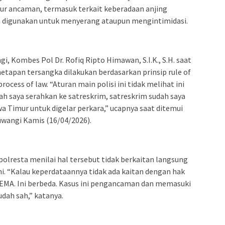
sur ancaman, termasuk terkait keberadaan anjing
ah digunakan untuk menyerang ataupun mengintimidasi.
, Kombes Pol Dr. Rofiq Ripto Himawan, S.I.K., S.H. saat
tapan tersangka dilakukan berdasarkan prinsip rule of
process of law. “Aturan main polisi ini tidak melihat ini
ah saya serahkan ke satreskrim, satreskrim sudah saya
a Timur untuk digelar perkara,” ucapnya saat ditemui
wangi Kamis (16/04/2026).
polresta menilai hal tersebut tidak berkaitan langsung
i. “Kalau keperdataannya tidak ada kaitan dengan hak
SEMA. Ini berbeda. Kasus ini pengancaman dan memasuki
udah sah,” katanya.