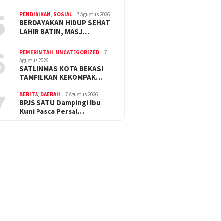
5
PENDIDIKAN
,
SOSIAL
7 Agustus 2026
BERDAYAKAN HIDUP SEHAT
LAHIR BATIN, MASJ…
6
PEMERINTAH
,
UNCATEGORIZED
7
Agustus 2026
SATLINMAS KOTA BEKASI
TAMPILKAN KEKOMPAK…
7
BERITA
,
DAERAH
7 Agustus 2026
BPJS SATU Dampingi Ibu
Kuni Pasca Persal…