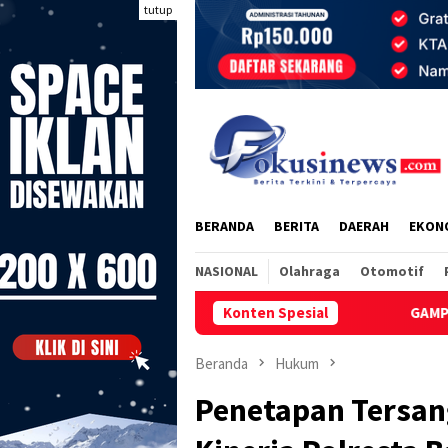
Loncat
tutup
ke
konten
BERANDA
BERITA
DAERAH
EKON
NASIONAL
Olahraga
Otomotif
Konten Spesial
GAMPNI Desak Gubernur Sumu
Beranda
Hukum
Penetapan Tersan