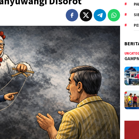
Banyuwangi Disorot
PA
SI
PE
BERIT
UNCATE
GAMPN