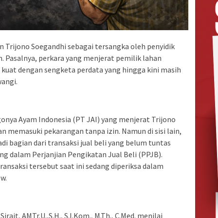
n Trijono Soegandhi sebagai tersangka oleh penyidik
 Pasalnya, perkara yang menjerat pemilik lahan
n kuat dengan sengketa perdata yang hingga kini masih
wangi.
agonya Ayam Indonesia (PT JAI) yang menjerat Trijono
n memasuki pekarangan tanpa izin. Namun di sisi lain,
i bagian dari transaksi jual beli yang belum tuntas
 dalam Perjanjian Pengikatan Jual Beli (PPJB).
ansaksi tersebut saat ini sedang diperiksa dalam
w.
rait, AMTr.U.,S.H., S.I.Kom., M.Th., C.Med. menilai