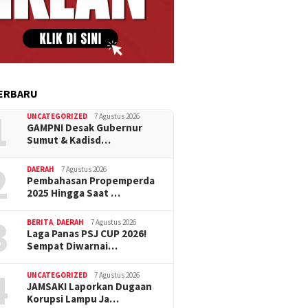
ERBARU
1
UNCATEGORIZED
7 Agustus 2026
GAMPNI Desak Gubernur
Sumut & Kadisd…
2
DAERAH
7 Agustus 2026
Pembahasan Propemperda
2025 Hingga Saat …
3
BERITA
,
DAERAH
7 Agustus 2026
Laga Panas PSJ CUP 2026!
Sempat Diwarnai…
4
UNCATEGORIZED
7 Agustus 2026
JAMSAKI Laporkan Dugaan
Korupsi Lampu Ja…