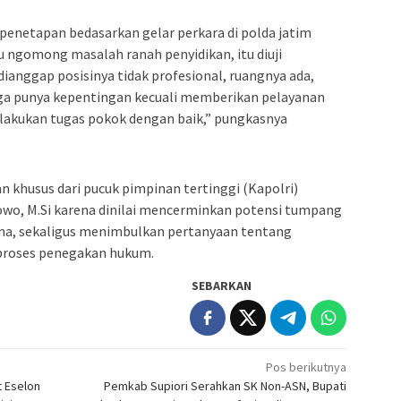
 penetapan bedasarkan gelar perkara di polda jatim
au ngomong masalah ranah penyidikan, itu diuji
dianggap posisinya tidak profesional, ruangnya ada,
a ga punya kepentingan kecuali memberikan pelayanan
lakukan tugas pokok dengan baik,” pungkasnya
n khusus dari pucuk pimpinan tertinggi (Kapolri)
abowo, M.Si karena dinilai mencerminkan potensi tumpang
dana, sekaligus menimbulkan pertanyaan tentang
 proses penegakan hukum.
SEBARKAN
Pos berikutnya
t Eselon
Pemkab Supiori Serahkan SK Non-ASN, Bupati