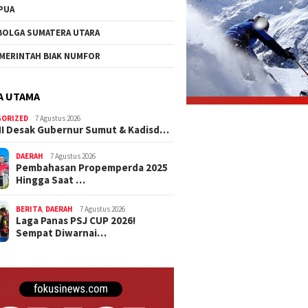
PUA
BOLGA SUMATERA UTARA
MERINTAH BIAK NUMFOR
A UTAMA
GORIZED
7 Agustus 2026
I Desak Gubernur Sumut & Kadisd…
DAERAH
7 Agustus 2026
Pembahasan Propemperda 2025
Hingga Saat …
BERITA
,
DAERAH
7 Agustus 2026
Laga Panas PSJ CUP 2026!
Sempat Diwarnai…