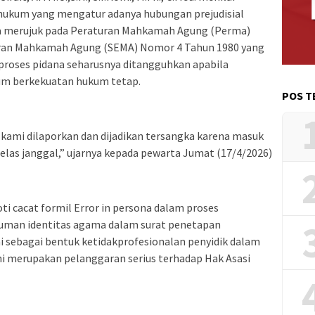
 hukum yang mengatur adanya hubungan prejudisial
 Ia merujuk pada Peraturan Mahkamah Agung (Perma)
aran Mahkamah Agung (SEMA) Nomor 4 Tahun 1980 yang
roses pidana seharusnya ditangguhkan apabila
um berkekuatan hukum tetap.
POS T
 kami dilaporkan dan dijadikan tersangka karena masuk
jelas janggal,” ujarnya kepada pewarta Jumat (17/4/2026)
ti cacat formil Error in persona dalam proses
tuman identitas agama dalam surat penetapan
ai sebagai bentuk ketidakprofesionalan penyidik dalam
ni merupakan pelanggaran serius terhadap Hak Asasi