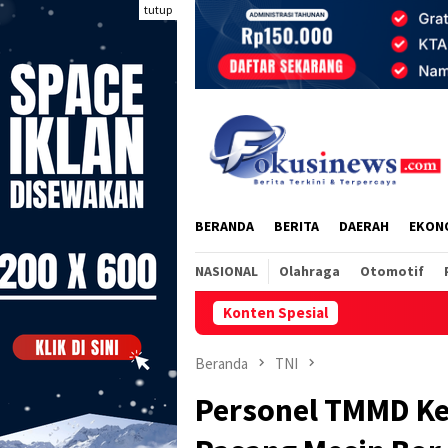
Loncat
tutup
ke
konten
BERANDA
BERITA
DAERAH
EKON
NASIONAL
Olahraga
Otomotif
Konten Spesial
Danrem 023/K
Beranda
TNI
Personel TMMD Ke