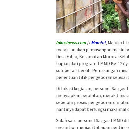
fokusinews.com
//
Morotai
, Maluku U
melaksanakan pemasangan mesin bor 
Desa Falila, Kecamatan Morotai Sela
bagian dari program TMMD Ke-127 y
sumber air bersih. Pemasangan mesin
penentuan titik pengeboran selesai 
Di lokasi kegiatan, personel Satga
menyiapkan peralatan, merakit insta
sebelum proses pengeboran dimulai. P
nantinya dapat berfungsi maksimal 
Salah satu personel Satgas TMMD di
mesin bor menjadi tahapan penting 