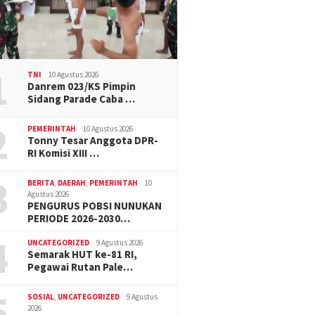
1
TNI
10 Agustus 2026
Danrem 023/KS Pimpin
Sidang Parade Caba …
2
PEMERINTAH
10 Agustus 2026
Tonny Tesar Anggota DPR-
RI Komisi XIII …
3
BERITA
,
DAERAH
,
PEMERINTAH
10
Agustus 2026
PENGURUS POBSI NUNUKAN
PERIODE 2026-2030…
4
UNCATEGORIZED
9 Agustus 2026
Semarak HUT ke-81 RI,
Pegawai Rutan Pale…
5
SOSIAL
,
UNCATEGORIZED
9 Agustus
2026