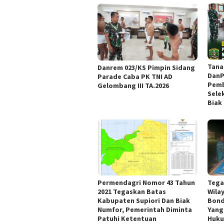
Tana
Danrem 023/KS Pimpin Sidang
DanP
Parade Caba PK TNI AD
Pemb
Gelombang III TA.2026 ‎
Sele
Biak
Permendagri Nomor 43 Tahun
Tega
2021 Tegaskan Batas
Wila
Kabupaten Supiori Dan Biak
Bond
Numfor, Pemerintah Diminta
Yang
Patuhi Ketentuan
Huk