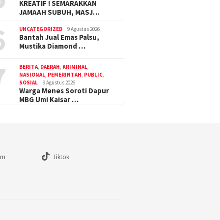
KREATIF ! SEMARAKKAN
JAMAAH SUBUH, MASJ…
6
UNCATEGORIZED
9 Agustus 2026
Bantah Jual Emas Palsu,
Mustika Diamond …
7
BERITA
,
DAERAH
,
KRIMINAL
,
NASIONAL
,
PEMERINTAH
,
PUBLIC
,
SOSIAL
9 Agustus 2026
Warga Menes Soroti Dapur
MBG Umi Kaisar …
am
Tiktok