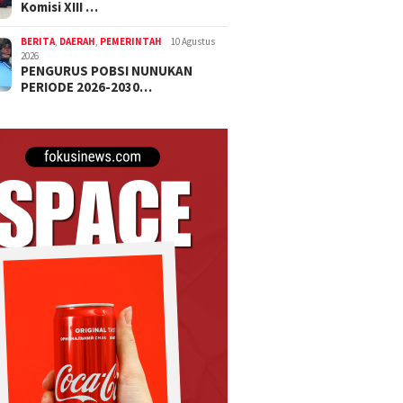
Komisi XIII …
BERITA
,
DAERAH
,
PEMERINTAH
10 Agustus
2026
PENGURUS POBSI NUNUKAN
PERIODE 2026-2030…