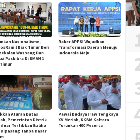
mkan Nasionalisme,
Raker APPSI Wujudkan
osRamil Biak Timur Beri
Transformasi Daerah Menuju
ekalan Wasbang Dan
Indonesia Maju
ksi Paskibra Di SMAN 1
 Timur
kkan Aturan Batas
Pawai Budaya Iraw Tengkayu
yah, Pemerintah Distrik
XV Meriah, KKBM Kaltara
ifuar Tertibkan Baliho
Turunkan 400 Peserta
 Dipasang Tanpa Dasar
um