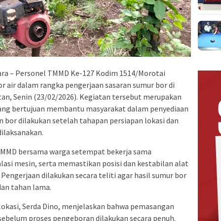
tara – Personel TMMD Ke-127 Kodim 1514/Morotai
air dalam rangka pengerjaan sasaran sumur bor di
tan, Senin (23/02/2026). Kegiatan tersebut merupakan
ang bertujuan membantu masyarakat dalam penyediaan
 bor dilakukan setelah tahapan persiapan lokasi dan
dilaksanakan.
s TMMD bersama warga setempat bekerja sama
lasi mesin, serta memastikan posisi dan kestabilan alat
engerjaan dilakukan secara teliti agar hasil sumur bor
dan tahan lama.
 lokasi, Serda Dino, menjelaskan bahwa pemasangan
sebelum proses pengeboran dilakukan secara penuh.