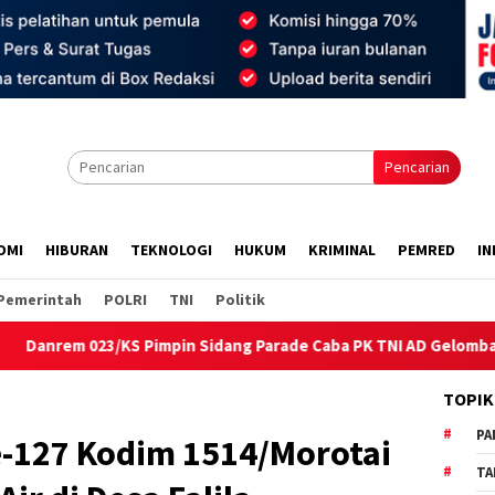
Pencarian
OMI
HIBURAN
TEKNOLOGI
HUKUM
KRIMINAL
PEMRED
IN
Pemerintah
POLRI
TNI
Politik
S Pimpin Sidang Parade Caba PK TNI AD Gelombang III TA.2026 ‎
TOPIK
PA
-127 Kodim 1514/Morotai
TA