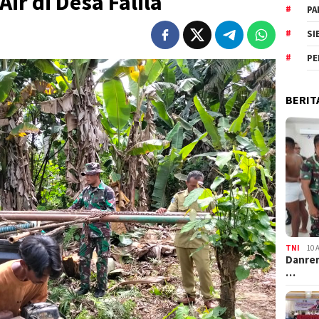
ir di Desa Falila
PA
SI
PE
BERIT
TNI
10 
Danrem
…