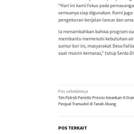
“Hari ini kami fokus pada pemasang
semuanya siap digunakan. Kami juga 
pengeboran berjalan lancar dan aman
Ia menambahkan bahwa program sumu
membantu memenuhi kebutuhan air b
sumur bor ini, masyarakat Desa Falil
saat musim kemarau,” tutup Serda D
Navigasi
Pos sebelumnya
Tim Patroli Perintis Presisi Amankan 4 Ora
pos
Penjual Tramadol di Tanah Abang
POS TERKAIT