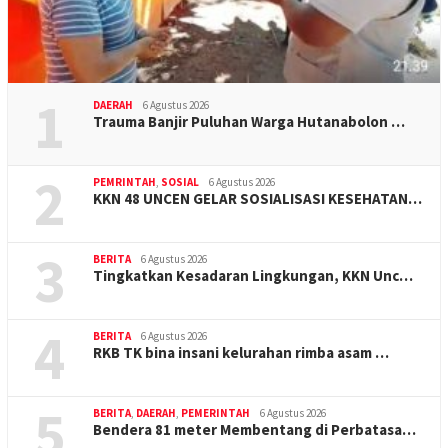
1
DAERAH
6 Agustus 2026
Trauma Banjir Puluhan Warga Hutanabolon …
2
PEMRINTAH
,
SOSIAL
6 Agustus 2026
KKN 48 UNCEN GELAR SOSIALISASI KESEHATAN…
3
BERITA
6 Agustus 2026
Tingkatkan Kesadaran Lingkungan, KKN Unc…
4
BERITA
6 Agustus 2026
RKB TK bina insani kelurahan rimba asam …
5
BERITA
,
DAERAH
,
PEMERINTAH
6 Agustus 2026
Bendera 81 meter Membentang di Perbatasa…