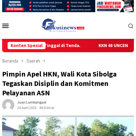
Loncat
ke
konten
Menu
Mobile
Memilih Tinggal di Tenda.
Konten Spesial
KKN 48 UNCEN GELAR SOSIALI
Beranda
Daerah
Pimpin Apel HKN, Wali Kota Sibolga
Tegaskan Disiplin dan Komitmen
Pelayanan ASN
Juan Lumbangaol
20 April 2026
84 Dilihat