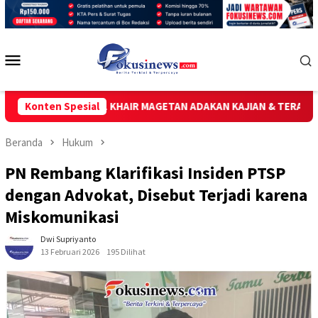
Loncat
ke
konten
Menu
Mobile
MASJID AL KHAIR MAGETAN ADAKAN KAJIAN & TERAPI RUQYAH SYAR
Konten Spesial
Beranda
Hukum
PN Rembang Klarifikasi Insiden PTSP
dengan Advokat, Disebut Terjadi karena
Miskomunikasi
Dwi Supriyanto
13 Februari 2026
195 Dilihat