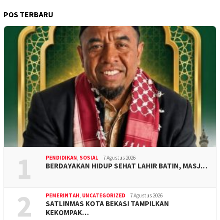
POS TERBARU
1
PENDIDIKAN
,
SOSIAL
7 Agustus 2026
BERDAYAKAN HIDUP SEHAT LAHIR BATIN, MASJ…
2
PEMERINTAH
,
UNCATEGORIZED
7 Agustus 2026
SATLINMAS KOTA BEKASI TAMPILKAN
KEKOMPAK…