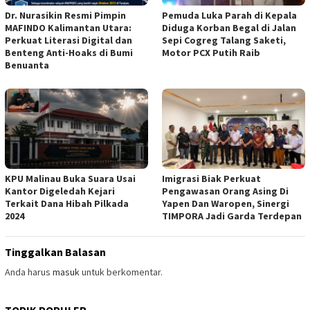
Dr. Nurasikin Resmi Pimpin
Pemuda Luka Parah di Kepala
MAFINDO Kalimantan Utara:
Diduga Korban Begal di Jalan
Perkuat Literasi Digital dan
Sepi Cogreg Talang Saketi,
Benteng Anti-Hoaks di Bumi
Motor PCX Putih Raib
Benuanta
KPU Malinau Buka Suara Usai
Imigrasi Biak Perkuat
Kantor Digeledah Kejari
Pengawasan Orang Asing Di
Terkait Dana Hibah Pilkada
Yapen Dan Waropen, Sinergi
2024
TIMPORA Jadi Garda Terdepan
Tinggalkan Balasan
Anda harus
masuk
untuk berkomentar.