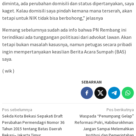
diminta, ada perubahan domisili dan status dipertanyakan, saya
kaget. Kalau domisili saya pindah kemana mana terserah, akan
tetapi untuk NIK tidak bisa berbohong,” jelasnya
Memang sebelumnya sudah ada info bahwa PN Rembang ini
terindikasi ada tunggangan politisasi dari advokat lawan. Akan
tetapi bukan masalah kasusnya, namun petugas secara pribadi
ingin mempertanyakan keaslian Berita Acara Sumpah (BAS)
saya.
( wik )
SEBARKAN
Navigasi
Pos sebelumnya
Pos berikutnya
Sekda Kota Bekasi Sepakati Draft
Waspada “Penumpang Gelap”
pos
Perubahan Permendagri Nomor 36
Reformasi Polri, Habiburokhman:
Tahun 2015 tentang Batas Daerah
Jangan Sampai Melemahkan
Bekasi–Jakarta Timur
Institusi dan Pemerintahan