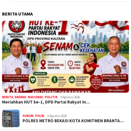
BERITA UTAMA
BERITA
,
DAERAH
,
NASIONAL
,
POLITIK
9 Agustus 2026
Meriahkan HUT ke-1, DPD Partai Rakyat In…
HUKUM
,
POLRI
9 Agustus 2026
POLRES METRO BEKASI KOTA KOMITMEN BRANTA…