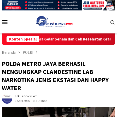
Loncat
ke
konten
Menu
Mobile
RI) Kaltara Gelar Senam dan Cek Kesehatan Gratis
Konten Spesial
POLRE
Beranda
POLRI
POLDA METRO JAYA BERHASIL
MENGUNGKAP CLANDESTINE LAB
NARKOTIKA JENIS EKSTASI DAN HAPPY
WATER
Fokusinews.com
1 April 2026
135 Dilihat