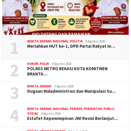
1
BERITA
,
DAERAH
,
NASIONAL
,
POLITIK
9 Agustus 2026
Meriahkan HUT ke-1, DPD Partai Rakyat In…
2
HUKUM
,
POLRI
9 Agustus 2026
POLRES METRO BEKASI KOTA KOMITMEN
BRANTA…
3
BERITA
,
DAERAH
9 Agustus 2026
Dugaan Maladministrasi dan Manipulasi Su…
4
BERITA
,
DAERAH
,
NASIONAL
,
PEMRED
,
PEMRINTAH
,
PUBLIC
,
SOSIAL
9 Agustus 2026
Estafet Kepemimpinan JWI Resmi Berlanjut…