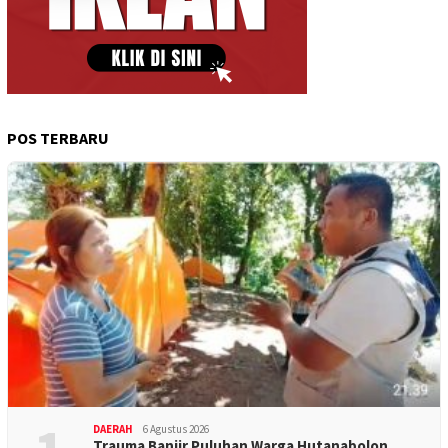
POS TERBARU
DAERAH
6 Agustus 2026
Trauma Banjir Puluhan Warga Hutanabolon …