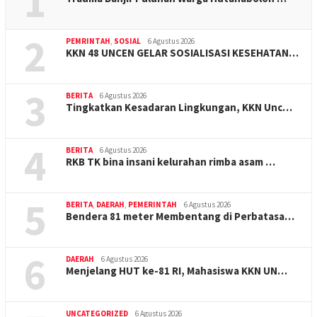
1
2
PEMRINTAH
,
SOSIAL
6 Agustus 2026
KKN 48 UNCEN GELAR SOSIALISASI KESEHATAN…
3
BERITA
6 Agustus 2026
Tingkatkan Kesadaran Lingkungan, KKN Unc…
4
BERITA
6 Agustus 2026
RKB TK bina insani kelurahan rimba asam …
5
BERITA
,
DAERAH
,
PEMERINTAH
6 Agustus 2026
Bendera 81 meter Membentang di Perbatasa…
6
DAERAH
6 Agustus 2026
Menjelang HUT ke-81 RI, Mahasiswa KKN UN…
UNCATEGORIZED
6 Agustus 2026