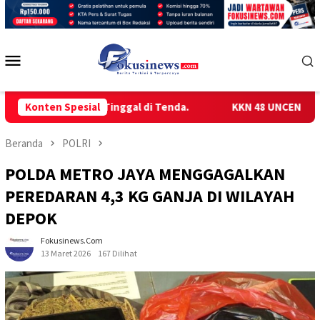
Loncat
ke
konten
Menu
Mobile
emilih Tinggal di Tenda.
Konten Spesial
KKN 48 UNCEN GELAR SOSIALI
Beranda
POLRI
POLDA METRO JAYA MENGGAGALKAN
PEREDARAN 4,3 KG GANJA DI WILAYAH
DEPOK
Fokusinews.com
13 Maret 2026
167 Dilihat