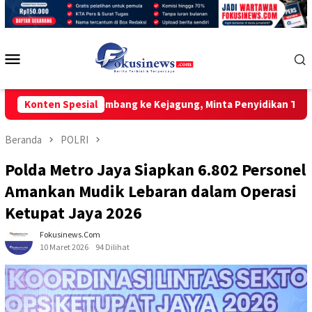
Loncat
ke
konten
Menu
Mobile
lan Palembang ke Kejagung, Minta Penyidikan Transparan dan T
Konten Spesial
Beranda
POLRI
Polda Metro Jaya Siapkan 6.802 Personel
Amankan Mudik Lebaran dalam Operasi
Ketupat Jaya 2026
Fokusinews.com
10 Maret 2026
94 Dilihat