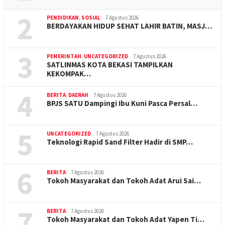
2
PENDIDIKAN
,
SOSIAL
7 Agustus 2026
BERDAYAKAN HIDUP SEHAT LAHIR BATIN, MASJ…
3
PEMERINTAH
,
UNCATEGORIZED
7 Agustus 2026
SATLINMAS KOTA BEKASI TAMPILKAN
KEKOMPAK…
4
BERITA
,
DAERAH
7 Agustus 2026
BPJS SATU Dampingi Ibu Kuni Pasca Persal…
5
UNCATEGORIZED
7 Agustus 2026
Teknologi Rapid Sand Filter Hadir di SMP…
6
BERITA
7 Agustus 2026
Tokoh Masyarakat dan Tokoh Adat Arui Sai…
7
BERITA
7 Agustus 2026
Tokoh Masyarakat dan Tokoh Adat Yapen Ti…