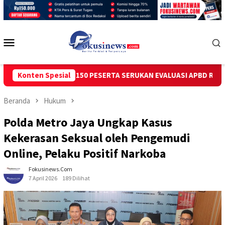
Loncat
ke
konten
Menu
Mobile
U CIKEDAL 150 PESERTA SERUKAN EVALUASI APBD Rp9,49 MILIAR
Konten Spesial
Beranda
Hukum
Polda Metro Jaya Ungkap Kasus
Kekerasan Seksual oleh Pengemudi
Online, Pelaku Positif Narkoba
Fokusinews.com
7 April 2026
189 Dilihat