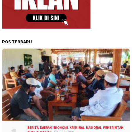
POS TERBARU
BERITA
,
DAERAH
,
EKONOMI
,
KRIMINAL
,
NASIONAL
,
PEMERINTAH
,