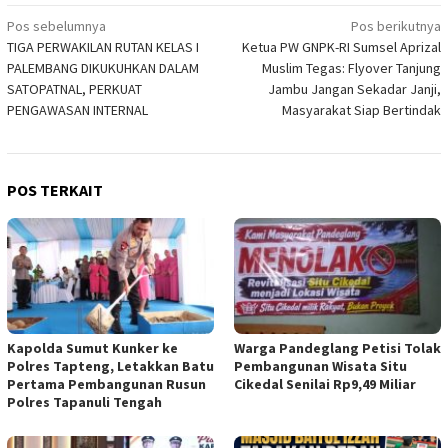
Navigasi
Pos sebelumnya
Pos berikutnya
TIGA PERWAKILAN RUTAN KELAS I
Ketua PW GNPK-RI Sumsel Aprizal
pos
PALEMBANG DIKUKUHKAN DALAM
Muslim Tegas: Flyover Tanjung
SATOPATNAL, PERKUAT
Jambu Jangan Sekadar Janji,
PENGAWASAN INTERNAL
Masyarakat Siap Bertindak
POS TERKAIT
Kapolda Sumut Kunker ke
Warga Pandeglang Petisi Tolak
Polres Tapteng, Letakkan Batu
Pembangunan Wisata Situ
Pertama Pembangunan Rusun
Cikedal Senilai Rp9,49 Miliar
Polres Tapanuli Tengah