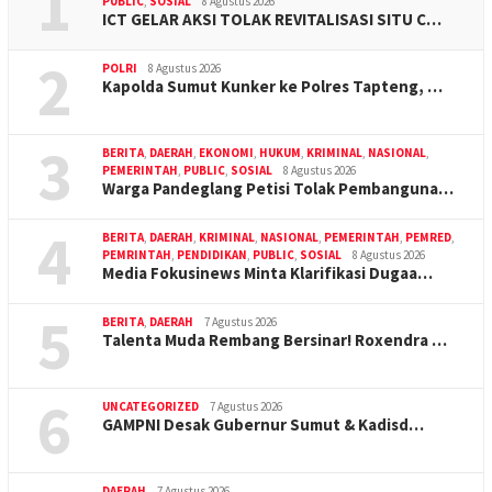
1
PUBLIC
,
SOSIAL
8 Agustus 2026
ICT GELAR AKSI TOLAK REVITALISASI SITU C…
2
POLRI
8 Agustus 2026
Kapolda Sumut Kunker ke Polres Tapteng, …
3
BERITA
,
DAERAH
,
EKONOMI
,
HUKUM
,
KRIMINAL
,
NASIONAL
,
PEMERINTAH
,
PUBLIC
,
SOSIAL
8 Agustus 2026
Warga Pandeglang Petisi Tolak Pembanguna…
4
BERITA
,
DAERAH
,
KRIMINAL
,
NASIONAL
,
PEMERINTAH
,
PEMRED
,
PEMRINTAH
,
PENDIDIKAN
,
PUBLIC
,
SOSIAL
8 Agustus 2026
Media Fokusinews Minta Klarifikasi Dugaa…
5
BERITA
,
DAERAH
7 Agustus 2026
Talenta Muda Rembang Bersinar! Roxendra …
6
UNCATEGORIZED
7 Agustus 2026
GAMPNI Desak Gubernur Sumut & Kadisd…
DAERAH
7 Agustus 2026