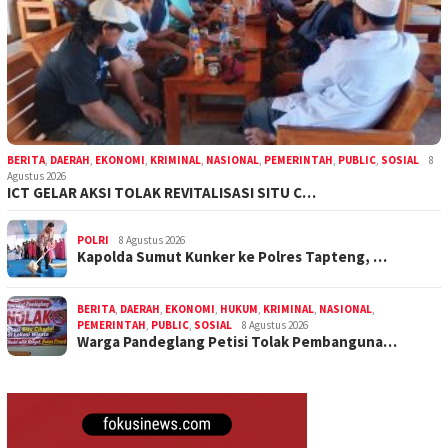
BERITA
,
DAERAH
,
EKONOMI
,
KRIMINAL
,
NASIONAL
,
PEMERINTAH
,
PUBLIC
,
SOSIAL
8
Agustus 2026
ICT GELAR AKSI TOLAK REVITALISASI SITU C…
POLRI
8 Agustus 2026
Kapolda Sumut Kunker ke Polres Tapteng, …
BERITA
,
DAERAH
,
EKONOMI
,
HUKUM
,
KRIMINAL
,
NASIONAL
,
PEMERINTAH
,
PUBLIC
,
SOSIAL
8 Agustus 2026
Warga Pandeglang Petisi Tolak Pembanguna…