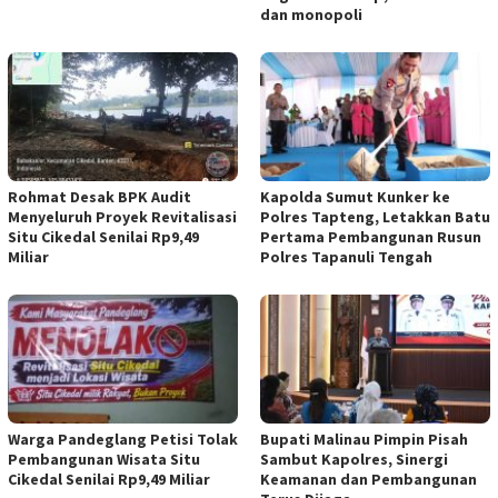
dan monopoli
Rohmat Desak BPK Audit
Kapolda Sumut Kunker ke
Menyeluruh Proyek Revitalisasi
Polres Tapteng, Letakkan Batu
Situ Cikedal Senilai Rp9,49
Pertama Pembangunan Rusun
Miliar
Polres Tapanuli Tengah
Warga Pandeglang Petisi Tolak
Bupati Malinau Pimpin Pisah
Pembangunan Wisata Situ
Sambut Kapolres, Sinergi
Cikedal Senilai Rp9,49 Miliar
Keamanan dan Pembangunan