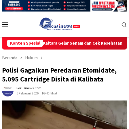
Loncat
ke
konten
Menu
Mobile
(PRI) Kaltara Gelar Senam dan Cek Kesehatan Gratis
Konten Spesial
POLR
Beranda
Hukum
Polisi Gagalkan Peredaran Etomidate,
5.095 Cartridge Disita di Kalibata
Fokusinews.com
5 Februari 2026
164 Dilihat