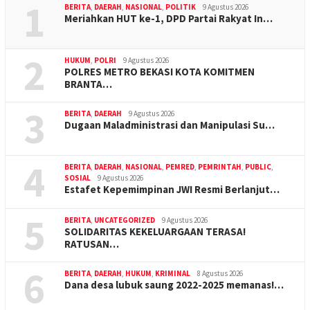
1
BERITA
,
DAERAH
,
NASIONAL
,
POLITIK
9 Agustus 2026
Meriahkan HUT ke-1, DPD Partai Rakyat In…
2
HUKUM
,
POLRI
9 Agustus 2026
POLRES METRO BEKASI KOTA KOMITMEN
BRANTA…
3
BERITA
,
DAERAH
9 Agustus 2026
Dugaan Maladministrasi dan Manipulasi Su…
4
BERITA
,
DAERAH
,
NASIONAL
,
PEMRED
,
PEMRINTAH
,
PUBLIC
,
SOSIAL
9 Agustus 2026
Estafet Kepemimpinan JWI Resmi Berlanjut…
5
BERITA
,
UNCATEGORIZED
9 Agustus 2026
SOLIDARITAS KEKELUARGAAN TERASA!
RATUSAN…
6
BERITA
,
DAERAH
,
HUKUM
,
KRIMINAL
8 Agustus 2026
Dana desa lubuk saung 2022-2025 memanas!…