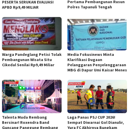
Pertama Pembangunan Rusun
PESERTA SERUKAN EVALUASI
Polres Tapanuli Tengah
APBD Rp9,49 MILIAR
Warga Pandeglang Petisi Tolak
Media Fokusinews Minta
Pembangunan Wisata Situ
Klarifikasi Dugaan
Cikedal Senilai Rp9,49 Miliar
Pelanggaran Penyelenggaraan
MBG di Dapur Umi Kaisar Menes
Talenta Muda Rembang
Laga Panas PSJ CUP 2026!
Bersinar! Roxendra Band
Sempat Diwarnai Gol Dianulir,
Guncang Panggung Rembang
Yura FC Akhirnya Bungkam