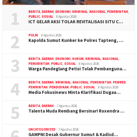
1
BERITA
,
DAERAH
,
EKONOMI
,
KRIMINAL
,
NASIONAL
,
PEMERINTAH
,
PUBLIC
,
SOSIAL
8 Agustus 2026
ICT GELAR AKSI TOLAK REVITALISASI SITU C…
2
POLRI
8 Agustus 2026
Kapolda Sumut Kunker ke Polres Tapteng, …
3
BERITA
,
DAERAH
,
EKONOMI
,
HUKUM
,
KRIMINAL
,
NASIONAL
,
PEMERINTAH
,
PUBLIC
,
SOSIAL
8 Agustus 2026
Warga Pandeglang Petisi Tolak Pembanguna…
4
BERITA
,
DAERAH
,
KRIMINAL
,
NASIONAL
,
PEMERINTAH
,
PEMRED
,
PEMRINTAH
,
PENDIDIKAN
,
PUBLIC
,
SOSIAL
8 Agustus 2026
Media Fokusinews Minta Klarifikasi Dugaa…
5
BERITA
,
DAERAH
7 Agustus 2026
Talenta Muda Rembang Bersinar! Roxendra …
6
UNCATEGORIZED
7 Agustus 2026
GAMPNI Desak Gubernur Sumut & Kadisd…