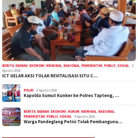
BERITA
,
DAERAH
,
EKONOMI
,
KRIMINAL
,
NASIONAL
,
PEMERINTAH
,
PUBLIC
,
SOSIAL
8
Agustus 2026
ICT GELAR AKSI TOLAK REVITALISASI SITU C…
POLRI
8 Agustus 2026
Kapolda Sumut Kunker ke Polres Tapteng, …
BERITA
,
DAERAH
,
EKONOMI
,
HUKUM
,
KRIMINAL
,
NASIONAL
,
PEMERINTAH
,
PUBLIC
,
SOSIAL
8 Agustus 2026
Warga Pandeglang Petisi Tolak Pembanguna…