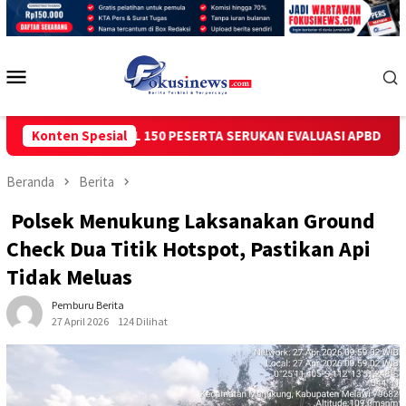
Loncat
ke
konten
Menu
Mobile
TU CIKEDAL 150 PESERTA SERUKAN EVALUASI APBD Rp9,49 MILIAR
Konten Spesial
Beranda
Berita
‎ Polsek Menukung Laksanakan Ground
Check Dua Titik Hotspot, Pastikan Api
Tidak Meluas
Pemburu Berita
27 April 2026
124 Dilihat