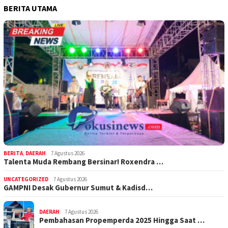
BERITA UTAMA
BERITA
,
DAERAH
7 Agustus 2026
Talenta Muda Rembang Bersinar! Roxendra …
UNCATEGORIZED
7 Agustus 2026
GAMPNI Desak Gubernur Sumut & Kadisd…
DAERAH
7 Agustus 2026
Pembahasan Propemperda 2025 Hingga Saat …