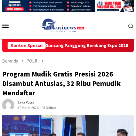
Loncat
ke
konten
Menu
Mobile
xendra Band Guncang Panggung Rembang Expo 2026
Konten Spesial
GAMP
Beranda
POLRI
Program Mudik Gratis Presisi 2026
Disambut Antusias, 32 Ribu Pemudik
Mendaftar
Jaya Putra
17 Maret 2026
93 Dilihat