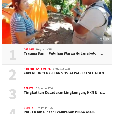
1
DAERAH
6 Agustus 2026
Trauma Banjir Puluhan Warga Hutanabolon …
2
PEMRINTAH
,
SOSIAL
6 Agustus 2026
KKN 48 UNCEN GELAR SOSIALISASI KESEHATAN…
3
BERITA
6 Agustus 2026
Tingkatkan Kesadaran Lingkungan, KKN Unc…
4
BERITA
6 Agustus 2026
RKB TK bina insani kelurahan rimba asam …