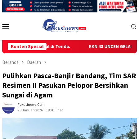
Loncat
ke
konten
Menu
Mobile
lih Tinggal di Tenda.
Konten Spesial
KKN 48 UNCEN GELAR SOSIALISAS
Beranda
Daerah
Pulihkan Pasca-Banjir Bandang, Tim SAR
Resimen II Pasukan Pelopor Bersihkan
Sungai di Agam
Fokusinews.com
28 Januari 2026
180 Dilihat