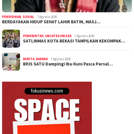
PENDIDIKAN
,
SOSIAL
7 Agustus 2026
BERDAYAKAN HIDUP SEHAT LAHIR BATIN, MASJ…
PEMERINTAH
,
UNCATEGORIZED
7 Agustus 2026
SATLINMAS KOTA BEKASI TAMPILKAN KEKOMPAK…
BERITA
,
DAERAH
7 Agustus 2026
BPJS SATU Dampingi Ibu Kuni Pasca Persal…