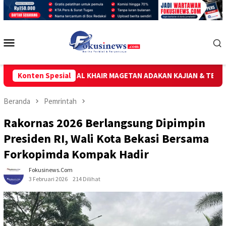
Loncat
ke
konten
Menu
Mobile
N, MASJID AL KHAIR MAGETAN ADAKAN KAJIAN & TERAPI RUQYAH S
Konten Spesial
Beranda
Pemrintah
Rakornas 2026 Berlangsung Dipimpin
Presiden RI, Wali Kota Bekasi Bersama
Forkopimda Kompak Hadir
Fokusinews.com
3 Februari 2026
214 Dilihat