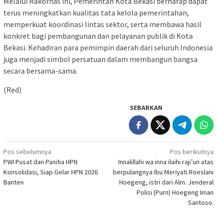
Melalui Rakornas ini, Pemerintah Kota Bekasi berharap dapat
terus meningkatkan kualitas tata kelola pemerintahan,
memperkuat koordinasi lintas sektor, serta membawa hasil
konkret bagi pembangunan dan pelayanan publik di Kota
Bekasi. Kehadiran para pemimpin daerah dari seluruh Indonesia
juga menjadi simbol persatuan dalam membangun bangsa
secara bersama-sama.
(Red)
SEBARKAN
Navigasi
Pos sebelumnya
Pos berikutnya
PWI Pusat dan Panitia HPN
Innalillahi wa inna ilaihi raji’un atas
pos
Konsolidasi, Siap Gelar HPN 2026
berpulangnya Ibu Meriyati Roeslani
Banten
Hoegeng, istri dari Alm. Jenderal
Polisi (Purn) Hoegeng Iman
Santoso.