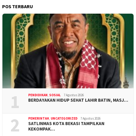
POS TERBARU
1
PENDIDIKAN
,
SOSIAL
7 Agustus 2026
BERDAYAKAN HIDUP SEHAT LAHIR BATIN, MASJ…
2
PEMERINTAH
,
UNCATEGORIZED
7 Agustus 2026
SATLINMAS KOTA BEKASI TAMPILKAN
KEKOMPAK…