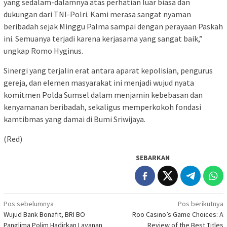
yang sedalam-dalamnya atas perhatian luar biasa dan
dukungan dari TNI-Polri. Kami merasa sangat nyaman
beribadah sejak Minggu Palma sampai dengan perayaan Paskah
ini. Semuanya terjadi karena kerjasama yang sangat baik,”
ungkap Romo Hyginus.
​Sinergi yang terjalin erat antara aparat kepolisian, pengurus
gereja, dan elemen masyarakat ini menjadi wujud nyata
komitmen Polda Sumsel dalam menjamin kebebasan dan
kenyamanan beribadah, sekaligus memperkokoh fondasi
kamtibmas yang damai di Bumi Sriwijaya.
(Red)
SEBARKAN
Navigasi
Pos sebelumnya
Pos berikutnya
Wujud Bank Bonafit, BRI BO
Roo Casino’s Game Choices: A
pos
Panglima Polim Hadirkan Layanan
Review of the Best Titles