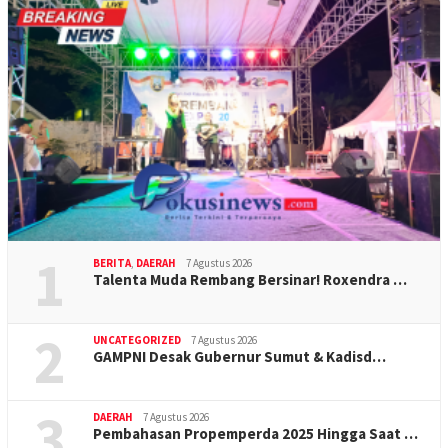
1
BERITA
,
DAERAH
7 Agustus 2026
Talenta Muda Rembang Bersinar! Roxendra …
2
UNCATEGORIZED
7 Agustus 2026
GAMPNI Desak Gubernur Sumut & Kadisd…
3
DAERAH
7 Agustus 2026
Pembahasan Propemperda 2025 Hingga Saat …