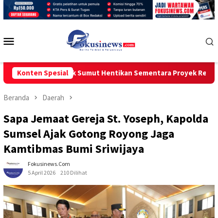
Loncat
ke
konten
Menu
Mobile
Kadisdik Sumut Hentikan Sementara Proyek Revitalisasi SMAN Un
Konten Spesial
Beranda
Daerah
Sapa Jemaat Gereja St. Yoseph, Kapolda
Sumsel Ajak Gotong Royong Jaga
Kamtibmas Bumi Sriwijaya
Fokusinews.com
5 April 2026
210 Dilihat