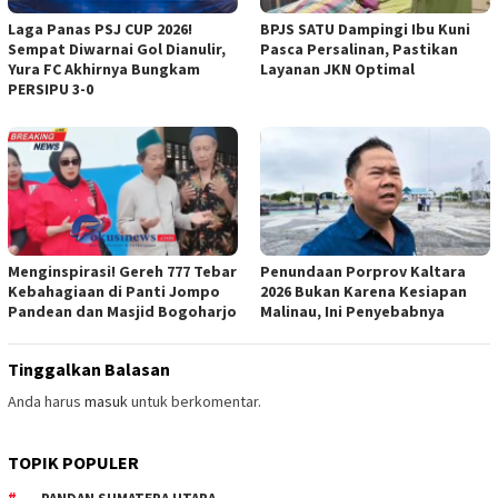
Laga Panas PSJ CUP 2026!
BPJS SATU Dampingi Ibu Kuni
Sempat Diwarnai Gol Dianulir,
Pasca Persalinan, Pastikan
Yura FC Akhirnya Bungkam
Layanan JKN Optimal
PERSIPU 3-0
Menginspirasi! Gereh 777 Tebar
Penundaan Porprov Kaltara
Kebahagiaan di Panti Jompo
2026 Bukan Karena Kesiapan
Pandean dan Masjid Bogoharjo
Malinau, Ini Penyebabnya
Tinggalkan Balasan
Anda harus
masuk
untuk berkomentar.
TOPIK POPULER