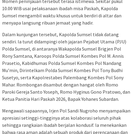
​Momen peninjauan tersebut terasa istimewa. Sekitar pukul
10.00 WIB usai pelaksanaan ibadah misa Paskah, Kapolda
Sumsel mengambil waktu khusus untuk berdiri di altar dan
menyapa langsung ribuan jemaat yang hadir.
​Dalam kunjungan tersebut, Kapolda Sumsel tidak datang
sendiri. Ia turut didampingi oleh jajaran Pejabat Utama (PJU)
Polda Sumsel, di antaranya Wakapolda Sumsel Brigjen Pol
Rony Samtana, Karoops Polda Sumsel Kombes Pol M. Annis
Prasetio, Kabidhumas Polda Sumsel Kombes Pol Nandang
Mu’min, Dirintelkam Polda Sumsel Kombes Pol Tony Budhi
Susetyo, serta Kapolrestabes Palembang Kombes Pol Sony
Mahar. Rombongan disambut dengan hangat oleh Romo
Paroki Gereja Santo Yoseph, Romo Hyginus Gono Pratowo, dan
Ketua Panitia Hari Paskah 2026, Bapak Yohanes Subardan.
​Mengawali sapaannya, Irjen Pol Sandi Nugroho menyampaikan
apresiasi setinggi-tingginya atas kolaborasi seluruh pihak
sehingga rangkaian ibadah berjalan kondusif. Ia menekankan
bahwa rasa aman adalah sebuah produk dari perencanaan dan