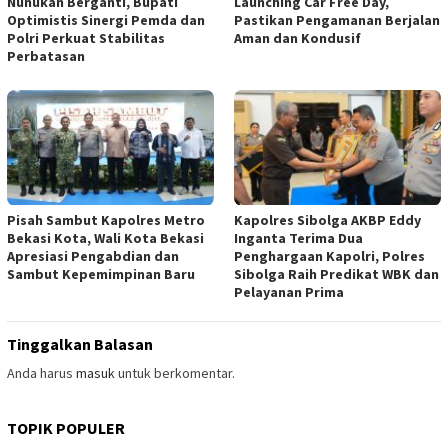
Nunukan Berganti, Bupati
Launching Car Free Day,
Optimistis Sinergi Pemda dan
Pastikan Pengamanan Berjalan
Polri Perkuat Stabilitas
Aman dan Kondusif
Perbatasan
Pisah Sambut Kapolres Metro
Kapolres Sibolga AKBP Eddy
Bekasi Kota, Wali Kota Bekasi
Inganta Terima Dua
Apresiasi Pengabdian dan
Penghargaan Kapolri, Polres
Sambut Kepemimpinan Baru
Sibolga Raih Predikat WBK dan
Pelayanan Prima
Tinggalkan Balasan
Anda harus
masuk
untuk berkomentar.
TOPIK POPULER