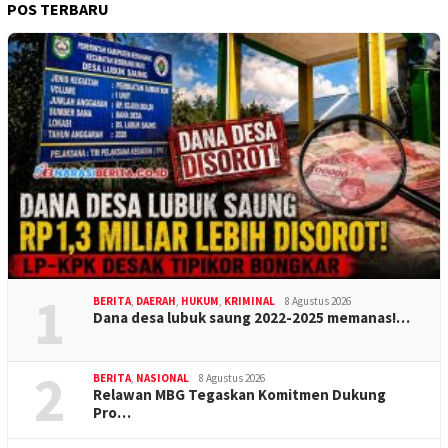
POS TERBARU
1
BERITA
,
DAERAH
,
HUKUM
,
KRIMINAL
8 Agustus 2026
Dana desa lubuk saung 2022-2025 memanas!…
2
BERITA
,
NASIONAL
8 Agustus 2026
Relawan MBG Tegaskan Komitmen Dukung
Pro…