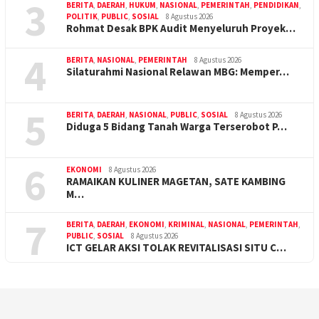
3
BERITA
,
DAERAH
,
HUKUM
,
NASIONAL
,
PEMERINTAH
,
PENDIDIKAN
,
POLITIK
,
PUBLIC
,
SOSIAL
8 Agustus 2026
Rohmat Desak BPK Audit Menyeluruh Proyek…
4
BERITA
,
NASIONAL
,
PEMERINTAH
8 Agustus 2026
Silaturahmi Nasional Relawan MBG: Memper…
5
BERITA
,
DAERAH
,
NASIONAL
,
PUBLIC
,
SOSIAL
8 Agustus 2026
Diduga 5 Bidang Tanah Warga Terserobot P…
6
EKONOMI
8 Agustus 2026
RAMAIKAN KULINER MAGETAN, SATE KAMBING
M…
7
BERITA
,
DAERAH
,
EKONOMI
,
KRIMINAL
,
NASIONAL
,
PEMERINTAH
,
PUBLIC
,
SOSIAL
8 Agustus 2026
ICT GELAR AKSI TOLAK REVITALISASI SITU C…