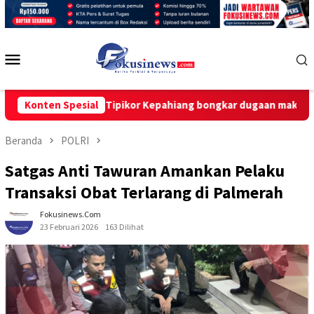
Loncat
ke
konten
Menu
Mobile
kpk desak Tipikor Kepahiang bongkar dugaan make-up,”cashback
Konten Spesial
Beranda
POLRI
Satgas Anti Tawuran Amankan Pelaku
Transaksi Obat Terlarang di Palmerah
Fokusinews.com
23 Februari 2026
163 Dilihat