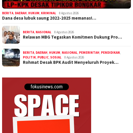
BERITA
,
DAERAH
,
HUKUM
,
KRIMINAL
8 Agustus 2026
Dana desa lubuk saung 2022-2025 memanas!…
BERITA
,
NASIONAL
8 Agustus 2026
Relawan MBG Tegaskan Komitmen Dukung Pro…
BERITA
,
DAERAH
,
HUKUM
,
NASIONAL
,
PEMERINTAH
,
PENDIDIKAN
,
POLITIK
,
PUBLIC
,
SOSIAL
8 Agustus 2026
Rohmat Desak BPK Audit Menyeluruh Proyek…