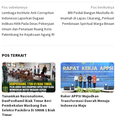
Navigasi
Pos sebelumnya
Pos berikutnya
Lembaga Institute Anti Corruption
BRI Peduli Bangun Musholla Al-
pos
Indonesia Laporkan Dugaan
Imamah di Lapas Cikarang, Perkuat
Indikasi KKN Pada Dinas Pekerjaan
Pembinaan Spiritual Warga Binaan
Umum dan Penataan Ruang Kota
Palembang ke Kejaksaan Agung RI
POS TERKAIT
Tanamkan Nasionalisme,
Raker APPSI Wujudkan
DanPosRamil Biak Timur Beri
Transformasi Daerah Menuju
Pembekalan Wasbang Dan
Indonesia Maju
Seleksi Paskibra Di SMAN 1 Biak
Timur