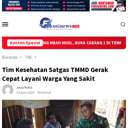
Loncat
ke
konten
Menu
Mobile
SATE KAMBING MBAH MOEL, BUKA CABANG 1 DI TEMPURAN
Konten Spesial
Beranda
TNI
Tim Kesehatan Satgas TMMD Gerak
Cepat Layani Warga Yang Sakit
Jaya Putra
30 April 2026
54 Dilihat