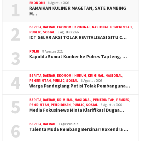
1
EKONOMI
8 Agustus 2026
RAMAIKAN KULINER MAGETAN, SATE KAMBING
M…
2
BERITA
,
DAERAH
,
EKONOMI
,
KRIMINAL
,
NASIONAL
,
PEMERINTAH
,
PUBLIC
,
SOSIAL
8 Agustus 2026
ICT GELAR AKSI TOLAK REVITALISASI SITU C…
3
POLRI
8 Agustus 2026
Kapolda Sumut Kunker ke Polres Tapteng, …
4
BERITA
,
DAERAH
,
EKONOMI
,
HUKUM
,
KRIMINAL
,
NASIONAL
,
PEMERINTAH
,
PUBLIC
,
SOSIAL
8 Agustus 2026
Warga Pandeglang Petisi Tolak Pembanguna…
5
BERITA
,
DAERAH
,
KRIMINAL
,
NASIONAL
,
PEMERINTAH
,
PEMRED
,
PEMRINTAH
,
PENDIDIKAN
,
PUBLIC
,
SOSIAL
8 Agustus 2026
Media Fokusinews Minta Klarifikasi Dugaa…
6
BERITA
,
DAERAH
7 Agustus 2026
Talenta Muda Rembang Bersinar! Roxendra …