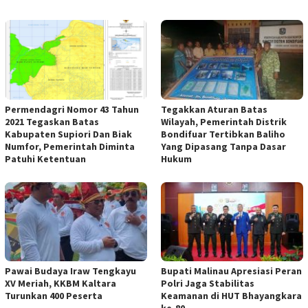
Permendagri Nomor 43 Tahun
Tegakkan Aturan Batas
2021 Tegaskan Batas
Wilayah, Pemerintah Distrik
Kabupaten Supiori Dan Biak
Bondifuar Tertibkan Baliho
Numfor, Pemerintah Diminta
Yang Dipasang Tanpa Dasar
Patuhi Ketentuan
Hukum
Pawai Budaya Iraw Tengkayu
Bupati Malinau Apresiasi Peran
XV Meriah, KKBM Kaltara
Polri Jaga Stabilitas
Turunkan 400 Peserta
Keamanan di HUT Bhayangkara