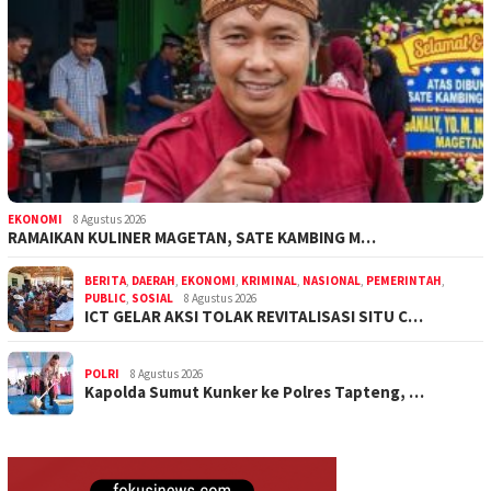
EKONOMI
8 Agustus 2026
RAMAIKAN KULINER MAGETAN, SATE KAMBING M…
BERITA
,
DAERAH
,
EKONOMI
,
KRIMINAL
,
NASIONAL
,
PEMERINTAH
,
PUBLIC
,
SOSIAL
8 Agustus 2026
ICT GELAR AKSI TOLAK REVITALISASI SITU C…
POLRI
8 Agustus 2026
Kapolda Sumut Kunker ke Polres Tapteng, …