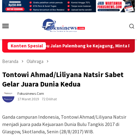
Loncat
ke
konten
Menu
Mobile
rupsi Lampu Jalan Palembang ke Kejagung, Minta Penyidikan Tr
Konten Spesial
Beranda
Olahraga
Tontowi Ahmad/Liliyana Natsir Sabet
Gelar Juara Dunia Kedua
Fokusinews.com
17 Maret 2019
72 Dilihat
Ganda campuran Indonesia, Tontowi Ahmad/Liliyana Natsir
menjadi juara pada Kejuaraan Dunia Bulu Tangkis 2017 di
Glasgow, Skotlandia, Senin (28/8/2017) WIB.