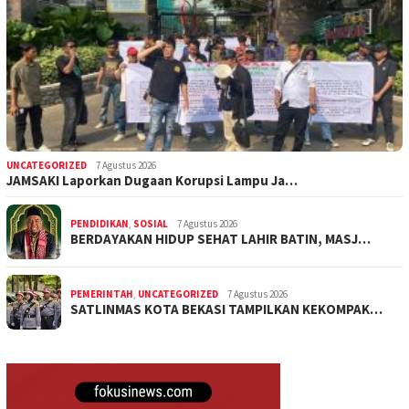
UNCATEGORIZED
7 Agustus 2026
JAMSAKI Laporkan Dugaan Korupsi Lampu Ja…
PENDIDIKAN
,
SOSIAL
7 Agustus 2026
BERDAYAKAN HIDUP SEHAT LAHIR BATIN, MASJ…
PEMERINTAH
,
UNCATEGORIZED
7 Agustus 2026
SATLINMAS KOTA BEKASI TAMPILKAN KEKOMPAK…