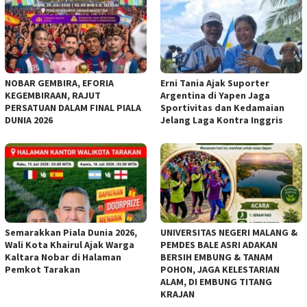
NOBAR GEMBIRA, EFORIA
Erni Tania Ajak Suporter
KEGEMBIRAAN, RAJUT
Argentina di Yapen Jaga
PERSATUAN DALAM FINAL PIALA
Sportivitas dan Kedamaian
DUNIA 2026
Jelang Laga Kontra Inggris
Semarakkan Piala Dunia 2026,
UNIVERSITAS NEGERI MALANG &
Wali Kota Khairul Ajak Warga
PEMDES BALE ASRI ADAKAN
Kaltara Nobar di Halaman
BERSIH EMBUNG & TANAM
Pemkot Tarakan
POHON, JAGA KELESTARIAN
ALAM, DI EMBUNG TITANG
KRAJAN