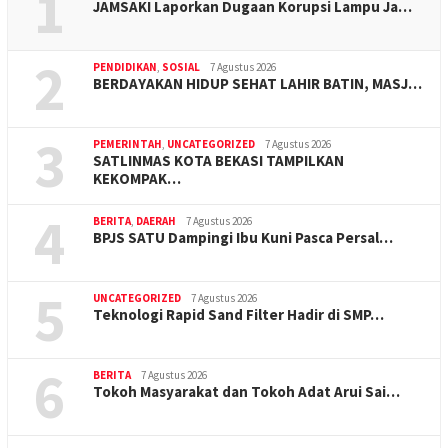
1
JAMSAKI Laporkan Dugaan Korupsi Lampu Ja…
2
PENDIDIKAN
,
SOSIAL
7 Agustus 2026
BERDAYAKAN HIDUP SEHAT LAHIR BATIN, MASJ…
3
PEMERINTAH
,
UNCATEGORIZED
7 Agustus 2026
SATLINMAS KOTA BEKASI TAMPILKAN
KEKOMPAK…
4
BERITA
,
DAERAH
7 Agustus 2026
BPJS SATU Dampingi Ibu Kuni Pasca Persal…
5
UNCATEGORIZED
7 Agustus 2026
Teknologi Rapid Sand Filter Hadir di SMP…
6
BERITA
7 Agustus 2026
Tokoh Masyarakat dan Tokoh Adat Arui Sai…