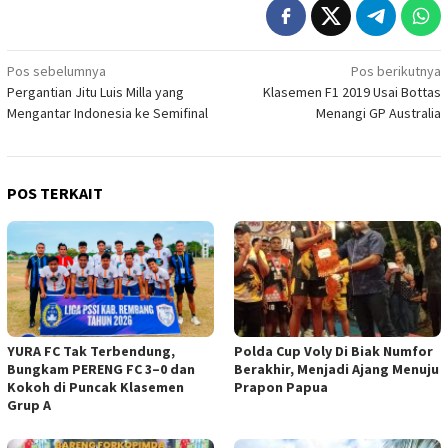
Navigasi
Pos sebelumnya
Pos berikutnya
Pergantian Jitu Luis Milla yang
Klasemen F1 2019 Usai Bottas
pos
Mengantar Indonesia ke Semifinal
Menangi GP Australia
POS TERKAIT
YURA FC Tak Terbendung,
Polda Cup Voly Di Biak Numfor
Bungkam PERENG FC 3–0 dan
Berakhir, Menjadi Ajang Menuju
Kokoh di Puncak Klasemen
Prapon Papua
Grup A