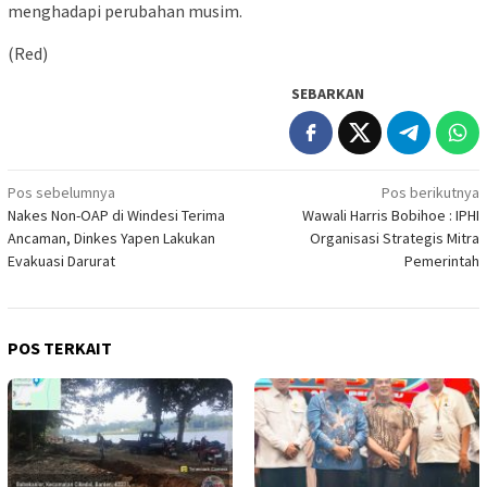
menghadapi perubahan musim.
(Red)
SEBARKAN
Navigasi
Pos sebelumnya
Pos berikutnya
Nakes Non-OAP di Windesi Terima
Wawali Harris Bobihoe : IPHI
pos
Ancaman, Dinkes Yapen Lakukan
Organisasi Strategis Mitra
Evakuasi Darurat
Pemerintah
POS TERKAIT