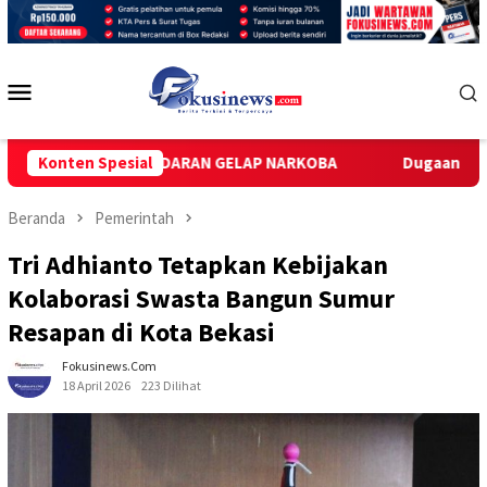
Loncat
ke
konten
Menu
Mobile
PEREDARAN GELAP NARKOBA
Konten Spesial
Dugaan Maladministrasi dan M
Beranda
Pemerintah
Tri Adhianto Tetapkan Kebijakan
Kolaborasi Swasta Bangun Sumur
Resapan di Kota Bekasi
Fokusinews.com
18 April 2026
223 Dilihat