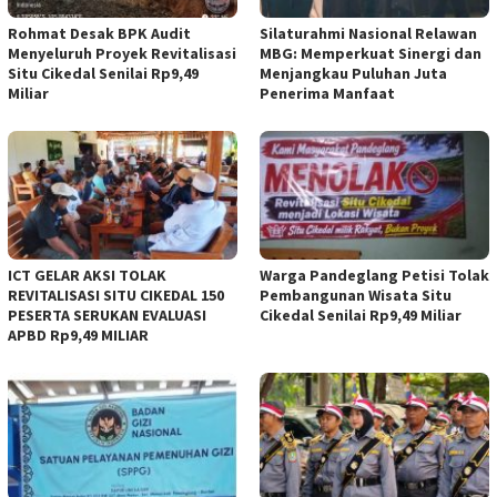
Rohmat Desak BPK Audit
Silaturahmi Nasional Relawan
Menyeluruh Proyek Revitalisasi
MBG: Memperkuat Sinergi dan
Situ Cikedal Senilai Rp9,49
Menjangkau Puluhan Juta
Miliar
Penerima Manfaat
ICT GELAR AKSI TOLAK
Warga Pandeglang Petisi Tolak
REVITALISASI SITU CIKEDAL 150
Pembangunan Wisata Situ
PESERTA SERUKAN EVALUASI
Cikedal Senilai Rp9,49 Miliar
APBD Rp9,49 MILIAR