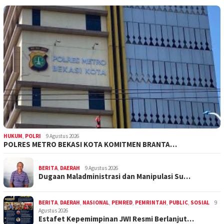
HUKUM
,
POLRI
9 Agustus 2026
POLRES METRO BEKASI KOTA KOMITMEN BRANTA…
BERITA
,
DAERAH
9 Agustus 2026
Dugaan Maladministrasi dan Manipulasi Su…
BERITA
,
DAERAH
,
NASIONAL
,
PEMRED
,
PEMRINTAH
,
PUBLIC
,
SOSIAL
9
Agustus 2026
Estafet Kepemimpinan JWI Resmi Berlanjut…