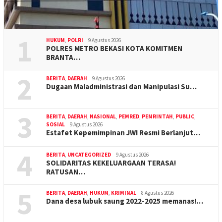
1
HUKUM
,
POLRI
9 Agustus 2026
POLRES METRO BEKASI KOTA KOMITMEN
BRANTA…
2
BERITA
,
DAERAH
9 Agustus 2026
Dugaan Maladministrasi dan Manipulasi Su…
3
BERITA
,
DAERAH
,
NASIONAL
,
PEMRED
,
PEMRINTAH
,
PUBLIC
,
SOSIAL
9 Agustus 2026
Estafet Kepemimpinan JWI Resmi Berlanjut…
4
BERITA
,
UNCATEGORIZED
9 Agustus 2026
SOLIDARITAS KEKELUARGAAN TERASA!
RATUSAN…
5
BERITA
,
DAERAH
,
HUKUM
,
KRIMINAL
8 Agustus 2026
Dana desa lubuk saung 2022-2025 memanas!…