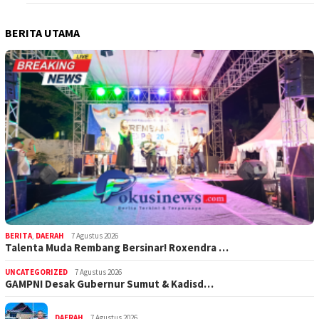
BERITA UTAMA
BERITA
,
DAERAH
7 Agustus 2026
Talenta Muda Rembang Bersinar! Roxendra …
UNCATEGORIZED
7 Agustus 2026
GAMPNI Desak Gubernur Sumut & Kadisd…
DAERAH
7 Agustus 2026