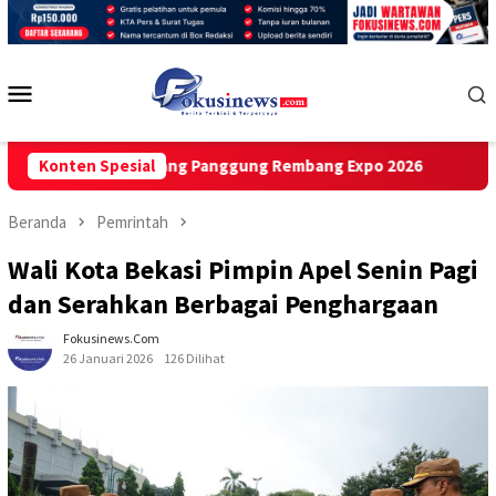
Loncat
ke
konten
Menu
Mobile
and Guncang Panggung Rembang Expo 2026
Konten Spesial
GAMPNI Desak 
Beranda
Pemrintah
Wali Kota Bekasi Pimpin Apel Senin Pagi
dan Serahkan Berbagai Penghargaan
Fokusinews.com
26 Januari 2026
126 Dilihat