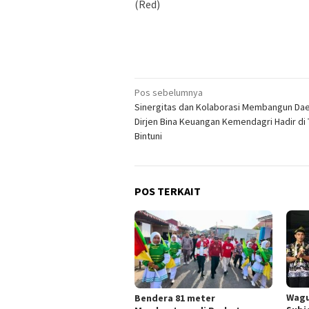
(Red)
Navigasi
Pos sebelumnya
Sinergitas dan Kolaborasi Membangun Dae
pos
Dirjen Bina Keuangan Kemendagri Hadir di 
Bintuni
POS TERKAIT
Wagu
Bendera 81 meter