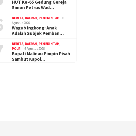
HUT Ke-65 Gedung Gereja
Simon Petrus Wad…
6
BERITA
,
DAERAH
,
PEMERINTAH
6
Agustus 2026
Wagub Ingkong: Anak
Adalah Subjek Pemban…
7
BERITA
,
DAERAH
,
PEMERINTAH
,
POLRI
6 Agustus 2026
Bupati Malinau Pimpin Pisah
Sambut Kapol…