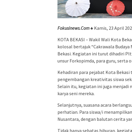
Fokusinews.Com
♠ Kamis, 23 April 20
KOTA BEKASI – Wakil Wali Kota Bekas
kolosal bertajuk “Cakrawala Budaya
Bekasi. Kegiatan ini turut dihadiri P
unsur Forkopimda, para guru, serta o
Kehadiran para pejabat Kota Bekasi
pengembangan kreativitas siswa seka
Selain itu, kegiatan ini juga menjadi
karya seni mereka.
Selanjutnya, suasana acara berlang
perhatian. Para siswa/i menampilka
Nusantara, dengan balutan cerita yan
Tidak hanya sebatas hiburan, kegiatan