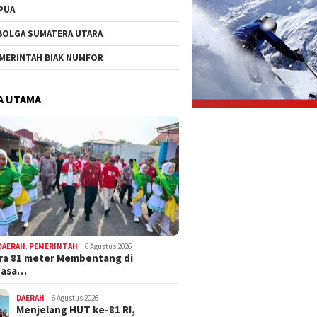
PUA
BOLGA SUMATERA UTARA
MERINTAH BIAK NUMFOR
A UTAMA
DAERAH
,
PEMERINTAH
6 Agustus 2026
ra 81 meter Membentang di
tasa…
DAERAH
6 Agustus 2026
Menjelang HUT ke-81 RI,