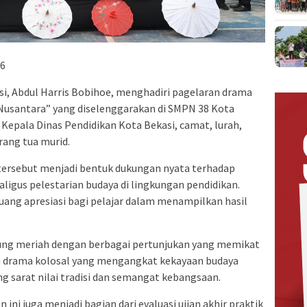
26
i, Abdul Harris Bobihoe, menghadiri pagelaran drama
 Nusantara” yang diselenggarakan di SMPN 38 Kota
lt Kepala Dinas Pendidikan Kota Bekasi, camat, lurah,
rang tua murid.
 tersebut menjadi bentuk dukungan nyata terhadap
ligus pelestarian budaya di lingkungan pendidikan.
 ruang apresiasi bagi pelajar dalam menampilkan hasil
sung meriah dengan berbagai pertunjukan yang memikat
n drama kolosal yang mengangkat kekayaan budaya
g sarat nilai tradisi dan semangat kebangsaan.
 ini juga menjadi bagian dari evaluasi ujian akhir praktik