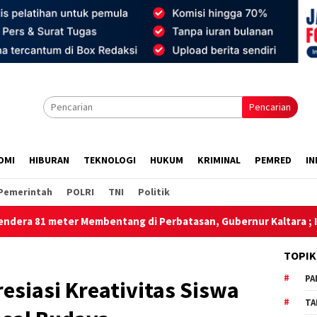
Pencarian
OMI
HIBURAN
TEKNOLOGI
HUKUM
KRIMINAL
PEMRED
IN
Pemerintah
POLRI
TNI
Politik
Membentang di Perbatasan, Gubernur Kaltara ; Ini Beranda Depa
TOPIK
PA
esiasi Kreativitas Siswa
TA