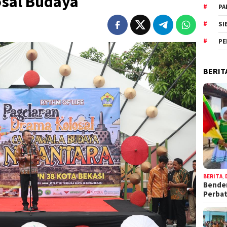
sal Budaya
PA
SI
PE
BERIT
BERITA
,
Bende
Perba