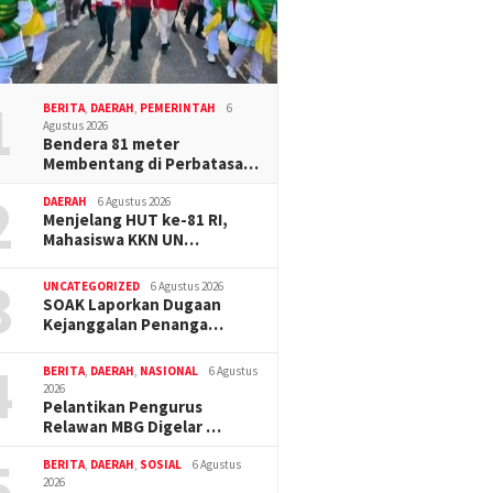
1
BERITA
,
DAERAH
,
PEMERINTAH
6
Agustus 2026
Bendera 81 meter
Membentang di Perbatasa…
2
DAERAH
6 Agustus 2026
Menjelang HUT ke-81 RI,
Mahasiswa KKN UN…
3
UNCATEGORIZED
6 Agustus 2026
SOAK Laporkan Dugaan
Kejanggalan Penanga…
4
BERITA
,
DAERAH
,
NASIONAL
6 Agustus
2026
Pelantikan Pengurus
Relawan MBG Digelar …
5
BERITA
,
DAERAH
,
SOSIAL
6 Agustus
2026