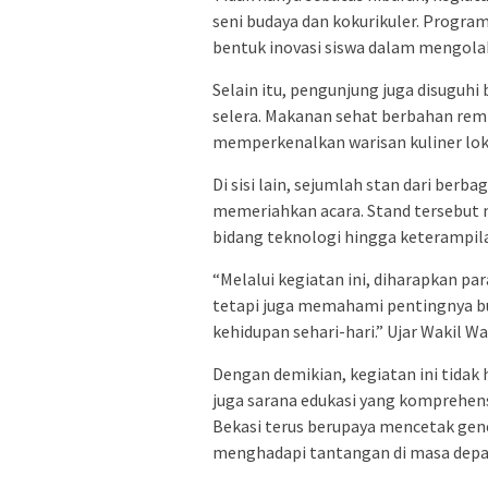
seni budaya dan kokurikuler. Progra
bentuk inovasi siswa dalam mengolah
Selain itu, pengunjung juga disugu
selera. Makanan sehat berbahan rempa
memperkenalkan warisan kuliner lok
Di sisi lain, sejumlah stan dari ber
memeriahkan acara. Stand tersebut m
bidang teknologi hingga keterampilan
“Melalui kegiatan ini, diharapkan 
tetapi juga memahami pentingnya bu
kehidupan sehari-hari.” Ujar Wakil Wa
Dengan demikian, kegiatan ini tidak 
juga sarana edukasi yang komprehens
Bekasi terus berupaya mencetak gener
menghadapi tantangan di masa depa