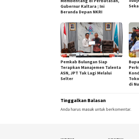
Subj
Membentang di Perbatasan,
Seka
Gubernur Kaltara ; Ini
Beranda Depan NKRI
Pemkab Bulungan Siap
Bupa
Terapkan Manajemen Talenta
Perk
ASN, JPT Tak Lagi Melalui
Kond
Selter
Toko
di N
Tinggalkan Balasan
Anda harus
masuk
untuk berkomentar.