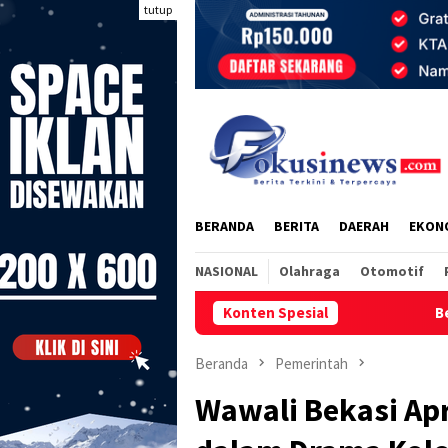
Loncat
tutup
ke
konten
BERANDA
BERITA
DAERAH
EKON
NASIONAL
Olahraga
Otomotif
Konten Spesial
Bendera 81 meter 
Beranda
Pemerintah
Wawali Bekasi Apr