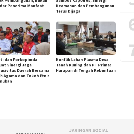
ek Pembangunan, Bukan
Sambut Kapolres, Sinergi
dar Penerima Manfaat
Keamanan dan Pembangunan
Terus Dijaga
ti dan Forkopimda
Konflik Lahan Plasma Desa
uat Sinergi Jaga
Tanah Kuning dan PT Prima:
usivitas Daerah Bersama
Harapan di Tengah Kebuntuan
h Agama dan Tokoh Etnis
unukan
JARINGAN SOCIAL