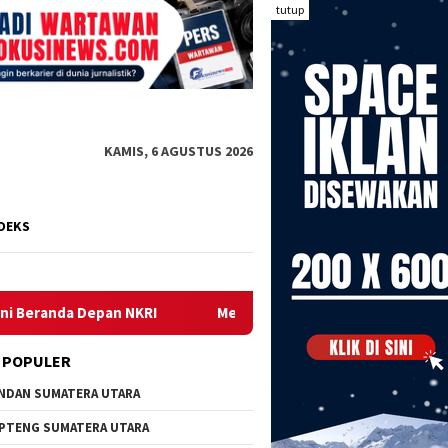
tutup
KAMIS, 6 AGUSTUS 2026
DEKS
n NKRI
Menjelang HUT ke-81 RI, Mahasiswa KKN UNCEN d
 POPULER
NDAN SUMATERA UTARA
PTENG SUMATERA UTARA