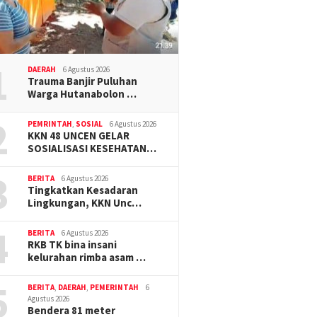
1
DAERAH
6 Agustus 2026
Trauma Banjir Puluhan
Warga Hutanabolon …
2
PEMRINTAH
,
SOSIAL
6 Agustus 2026
KKN 48 UNCEN GELAR
SOSIALISASI KESEHATAN…
3
BERITA
6 Agustus 2026
Tingkatkan Kesadaran
Lingkungan, KKN Unc…
4
BERITA
6 Agustus 2026
RKB TK bina insani
kelurahan rimba asam …
5
BERITA
,
DAERAH
,
PEMERINTAH
6
Agustus 2026
Bendera 81 meter