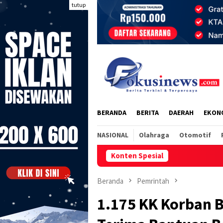
Loncat
tutup
ke
konten
BERANDA
BERITA
DAERAH
EKON
NASIONAL
Olahraga
Otomotif
Konten Spesial
Trauma Banji
Beranda
Pemrintah
1.175 KK Korban 