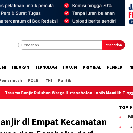
Pencarian
OMI
HIBURAN
TEKNOLOGI
HUKUM
KRIMINAL
PEMRED
IN
Pemerintah
POLRI
TNI
Politik
r Puluhan Warga Hutanabolon Lebih Memilih Tinggal di Tenda.
TOPIK
PA
Banjir di Empat Kecamatan
TA