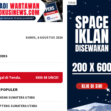
tutup
KAMIS, 6 AGUSTUS 2026
DEKS
KKN 48 UNCEN GELAR SOSIALISASI KESEHATAN DI KAMPUN
 POPULER
NDAN SUMATERA UTARA
PTENG SUMATERA UTARA