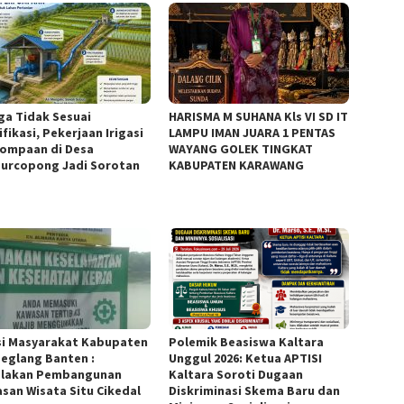
ga Tidak Sesuai
HARISMA M SUHANA Kls VI SD IT
fikasi, Pekerjaan Irigasi
LAMPU IMAN JUARA 1 PENTAS
ompaan di Desa
WAYANG GOLEK TINGKAT
urcopong Jadi Sorotan
KABUPATEN KARAWANG
si Masyarakat Kabupaten
Polemik Beasiswa Kaltara
eglang Banten :
Unggul 2026: Ketua APTISI
lakan Pembangunan
Kaltara Soroti Dugaan
san Wisata Situ Cikedal
Diskriminasi Skema Baru dan