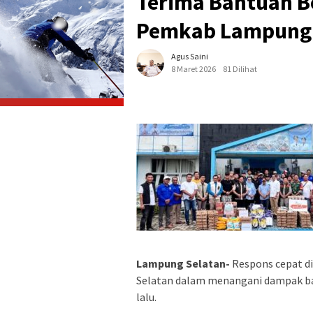
Terima Bantuan B
Pemkab Lampung 
Agus Saini
8 Maret 2026
81 Dilihat
Lampung Selatan-
Respons cepat d
Selatan dalam menangani dampak ba
lalu.