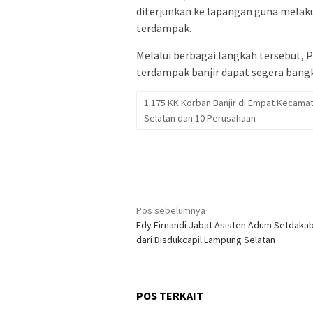
diterjunkan ke lapangan guna melak
terdampak.
Melalui berbagai langkah tersebut,
terdampak banjir dapat segera bangk
1.175 KK Korban Banjir di Empat Kecam
Selatan dan 10 Perusahaan
Navigasi
Pos sebelumnya
Edy Firnandi Jabat Asisten Adum Setdaka
pos
dari Disdukcapil Lampung Selatan
POS TERKAIT