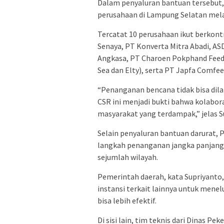
Dalam penyaluran bantuan tersebut
perusahaan di Lampung Selatan melal
Tercatat 10 perusahaan ikut berkont
Senaya, PT Konverta Mitra Abadi, A
Angkasa, PT Charoen Pokphand Feedm
Sea dan Elty), serta PT Japfa Comfee
“Penanganan bencana tidak bisa dila
CSR ini menjadi bukti bahwa kolabo
masyarakat yang terdampak,” jelas S
Selain penyaluran bantuan darurat,
langkah penanganan jangka panjang u
sejumlah wilayah.
Pemerintah daerah, kata Supriyanto,
instansi terkait lainnya untuk menel
bisa lebih efektif.
Di sisi lain, tim teknis dari Dinas P