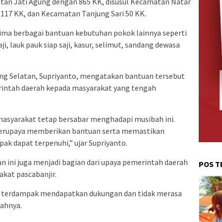
tan Jati Agung dengan 865 KK, disusul Kecamatan Natar
117 KK, dan Kecamatan Tanjung Sari 50 KK.
rima berbagai bantuan kebutuhan pokok lainnya seperti
aji, lauk pauk siap saji, kasur, selimut, sandang dewasa
ng Selatan, Supriyanto, mengatakan bantuan tersebut
intah daerah kepada masyarakat yang tengah
asyarakat tetap bersabar menghadapi musibah ini.
 berupaya memberikan bantuan serta memastikan
k dapat terpenuhi,” ujar Supriyanto.
 ini juga menjadi bagian dari upaya pemerintah daerah
POS T
kat pascabanjir.
 terdampak mendapatkan dukungan dan tidak merasa
bahnya.