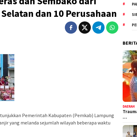
eras dan Sembako dari
PA
Selatan dan 10 Perusahaan
SI
PE
BERIT
DAERAH
Trauma
itunjukkan Pemerintah Kabupaten (Pemkab) Lampung
…
njir yang melanda sejumlah wilayah beberapa waktu