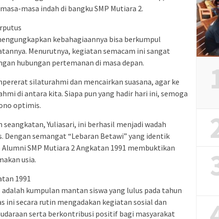
asa-masa indah di bangku SMP Mutiara 2.
rputus
, mengungkapkan kebahagiaannya bisa berkumpul
tannya. Menurutnya, kegiatan semacam ini sangat
ngan hubungan pertemanan di masa depan.
mpererat silaturahmi dan mencairkan suasana, agar ke
ahmi di antara kita. Siapa pun yang hadir hari ini, semoga
Yono optimis.
seangkatan, Yuliasari, ini berhasil menjadi wadah
as. Dengan semangat “Lebaran Betawi” yang identik
 Alumni SMP Mutiara 2 Angkatan 1991 membuktikan
makan usia.
atan 1991
 adalah kumpulan mantan siswa yang lulus pada tahun
s ini secara rutin mengadakan kegiatan sosial dan
udaraan serta berkontribusi positif bagi masyarakat