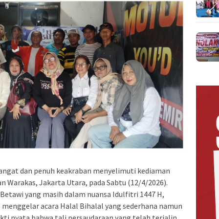
angat dan penuh keakraban menyelimuti kediaman
san Warakas, Jakarta Utara, pada Sabtu (12/4/2026).
tawi yang masih dalam nuansa Idulfitri 1447 H,
 menggelar acara Halal Bihalal yang sederhana namun
kti nyata bahwa tali persaudaraan yang telah terjalin