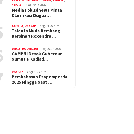
PEMRINTAH
,
PENDIDIKAN
,
PUBLIC
,
SOSIAL
8 Agustus 2026
Media Fokusinews Minta
Klarifikasi Dugaa…
5
BERITA
,
DAERAH
7 Agustus 2026
Talenta Muda Rembang
Bersinar! Roxendra …
6
UNCATEGORIZED
7 Agustus 2026
GAMPNI Desak Gubernur
Sumut & Kadisd…
7
DAERAH
7 Agustus 2026
Pembahasan Propemperda
2025 Hingga Saat …