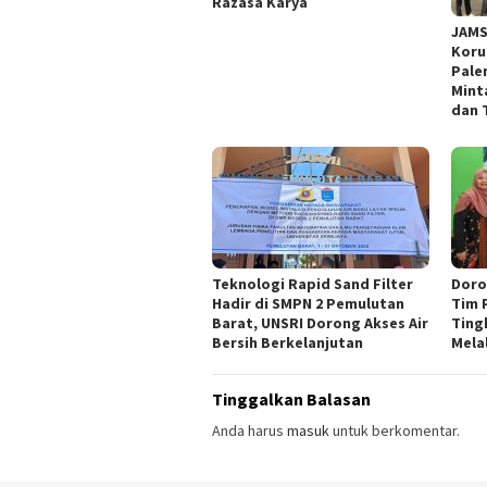
Razasa Karya
JAMS
Koru
Pale
Mint
dan 
Teknologi Rapid Sand Filter
Doro
Hadir di SMPN 2 Pemulutan
Tim 
Barat, UNSRI Dorong Akses Air
Ting
Bersih Berkelanjutan
Melal
Tinggalkan Balasan
Anda harus
masuk
untuk berkomentar.