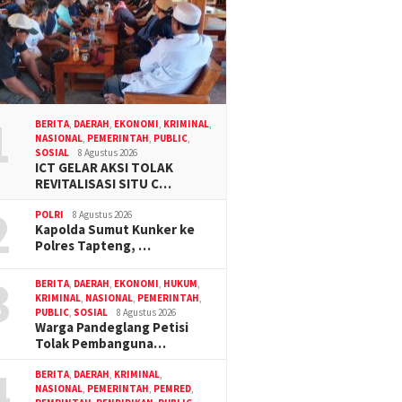
1
BERITA
,
DAERAH
,
EKONOMI
,
KRIMINAL
,
NASIONAL
,
PEMERINTAH
,
PUBLIC
,
SOSIAL
8 Agustus 2026
ICT GELAR AKSI TOLAK
REVITALISASI SITU C…
2
POLRI
8 Agustus 2026
Kapolda Sumut Kunker ke
Polres Tapteng, …
3
BERITA
,
DAERAH
,
EKONOMI
,
HUKUM
,
KRIMINAL
,
NASIONAL
,
PEMERINTAH
,
PUBLIC
,
SOSIAL
8 Agustus 2026
Warga Pandeglang Petisi
Tolak Pembanguna…
4
BERITA
,
DAERAH
,
KRIMINAL
,
NASIONAL
,
PEMERINTAH
,
PEMRED
,