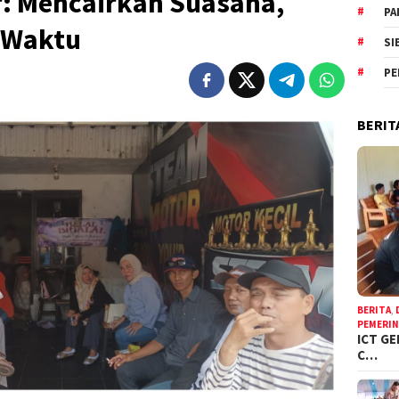
r: Mencairkan Suasana,
PA
 Waktu
SI
PE
BERIT
BERITA
,
PEMERI
ICT GE
C…