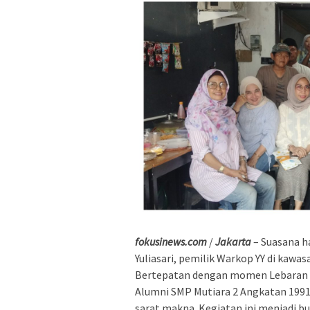
fokusinews.com
/
Jakarta
– Suasana h
Yuliasari, pemilik Warkop YY di kawa
Bertepatan dengan momen Lebaran Be
Alumni SMP Mutiara 2 Angkatan 1991
sarat makna. Kegiatan ini menjadi bu