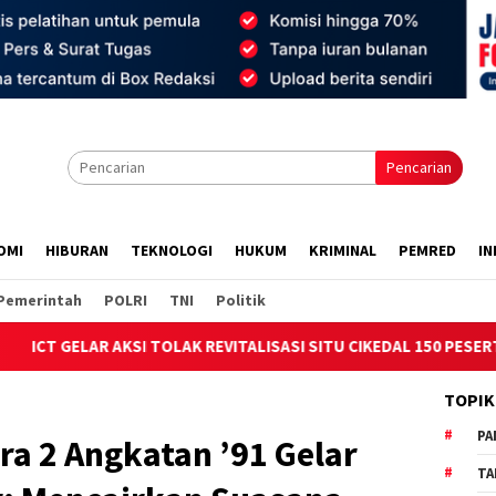
Pencarian
OMI
HIBURAN
TEKNOLOGI
HUKUM
KRIMINAL
PEMRED
IN
Pemerintah
POLRI
TNI
Politik
TOLAK REVITALISASI SITU CIKEDAL 150 PESERTA SERUKAN EVALUAS
TOPIK
PA
a 2 Angkatan ’91 Gelar
TA