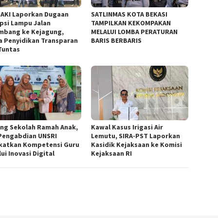
AKI Laporkan Dugaan
SATLINMAS KOTA BEKASI
psi Lampu Jalan
TAMPILKAN KEKOMPAKAN
mbang ke Kejagung,
MELALUI LOMBA PERATURAN
a Penyidikan Transparan
BARIS BERBARIS
Tuntas
ng Sekolah Ramah Anak,
Kawal Kasus Irigasi Air
Pengabdian UNSRI
Lemutu, SIRA-PST Laporkan
katkan Kompetensi Guru
Kasidik Kejaksaan ke Komisi
ui Inovasi Digital
Kejaksaan RI