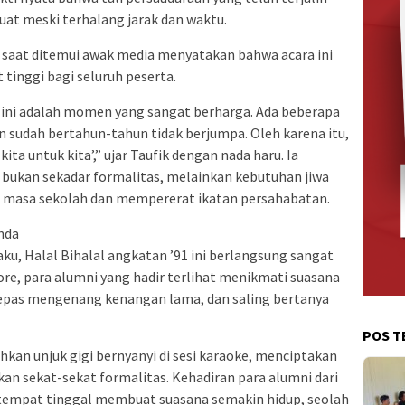
kuat meski terhalang jarak dan waktu.
 saat ditemui awak media menyatakan bahwa acara ini
 tinggi bagi seluruh peserta.
 ini adalah momen yang sangat berharga. Ada beberapa
n sudah bertahun-tahun tidak berjumpa. Oleh karena itu,
ita untuk kita’,” ujar Taufik dengan nada haru. Ia
ukan sekadar formalitas, melainkan kebutuhan jiwa
 masa sekolah dan mempererat ikatan persahabatan.
nda
ku, Halal Bihalal angkatan ’91 ini berlangsung sangat
sore, para alumni yang hadir terlihat menikmati suasana
lepas mengenang kenangan lama, dan saling bertanya
POS T
hkan unjuk gigi bernyanyi di sesi karaoke, menciptakan
an sekat-sekat formalitas. Kehadiran para alumni dari
n tempat tinggal membuat suasana semakin hidup, seolah