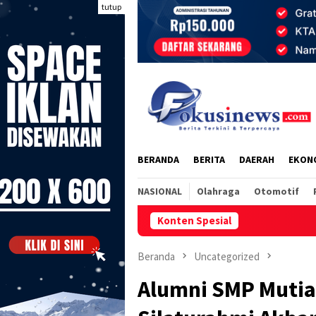
Loncat
tutup
ke
konten
BERANDA
BERITA
DAERAH
EKON
NASIONAL
Olahraga
Otomotif
Konten Spesial
ICT GELAR AKSI 
Beranda
Uncategorized
Alumni SMP Mutiar