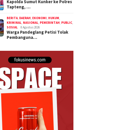
Kapolda Sumut Kunker ke Polres
Tapteng, …
BERITA
,
DAERAH
,
EKONOMI
,
HUKUM
,
KRIMINAL
,
NASIONAL
,
PEMERINTAH
,
PUBLIC
,
SOSIAL
8 Agustus 2026
Warga Pandeglang Petisi Tolak
Pembanguna…