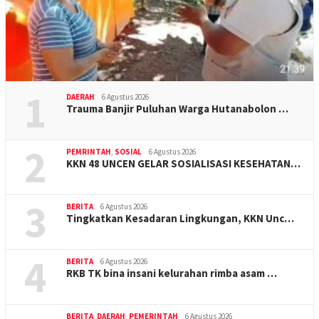
1
DAERAH
6 Agustus 2026
Trauma Banjir Puluhan Warga Hutanabolon …
2
PEMRINTAH
,
SOSIAL
6 Agustus 2026
KKN 48 UNCEN GELAR SOSIALISASI KESEHATAN…
3
BERITA
6 Agustus 2026
Tingkatkan Kesadaran Lingkungan, KKN Unc…
4
BERITA
6 Agustus 2026
RKB TK bina insani kelurahan rimba asam …
BERITA
,
DAERAH
,
PEMERINTAH
6 Agustus 2026