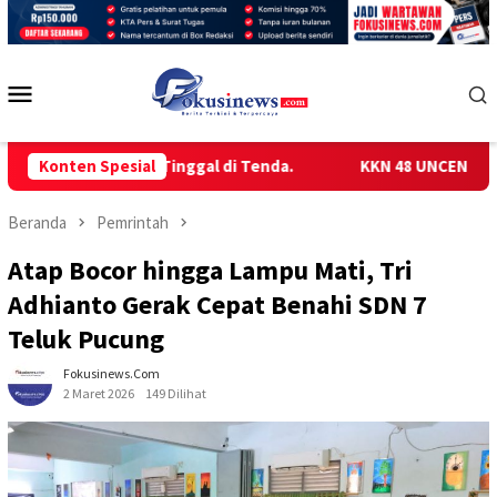
Loncat
ke
konten
Menu
Mobile
Memilih Tinggal di Tenda.
Konten Spesial
KKN 48 UNCEN GELAR SOSIALI
Beranda
Pemrintah
Atap Bocor hingga Lampu Mati, Tri
Adhianto Gerak Cepat Benahi SDN 7
Teluk Pucung
Fokusinews.com
2 Maret 2026
149 Dilihat