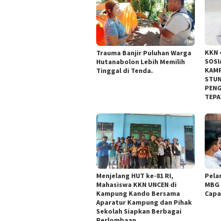
KKN 
Trauma Banjir Puluhan Warga
SOSI
Hutanabolon Lebih Memilih
KAM
Tinggal di Tenda.
STUN
PENG
TEPA
Menjelang HUT ke-81 RI,
Pela
Mahasiswa KKN UNCEN di
MBG 
Kampung Kando Bersama
Capa
Aparatur Kampung dan Pihak
Sekolah Siapkan Berbagai
Perlombaan