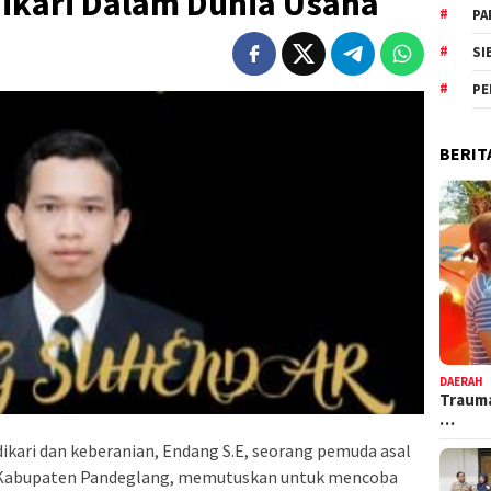
ikari Dalam Dunia Usaha
PA
SI
PE
BERIT
DAERAH
Trauma
…
kari dan keberanian, Endang S.E, seorang pemuda asal
 Kabupaten Pandeglang, memutuskan untuk mencoba