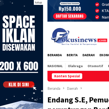
Loncat
tutup
ke
konten
BERANDA
BERITA
DAERAH
EKON
NASIONAL
Olahraga
Otomotif
Konten Spesial
Tr
Beranda
Daerah
Endang S.E, Pemu