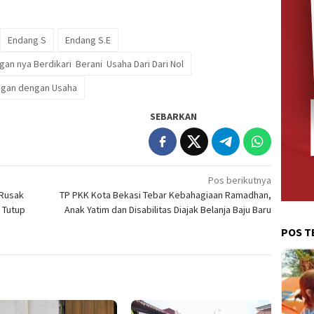
Endang S
Endang S.E
n nya Berdikari Berani Usaha Dari Dari Nol
ngan dengan Usaha
SEBARKAN
Pos berikutnya
 Rusak
TP PKK Kota Bekasi Tebar Kebahagiaan Ramadhan,
 Tutup
Anak Yatim dan Disabilitas Diajak Belanja Baju Baru
POS T