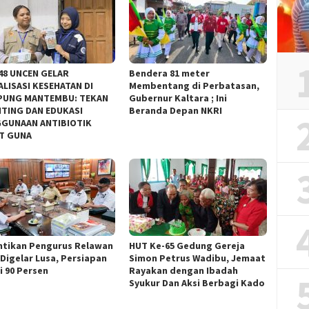
48 UNCEN GELAR
Bendera 81 meter
ALISASI KESEHATAN DI
Membentang di Perbatasan,
PUNG MANTEMBU: TEKAN
Gubernur Kaltara ; Ini
TING DAN EDUKASI
Beranda Depan NKRI
GUNAAN ANTIBIOTIK
T GUNA
ntikan Pengurus Relawan
HUT Ke-65 Gedung Gereja
Digelar Lusa, Persiapan
Simon Petrus Wadibu, Jemaat
i 90 Persen
Rayakan dengan Ibadah
Syukur Dan Aksi Berbagi Kado