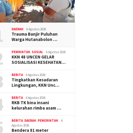
1
DAERAH
6 Agustus 2026
Trauma Banjir Puluhan
Warga Hutanabolon …
2
PEMRINTAH
,
SOSIAL
6 Agustus 2026
KKN 48 UNCEN GELAR
SOSIALISASI KESEHATAN…
3
BERITA
6 Agustus 2026
Tingkatkan Kesadaran
Lingkungan, KKN Unc…
4
BERITA
6 Agustus 2026
RKB TK bina insani
kelurahan rimba asam …
5
BERITA
,
DAERAH
,
PEMERINTAH
6
Agustus 2026
Bendera 81 meter