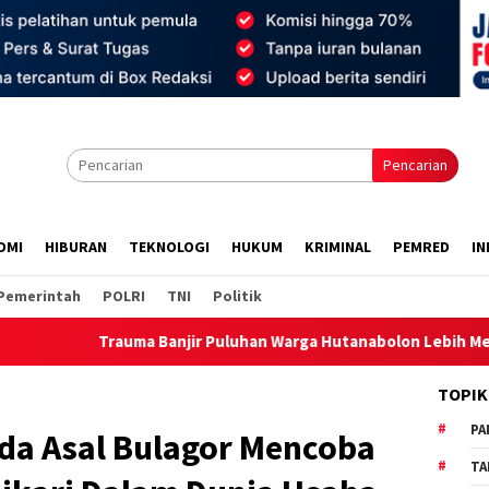
Pencarian
OMI
HIBURAN
TEKNOLOGI
HUKUM
KRIMINAL
PEMRED
IN
Pemerintah
POLRI
TNI
Politik
auma Banjir Puluhan Warga Hutanabolon Lebih Memilih Tinggal d
TOPIK
PA
da Asal Bulagor Mencoba
TA