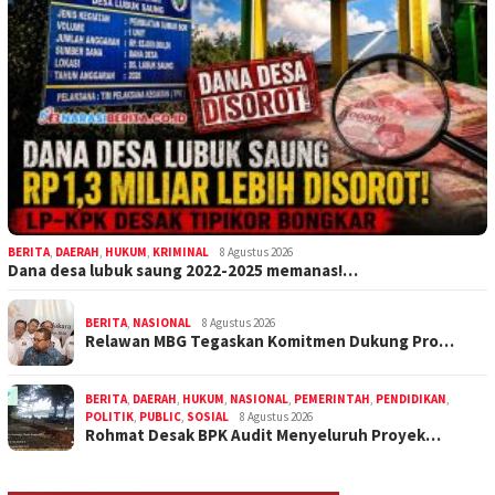
BERITA
,
DAERAH
,
HUKUM
,
KRIMINAL
8 Agustus 2026
Dana desa lubuk saung 2022-2025 memanas!…
BERITA
,
NASIONAL
8 Agustus 2026
Relawan MBG Tegaskan Komitmen Dukung Pro…
BERITA
,
DAERAH
,
HUKUM
,
NASIONAL
,
PEMERINTAH
,
PENDIDIKAN
,
POLITIK
,
PUBLIC
,
SOSIAL
8 Agustus 2026
Rohmat Desak BPK Audit Menyeluruh Proyek…