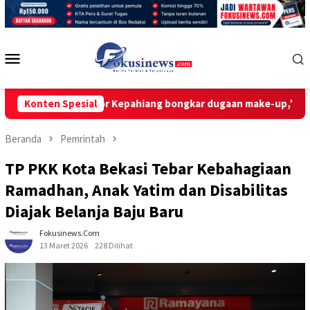
Loncat
ke
konten
Menu
Mobile
sak Tipikor Kepahiang bongkar dugaan make-up,”cashback” dan 
Konten Spesial
Beranda
Pemrintah
TP PKK Kota Bekasi Tebar Kebahagiaan
Ramadhan, Anak Yatim dan Disabilitas
Diajak Belanja Baju Baru
Fokusinews.com
13 Maret 2026
228 Dilihat