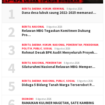
1
BERITA
,
DAERAH
,
HUKUM
,
KRIMINAL
8 Agustus 2026
Dana desa lubuk saung 2022-2025 memanas!…
2
BERITA
,
NASIONAL
8 Agustus 2026
Relawan MBG Tegaskan Komitmen Dukung
Pro…
3
BERITA
,
DAERAH
,
HUKUM
,
NASIONAL
,
PEMERINTAH
,
PENDIDIKAN
,
POLITIK
,
PUBLIC
,
SOSIAL
8 Agustus 2026
Rohmat Desak BPK Audit Menyeluruh Proyek…
4
BERITA
,
NASIONAL
,
PEMERINTAH
8 Agustus 2026
Silaturahmi Nasional Relawan MBG: Memper…
5
BERITA
,
DAERAH
,
NASIONAL
,
PUBLIC
,
SOSIAL
8 Agustus 2026
Diduga 5 Bidang Tanah Warga Terserobot P…
6
EKONOMI
8 Agustus 2026
RAMAIKAN KULINER MAGETAN, SATE KAMBING