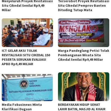
Menyeluruh Proyek Revitalisasi
Terserobot Proyek Revitalisasi
Situ Cikedal Senilai Rp9,49
Situ Cikedal Pemprov Banten
Miliar
Dituding Tutup Mata
ICT GELAR AKSI TOLAK
Warga Pandeglang Petisi Tolak
REVITALISASI SITU CIKEDAL 150
Pembangunan Wisata Situ
PESERTA SERUKAN EVALUASI
Cikedal Senilai Rp9,49 Miliar
APBD Rp9,49 MILIAR
Media Fokusinews Minta
BERDAYAKAN HIDUP SEHAT
Klarifikasi Dugaan
LAHIR BATIN, MASJID AL KHAIR