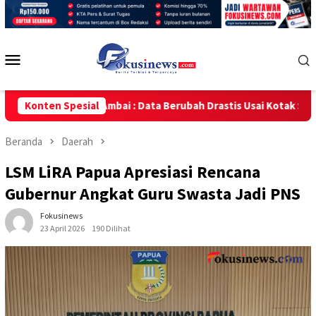
Loncat
ke
konten
Menu
Mobile
ulauan Ambai : Data Berubah Drastis Usai Kotak Suara Dibuka Kemb
Konten Spesial
Beranda
Daerah
LSM LiRA Papua Apresiasi Rencana
Gubernur Angkat Guru Swasta Jadi PNS
Fokusinews
23 April 2026
190 Dilihat