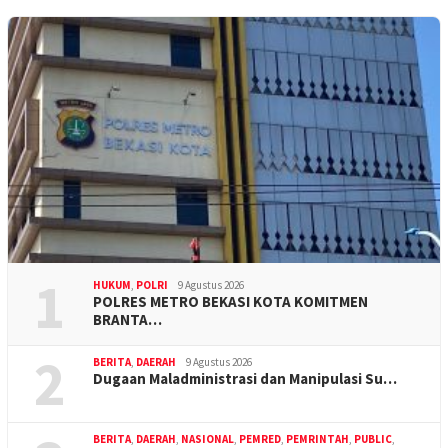
1
HUKUM
,
POLRI
9 Agustus 2026
POLRES METRO BEKASI KOTA KOMITMEN
BRANTA…
2
BERITA
,
DAERAH
9 Agustus 2026
Dugaan Maladministrasi dan Manipulasi Su…
BERITA
,
DAERAH
,
NASIONAL
,
PEMRED
,
PEMRINTAH
,
PUBLIC
,