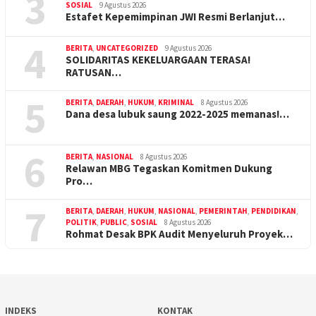
3
SOSIAL
9 Agustus 2026
Estafet Kepemimpinan JWI Resmi Berlanjut…
4
BERITA
,
UNCATEGORIZED
9 Agustus 2026
SOLIDARITAS KEKELUARGAAN TERASA!
RATUSAN…
5
BERITA
,
DAERAH
,
HUKUM
,
KRIMINAL
8 Agustus 2026
Dana desa lubuk saung 2022-2025 memanas!…
6
BERITA
,
NASIONAL
8 Agustus 2026
Relawan MBG Tegaskan Komitmen Dukung
Pro…
7
BERITA
,
DAERAH
,
HUKUM
,
NASIONAL
,
PEMERINTAH
,
PENDIDIKAN
,
POLITIK
,
PUBLIC
,
SOSIAL
8 Agustus 2026
Rohmat Desak BPK Audit Menyeluruh Proyek…
INDEKS
KONTAK