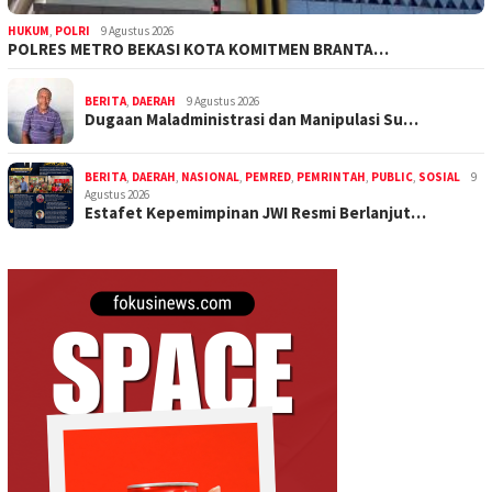
HUKUM
,
POLRI
9 Agustus 2026
POLRES METRO BEKASI KOTA KOMITMEN BRANTA…
BERITA
,
DAERAH
9 Agustus 2026
Dugaan Maladministrasi dan Manipulasi Su…
BERITA
,
DAERAH
,
NASIONAL
,
PEMRED
,
PEMRINTAH
,
PUBLIC
,
SOSIAL
9
Agustus 2026
Estafet Kepemimpinan JWI Resmi Berlanjut…