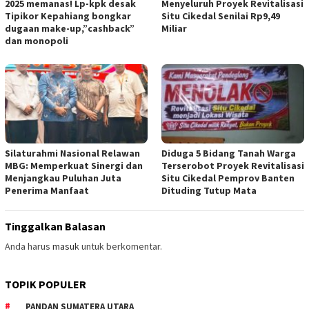
2025 memanas! Lp-kpk desak
Menyeluruh Proyek Revitalisasi
Tipikor Kepahiang bongkar
Situ Cikedal Senilai Rp9,49
dugaan make-up,”cashback”
Miliar
dan monopoli
Silaturahmi Nasional Relawan
Diduga 5 Bidang Tanah Warga
MBG: Memperkuat Sinergi dan
Terserobot Proyek Revitalisasi
Menjangkau Puluhan Juta
Situ Cikedal Pemprov Banten
Penerima Manfaat
Dituding Tutup Mata
Tinggalkan Balasan
Anda harus
masuk
untuk berkomentar.
TOPIK POPULER
PANDAN SUMATERA UTARA