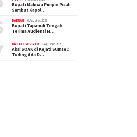
5
Bupati Malinau Pimpin Pisah
Sambut Kapol…
6
DAERAH
6 Agustus 2026
Bupati Tapanuli Tengah
Terima Audiensi M…
7
UNCATEGORIZED
6 Agustus 2026
Aksi SOAK di Kejati Sumsel:
Tuding Ada D…