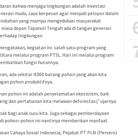
daran bahwa menjaga lingkungan adalah investasi
enerasi muda, saya berpesan agar menjadi pelopor dalam
perubahan yang mampu mengedukasi masyarakat
 masa depan Tapanuli Tengah ada di tangan generasi
terhadap lingkungan.
mengatakan, kegiatan ini salah satu program yang
Utara melalui program PTSL. Hari ini melalui program
embalikan fungsi hutannya.
ran, ada sekitar 4.000 batang pohon yang akan kita
ngan pohon produktifnya.
an pohon ini adalah penyelamatan ekosistem, baik
eng dan pertahanan kita melawan deforestasi,” ujarnya.
mpak bagi anak cucu kita. Juga sebagai pemberdayaan
adi pohon-pohon ini nantinya memberikan manfaat.
asan Cahaya Sosial Indonesia, Pejabat PT PLN (Persero)