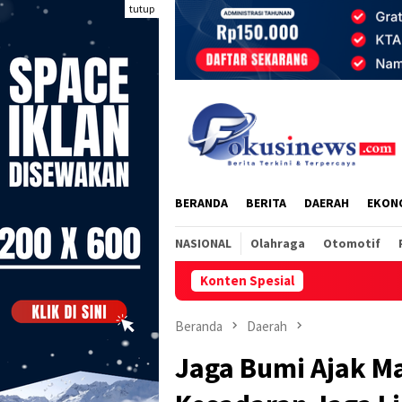
Loncat
tutup
ke
konten
BERANDA
BERITA
DAERAH
EKON
NASIONAL
Olahraga
Otomotif
Konten Spesial
Beranda
Daerah
Jaga Bumi Ajak 