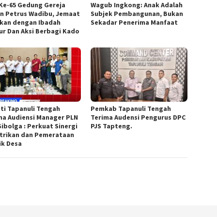
Ke-65 Gedung Gereja
Wagub Ingkong: Anak Adalah
n Petrus Wadibu, Jemaat
Subjek Pembangunan, Bukan
kan dengan Ibadah
Sekadar Penerima Manfaat
ur Dan Aksi Berbagi Kado
ti Tapanuli Tengah
Pemkab Tapanuli Tengah
ma Audiensi Manager PLN
Terima Audensi Pengurus DPC
Sibolga : Perkuat Sinergi
PJS Tapteng.
strikan dan Pemerataan
ik Desa