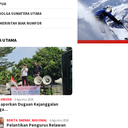
PUA
BOLGA SUMATERA UTARA
MERINTAH BIAK NUMFOR
A UTAMA
GORIZED
6 Agustus 2026
Laporkan Dugaan Kejanggalan
nga…
BERITA
,
DAERAH
,
NASIONAL
6 Agustus 2026
Pelantikan Pengurus Relawan