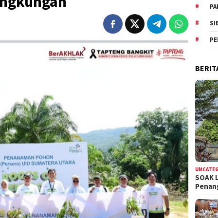
ingkungan
PA
SI
PE
BERIT
UNCATE
SOAK 
Pena