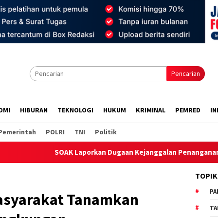
Pencarian
OMI
HIBURAN
TEKNOLOGI
HUKUM
KRIMINAL
PEMRED
IN
Pemerintah
POLRI
TNI
Politik
SOAK Laporkan Dugaan Kejanggalan Penanganan OTT Wakil Bupat
TOPIK
PA
Masyarakat Tanamkan
TA