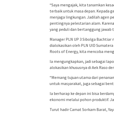
“Saya mengajak, kita tanamkan kesa
terbaik untuk masa depan. Kepada g
menjaga lingkungan. Jadilah agen 
pentingnya pelestarian alam. Karena
yang peduli dan bertanggung jawab 
Manager PLN UP 3 Sibolga Bachtiar 
dialokasikan oleh PLN UID Sumatera 
Roots of Energy, kita mencoba meng
Ia mengungkapkan, jadi sebagai lapo
alokasikan khususnya di Aek Raso de
“Memang tujuan utama dari penanam
untuk masyarakat, juga sebagai bent
Ia berharap ke depan ini bisa berda
ekonomi melalui pohon produktif. J
Turut hadir Camat Sorkam Barat, Yay