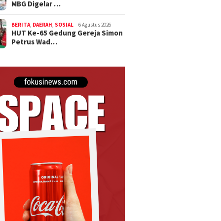
MBG Digelar …
BERITA
,
DAERAH
,
SOSIAL
6 Agustus 2026
HUT Ke-65 Gedung Gereja Simon
Petrus Wad…