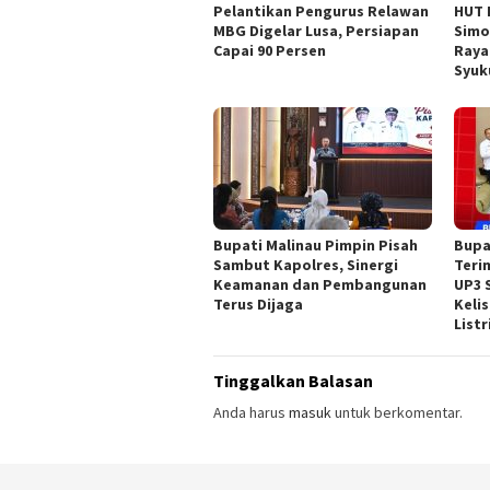
Pelantikan Pengurus Relawan
HUT 
MBG Digelar Lusa, Persiapan
Simo
Capai 90 Persen
Raya
Syuk
Bupati Malinau Pimpin Pisah
Bupa
Sambut Kapolres, Sinergi
Teri
Keamanan dan Pembangunan
UP3 
Terus Dijaga
Keli
Listr
Tinggalkan Balasan
Anda harus
masuk
untuk berkomentar.