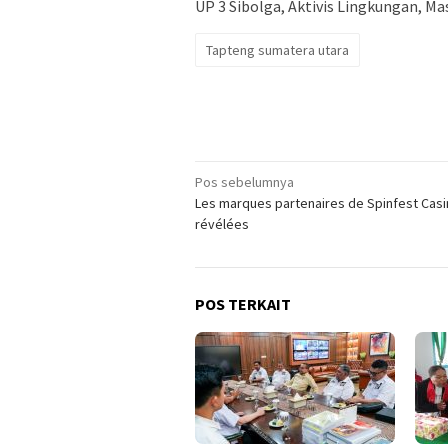
UP 3 Sibolga, Aktivis Lingkungan, M
Tapteng sumatera utara
Navigasi
Pos sebelumnya
Les marques partenaires de Spinfest Cas
pos
révélées
POS TERKAIT