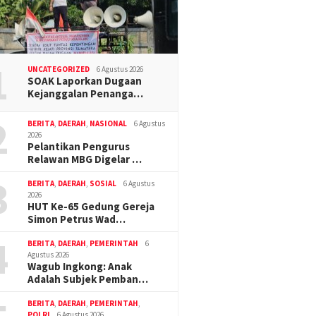
1
UNCATEGORIZED
6 Agustus 2026
SOAK Laporkan Dugaan
Kejanggalan Penanga…
2
BERITA
,
DAERAH
,
NASIONAL
6 Agustus
2026
Pelantikan Pengurus
Relawan MBG Digelar …
3
BERITA
,
DAERAH
,
SOSIAL
6 Agustus
2026
HUT Ke-65 Gedung Gereja
Simon Petrus Wad…
4
BERITA
,
DAERAH
,
PEMERINTAH
6
Agustus 2026
Wagub Ingkong: Anak
Adalah Subjek Pemban…
BERITA
,
DAERAH
,
PEMERINTAH
,
POLRI
6 Agustus 2026