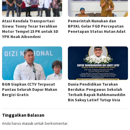
Atasi Kendala Transportasi
Pemerintah Nunukan dan
Siswa: Tonny Tesar Serahkan
BPSKL Gelar FGD Percepatan
Motor Tempel 15 PK untuk SD
Penetapan Status Hutan Adat
YPK Noak Aibondeni
BGN Siapkan CCTV Terpusat
Dunia Pendidikan Tarakan
Pantau Seluruh Dapur Makan
Berduka: Pengawas Sekolah
Bergizi Gratis
Terbaik Bapak Rahkmanuddin
Bin Sakuy Latief Tutup Usia
Tinggalkan Balasan
Anda harus
masuk
untuk berkomentar.