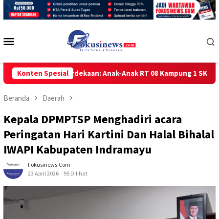
Loncat
ke
konten
Menu
Mobile
rni Kemerdekaan: Anak-Anak RT 08 Kampung 1 SKIP Tarakan Antu
Konten Spesial
Beranda
Daerah
Kepala DPMPTSP Menghadiri acara
Peringatan Hari Kartini Dan Halal Bihalal
IWAPI Kabupaten Indramayu
Fokusinews.com
23 April 2026
95 Dilihat