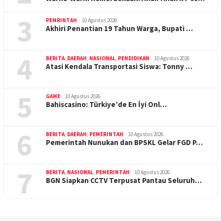
3
PEMRINTAH
10 Agustus 2026
Akhiri Penantian 19 Tahun Warga, Bupati …
4
BERITA
,
DAERAH
,
NASIONAL
,
PENDIDIKAN
10 Agustus 2026
Atasi Kendala Transportasi Siswa: Tonny …
5
GAME
10 Agustus 2026
Bahiscasino: Türkiye’de En İyi Onl…
6
BERITA
,
DAERAH
,
PEMERINTAH
10 Agustus 2026
Pemerintah Nunukan dan BPSKL Gelar FGD P…
7
BERITA
,
NASIONAL
,
PEMERINTAH
10 Agustus 2026
BGN Siapkan CCTV Terpusat Pantau Seluruh…