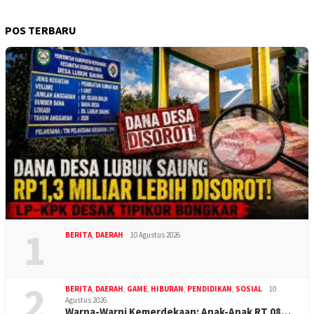
POS TERBARU
1
BERITA
,
DAERAH
10 Agustus 2026
2
BERITA
,
DAERAH
,
GAME
,
HIBURAN
,
PENDIDIKAN
,
SOSIAL
10
Agustus 2026
Warna-Warni Kemerdekaan: Anak-Anak RT 08…