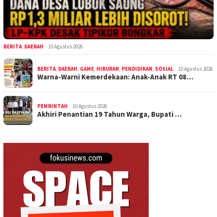
BERITA
,
DAERAH
10 Agustus 2026
BERITA
,
DAERAH
,
GAME
,
HIBURAN
,
PENDIDIKAN
,
SOSIAL
10 Agustus 2026
Warna-Warni Kemerdekaan: Anak-Anak RT 08…
PEMRINTAH
10 Agustus 2026
Akhiri Penantian 19 Tahun Warga, Bupati …