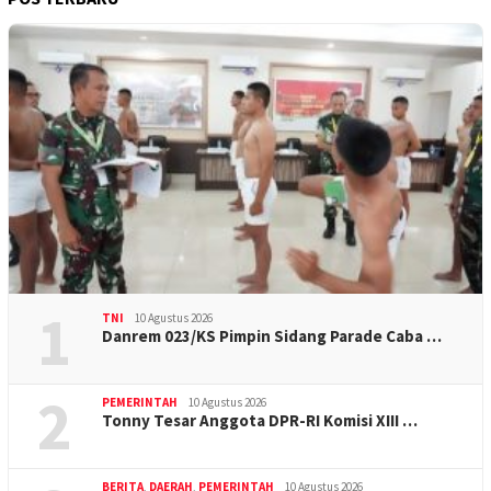
1
TNI
10 Agustus 2026
Danrem 023/KS Pimpin Sidang Parade Caba …
2
PEMERINTAH
10 Agustus 2026
Tonny Tesar Anggota DPR-RI Komisi XIII …
BERITA
,
DAERAH
,
PEMERINTAH
10 Agustus 2026