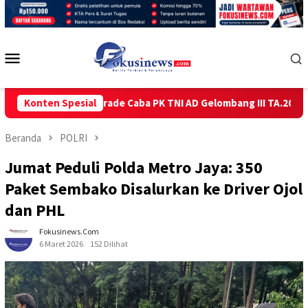
Loncat
ke
konten
Menu
Mobile
Sidang Parade Caba PK TNI AD Gelombang III TA.2026 ‎
Konten Spesial
Ton
Beranda
POLRI
Jumat Peduli Polda Metro Jaya: 350
Paket Sembako Disalurkan ke Driver Ojol
dan PHL
Fokusinews.com
6 Maret 2026
152 Dilihat