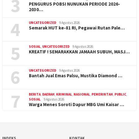
3
PENGURUS POBSI NUNUKAN PERIODE 2026-
2030…
4
UNCATEGORIZED
9 Agustus 2026
Semarak HUT ke-81 RI, Pegawai Rutan Pale…
5
SOSIAL
,
UNCATEGORIZED
9 Agustus 2026
KREATIF ! SEMARAKKAN JAMAAH SUBUH, MASJ…
6
UNCATEGORIZED
9 Agustus 2026
Bantah Jual Emas Palsu, Mustika Diamond …
7
BERITA
,
DAERAH
,
KRIMINAL
,
NASIONAL
,
PEMERINTAH
,
PUBLIC
,
SOSIAL
9 Agustus 2026
Warga Menes Soroti Dapur MBG Umi Kaisar …
INDEKS
KONTAK